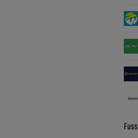
Komme
Fuss