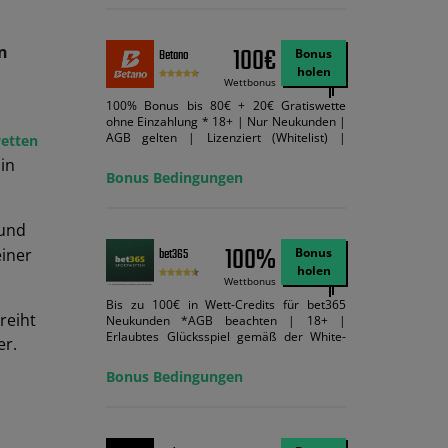
1,5 umsetzen. Maximaler Umsatz:
Email
Bonusbetrag pro Wette. Bedingungen
können geändert werden. AGB gelten.
100€
n
Lizenziert; Hilfe bei Suchtrisiken: buwei.de.
Betano
Bonus
holen
Wettbonus
100% Bonus bis 80€ + 20€ Gratiswette
ohne Einzahlung * 18+ | Nur Neukunden |
AGB gelten | Lizenziert (Whitelist) |
etten
Suchtrisiko | Hilfe unter
buwei.de
in
Bonus Bedingungen
 und
100%
iner
bet365
Bonus
holen
Wettbonus
Bis zu 100€ in Wett-Credits für bet365
reiht
Neukunden *AGB beachten | 18+ |
Erlaubtes Glücksspiel gemäß der White-
er.
List | Suchtrisiken | Hilfe unter buwei.de.
Mindesteinzahlung 5€. Nur für neue
Bonus Bedingungen
Kunden. Bis zu €100 in Wett-Credits.
Melden Sie sich an, zahlen Sie €5 oder
mehr auf Ihr bet365-Konto ein und wir
geben Ihnen die entsprechende