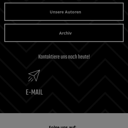
Unsere Autoren
Archiv
Kontaktiere uns noch heute!
E-MAIL
Folge uns auf: