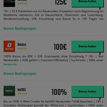
125€
Bonus holen
18+ | 25 € Freiwetten nur für Neukunden. Freiwetten nach Registrierung im
Wettkonto aktivieren. Gilt in Deutschland, Österreich und Luxemburg.
Mindesteinzahlung: 10€. Einzahlung und Bonus 5x in 100 Tagen mit
Mindestquote 1,5 umsetzen. Maximaler Umsatz: Bonusbetrag pro Wette.
Bedingungen können geändert werden. AGB gelten. Lizenziert; Hilfe bei
Bonus Bedingungen
Suchtrisiken: buwei.de.
100€
Betano
Bonus holen
100% Bonus bis 80€ + 20€ Gratiswette ohne Einzahlung * 18+ | Nur
Neukunden | AGB gelten | Lizenziert (Whitelist) | Suchtrisiko | Hilfe unter
buwei.de
Bonus Bedingungen
100%
bet365
Bonus holen
Bis zu 100€ in Wett-Credits für bet365 Neukunden *AGB beachten | 18+ |
Erlaubtes Glücksspiel gemäß der White-List | Suchtrisiken | Hilfe unter