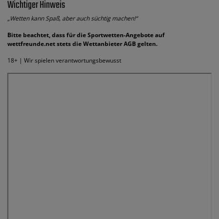
Wichtiger Hinweis
„Wetten kann Spaß, aber auch süchtig machen!“
Bitte beachtet, dass für die Sportwetten-Angebote auf
wettfreunde.net stets die Wettanbieter AGB gelten.
18+ | Wir spielen verantwortungsbewusst