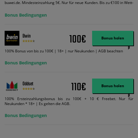
buwei.de. Mindesteinzahlung 5€. Nur für neue Kunden. Bis zu €100 in Wett-
Credits. Melden Sie sich an, zahlen Sie €5 oder mehr auf Ihr bet365-Konto
ein und wir geben Ihnen die entsprechende qualifizierende Einzahlung in
Bonus Bedingungen
Wett-Credits, wenn Sie qualifizierende Wetten im gleichen Wert platzieren
und diese abgerechnet werden. Mindestquoten, Wett- und
Zahlungsmethoden-Ausnahmen gelten. Gewinne schließen den Einsatz von
Wett-Credits aus. Es gelten die AGB, Zeitlimits und Ausnahmen. Der Bonus-
100€
Bwin
Code VIPANGEBOT kann während der Anmeldung benutzt werden, jedoch
Bonus holen
ändert dies den Angebotsbetrag in keinster Weise.
100% Bonus von bis zu 100€ | 18+ | nur Neukunden | AGB beachten
Bonus Bedingungen
110€
Oddset
Bonus holen
100% Ersteinzahlungsbonus bis zu 100€ + 10 € Freebet. Nur für
Neukunden * 18+ | Es gelten die AGB.
Bonus Bedingungen