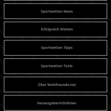
Sportwetten News
Erfolgreich Wetten
Sportwetten Tipps
Sportwetten Tools
Über Wettfreunde.net
Herausgeberrichtlinien