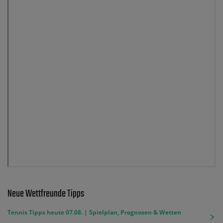
Neue Wettfreunde Tipps
Tennis Tipps heute 07.08. | Spielplan, Prognosen & Wetten