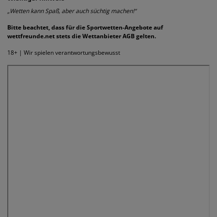
„Wetten kann Spaß, aber auch süchtig machen!“
Bitte beachtet, dass für die Sportwetten-Angebote auf
wettfreunde.net stets die Wettanbieter AGB gelten.
18+ | Wir spielen verantwortungsbewusst