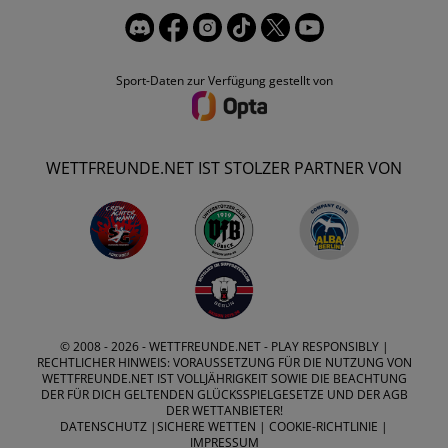
Sport-Daten zur Verfügung gestellt von
WETTFREUNDE.NET IST STOLZER PARTNER VON
© 2008 - 2026 -
WETTFREUNDE.NET
- PLAY RESPONSIBLY |
RECHTLICHER HINWEIS: VORAUSSETZUNG FÜR DIE NUTZUNG VON
WETTFREUNDE.NET IST VOLLJÄHRIGKEIT SOWIE DIE BEACHTUNG
DER FÜR DICH GELTENDEN GLÜCKSSPIELGESETZE UND DER AGB
DER WETTANBIETER!
DATENSCHUTZ
|
SICHERE WETTEN
|
COOKIE-RICHTLINIE
|
IMPRESSUM