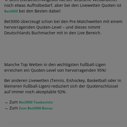
noch etwas Aufholbedarf, aber bei den Livewetten Quoten ist
bei den Besten dabei!
Bet3000
Bet3000 überzeugt schon bei den Pre-Matchwetten mit einem
hervorragenden Quoten-Level – und dieses nimmt
Deutschlands Buchmacher mit in den Live Bereich.
Manche Top Wetten in den wichtigsten Fußball-Ligen
erreichen ein Quoten-Level von hervorragenden 95%!
Bei anderen Livewetten (Tennis, Eishockey, Basketball oder in
kleineren Fußball-Ligen) reduziert sich der Quotenschlüssel
auf immer noch akzeptable 92%.
→ Zum
Bet3000 Testbericht
→ Zum
Zum Bet3000 Bonus