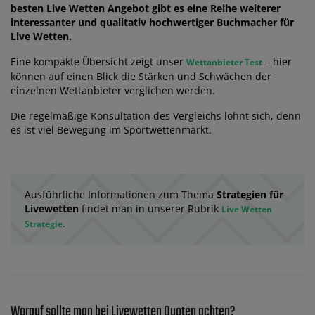
besten Live Wetten Angebot gibt es eine Reihe weiterer
interessanter und qualitativ hochwertiger Buchmacher für
Live Wetten.
Eine kompakte Übersicht zeigt unser
– hier
Wettanbieter Test
können auf einen Blick die Stärken und Schwächen der
einzelnen Wettanbieter verglichen werden.
Die regelmäßige Konsultation des Vergleichs lohnt sich, denn
es ist viel Bewegung im Sportwettenmarkt.
Ausführliche Informationen zum Thema
Strategien für
Livewetten
findet man in unserer Rubrik
Live Wetten
.
Strategie
Worauf sollte man bei Livewetten Quoten achten?