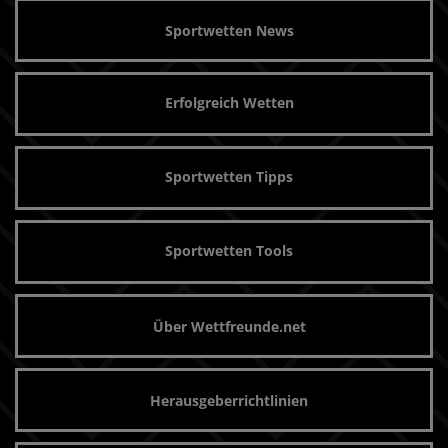
Sportwetten News
Erfolgreich Wetten
Sportwetten Tipps
Sportwetten Tools
Über Wettfreunde.net
Herausgeberrichtlinien