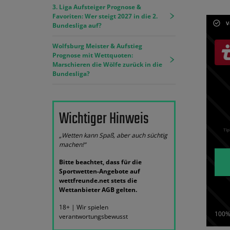
3. Liga Aufsteiger Prognose &
3. Liga Tipps
Favoriten: Wer steigt 2027 in die 2.
Alle 
V
3. Liga Meister
NEO.bet Freiwetten
Bundesliga auf?
DFB Pokal Tipps
Wolfsburg Meister & Aufstieg
DFB-Pokal Quoten
Oddset Quotenboost
Prognose mit Wettquoten:
Marschieren die Wölfe zurück in die
Frauen Fussball Tipps
Bundesliga?
Champions League Quoten
Tipico Promo Code
Wichtiger Hinweis
Europa League Quoten
Tip
„Wetten kann Spaß, aber auch süchtig
Premier League Meister
machen!“
Bitte beachtet, dass für die
Sportwetten-Angebote auf
wettfreunde.net stets die
Wettanbieter AGB gelten.
18+ | Wir spielen
100%
verantwortungsbewusst