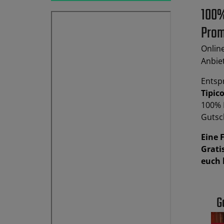
100%
Prom
Onlin
Anbiet
Entsp
Tipic
100% B
Gutsch
Eine F
Grati
euch 
G