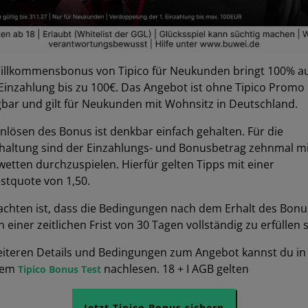
illkommensbonus von Tipico für Neukunden bringt 100% au
 Einzahlung bis zu 100€. Das Angebot ist ohne Tipico Promo
gbar und gilt für Neukunden mit Wohnsitz in Deutschland.
nlösen des Bonus ist denkbar einfach gehalten. Für die
chaltung sind der Einzahlungs- und Bonusbetrag zehnmal m
wetten durchzuspielen. Hierfür gelten Tipps mit einer
stquote von 1,50.
achten ist, dass die Bedingungen nach dem Erhalt des Bonu
 einer zeitlichen Frist von 30 Tagen vollständig zu erfüllen s
eiteren Details und Bedingungen zum Angebot kannst du in
rem
nachlesen. 18 + I AGB gelten
Tipico Bonus Test
Jetzt Tipico Bonus sichern