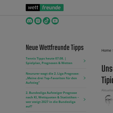
Fussball Tipps
Fussball Quoten
And
And
Bundesliga Tipps & Prognosen
Bundesliga Quoten
Sportwetten Apps im Test
Gratiswetten & Freebets
Baske
Wimb
Tipps
2. Liga Tipps – Experten-
Deutscher Meister
Deutsche Wettanbieter
Quotenboosts heute
Tour 
Prognosen zur 2. Bundesliga
Tenni
Neue Wettfreunde Tipps
Home
Bundesliga Absteiger
Wettanbieter mit PayPal
Bet365 Angebotscode
Forme
Champions League Tipps
Darts
Tennis Tipps heute 07.08. |
Spielplan, Prognosen & Wetten
Uns
Bundesliga Torschützenkönig
Wettanbieter ohne Steuer
Betano Promo Code
Moto
Europa League Tipps
Handb
Neururer wagt die 2. Liga Prognose:
Tip
„Meine drei Top-Favoriten für den
2. Bundesliga Quoten
Fußball Wettanbieter
Bet at home Quotenboost
Supe
Aufstieg“
Conference League Tipps
Eisho
Aktualis
2. Bundesliga Aufsteiger Prognose
2. Bundesliga Meister
Darts Wettanbieter
Bwin Bonus Code
nach KI, Wettquoten & Statistiken –
wer steigt 2027 in die Bundesliga
Fussball International Tipps
NFL T
auf?
Expe
3. Liga Quoten
Neue Wettanbieter 2026
Interwetten Bonus Code