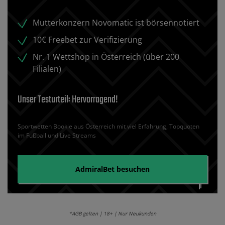
Mutterkonzern Novomatic ist börsennotiert
10€ Freebet zur Verifizierung
Nr. 1 Wettshop in Österreich (über 200
Filialen)
Unser Testurteil: Hervorragend!
Sportwetten Bookie aus Österreich mit viel Erfahrung, Topquoten
im Fußball und Live Streams
AdmiralBet
besuchen
*AGB gelten | 18+ | Nur Neukunden