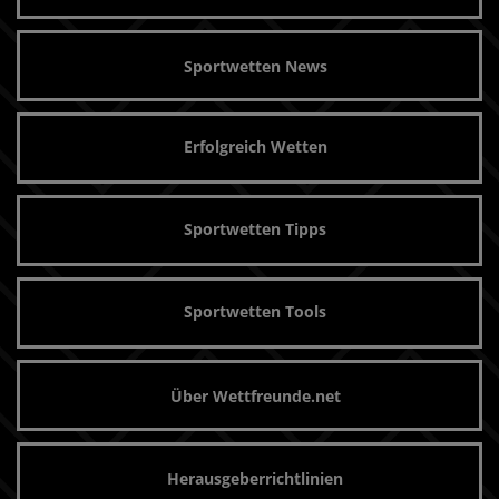
Sportwetten News
Erfolgreich Wetten
Sportwetten Tipps
Sportwetten Tools
Über Wettfreunde.net
Herausgeberrichtlinien