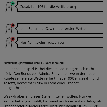
Zusätzlich 10€ für die Verifizierung
Kein Bonus bei Gewinn der ersten Wette
Nur Reingewinn auszahlbar
AdmiralBet Sportwetten Bonus – Rechenbeispiel
Ein Rechenbeispiel ist bei diesem Bonus eigentlich nicht
nötig. Den Bonus von AdmiralBet gibt es, wenn der neue
Kunde seine erste Wette verliert. Hat er 90€ eingezahlt und
gesetzt, bekommt er 90€ in Form einer Freebet
gutgeschrieben.
Was wir aber an dieser Stelle mitteilen wollen: Nur wer
Zehnerbeträge einzahlt, bekommt auch den vollen Betrag als
Freebet retour. Anders formuliert, wer genau 10, 20, 30, 40,