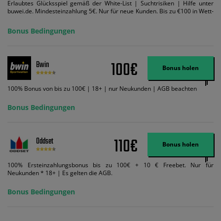
Erlaubtes Glücksspiel gemäß der White-List | Suchtrisiken | Hilfe unter
buwei.de. Mindesteinzahlung 5€. Nur für neue Kunden. Bis zu €100 in Wett-
Credits. Melden Sie sich an, zahlen Sie €5 oder mehr auf Ihr bet365-Konto
ein und wir geben Ihnen die entsprechende qualifizierende Einzahlung in
Bonus Bedingungen
Wett-Credits, wenn Sie qualifizierende Wetten im gleichen Wert platzieren
und diese abgerechnet werden. Mindestquoten, Wett- und
Zahlungsmethoden-Ausnahmen gelten. Gewinne schließen den Einsatz von
Wett-Credits aus. Es gelten die AGB, Zeitlimits und Ausnahmen. Der Bonus-
100€
Bwin
Code VIPANGEBOT kann während der Anmeldung benutzt werden, jedoch
Bonus holen
ändert dies den Angebotsbetrag in keinster Weise.
100% Bonus von bis zu 100€ | 18+ | nur Neukunden | AGB beachten
Bonus Bedingungen
110€
Oddset
Bonus holen
100% Ersteinzahlungsbonus bis zu 100€ + 10 € Freebet. Nur für
Neukunden * 18+ | Es gelten die AGB.
Bonus Bedingungen