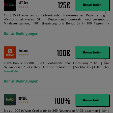
125€
NEO.bet
Bonus holen
18+ | 25 € Freiwetten nur für Neukunden. Freiwetten nach Registrierung im
Wettkonto aktivieren. Gilt in Deutschland, Österreich und Luxemburg.
Mindesteinzahlung: 10€. Einzahlung und Bonus 5x in 100 Tagen mit
Mindestquote 1,5 umsetzen. Maximaler Umsatz: Bonusbetrag pro Wette.
Bedingungen können geändert werden. AGB gelten. Lizenziert; Hilfe bei
Bonus Bedingungen
Suchtrisiken: buwei.de.
100€
Betano
Bonus holen
100% Bonus bis 80€ + 20€ Gratiswette ohne Einzahlung * 18+ | Nur
Neukunden | AGB gelten | Lizenziert (Whitelist) | Suchtrisiko | Hilfe unter
buwei.de
Bonus Bedingungen
100%
bet365
Bonus holen
Bis zu 100€ in Wett-Credits für bet365 Neukunden *AGB beachten | 18+ |