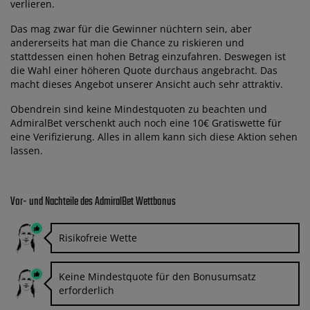
verlieren.
Das mag zwar für die Gewinner nüchtern sein, aber
andererseits hat man die Chance zu riskieren und
stattdessen einen hohen Betrag einzufahren. Deswegen ist
die Wahl einer höheren Quote durchaus angebracht. Das
macht dieses Angebot unserer Ansicht auch sehr attraktiv.
Obendrein sind keine Mindestquoten zu beachten und
AdmiralBet verschenkt auch noch eine 10€ Gratiswette für
eine Verifizierung. Alles in allem kann sich diese Aktion sehen
lassen.
Vor- und Nachteile des AdmiralBet Wettbonus
Risikofreie Wette
Keine Mindestquote für den Bonusumsatz
erforderlich