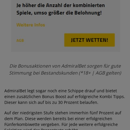
Die Bonusaktionen von AdmiralBet sorgen für gute
Stimmung bei Bestandskunden (*18+ | AGB gelten)
AdmiralBet legt sogar noch eine Schippe drauf und bietet
einen zusätzlichen Bonus Boost auf erfolgreiche Kombi Tipps.
Dieser kann sich auf bis zu 30 Prozent belaufen.
Auf der niedrigsten Stufe stehen immerhin fünf Prozent auf
dem Plan. Diese werden bereits bei einer erfolgreichen
Fünferkombiwette vergeben. Für jede weitere erfolgreiche