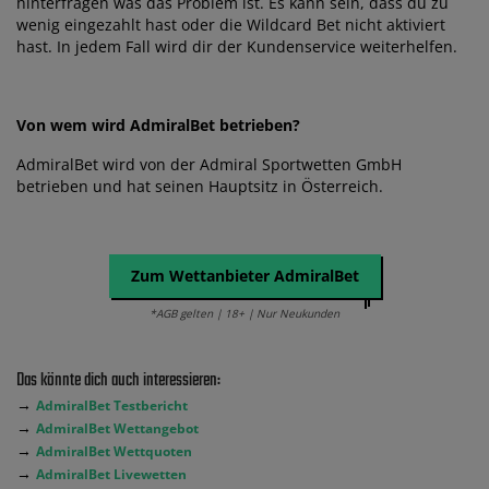
hinterfragen was das Problem ist. Es kann sein, dass du zu
wenig eingezahlt hast oder die Wildcard Bet nicht aktiviert
hast. In jedem Fall wird dir der Kundenservice weiterhelfen.
Von wem wird AdmiralBet betrieben?
AdmiralBet wird von der Admiral Sportwetten GmbH
betrieben und hat seinen Hauptsitz in Österreich.
Zum Wettanbieter AdmiralBet
*AGB gelten | 18+ | Nur Neukunden
Das könnte dich auch interessieren:
→
AdmiralBet Testbericht
→
AdmiralBet Wettangebot
→
AdmiralBet Wettquoten
→
AdmiralBet Livewetten