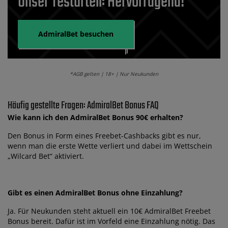
Unser Testurteil: Hervorragend!
AdmiralBet
besuchen
*AGB gelten | 18+ | Nur Neukunden
Häufig gestellte Fragen: AdmiralBet Bonus FAQ
Wie kann ich den AdmiralBet Bonus 90€ erhalten?
Den Bonus in Form eines Freebet-Cashbacks gibt es nur,
wenn man die erste Wette verliert und dabei im Wettschein
„Wilcard Bet“ aktiviert.
Gibt es einen AdmiralBet Bonus ohne Einzahlung?
Ja. Für Neukunden steht aktuell ein 10€ AdmiralBet Freebet
Bonus bereit. Dafür ist im Vorfeld eine Einzahlung nötig. Das