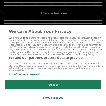
Unsere Autoren
We Care About Your Privacy
Archiv
We and our
1008
partners store and access personal data, like browsing data or
unique identifiers, on your device. Selecting I Accept enables tracking technologies
to support the purposes shown under we and our partners process data to provide.
If trackers are disabled, some content and ads you see may not be as relevant to
you. You can resurface this menu to change your choices or withdraw consent at
Kontaktiere uns noch heute!
any time by clicking the Show Purposes link on the bottom of the webpage [or the
floating icon on the bottom-left of the webpage, if applicable]. Your choices will
have effect within our Website. For more details, refer to our Privacy Policy.
We and our partners process data to provide:
Use precise geolocation data. Actively scan device characteristics for identification.
Store and/or access information on a device. Personalised advertising and content,
advertising and content measurement, audience research and services
development.
List of Partners (vendors)
E-MAIL
I Accept
Show Purposes