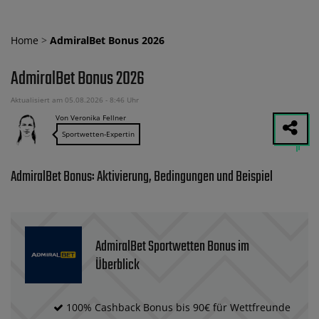
Home
>
AdmiralBet Bonus 2026
AdmiralBet Bonus 2026
Aktualisiert am 05.08.2026 - 8:46 Uhr
Von Veronika Fellner
Sportwetten-Expertin
AdmiralBet Bonus: Aktivierung, Bedingungen und Beispiel
AdmiralBet Sportwetten Bonus im
Überblick
100% Cashback Bonus bis 90€ für Wettfreunde