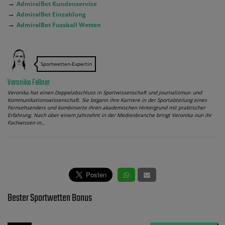
→
AdmiralBet Kundenservice
→
AdmiralBet Einzahlung
→
AdmiralBet Fussball Wetten
Sportwetten-Expertin
Veronika Fellner
Veronika hat einen Doppelabschluss in Sportwissenschaft und Journalismus- und
Kommunikationswissenschaft. Sie begann ihre Karriere in der Sportabteilung eines
Fernsehsenders und kombinierte ihren akademischen Hintergrund mit praktischer
Erfahrung. Nach über einem Jahrzehnt in der Medienbranche bringt Veronika nun ihr
Fachwissen in…
Bester Sportwetten Bonus