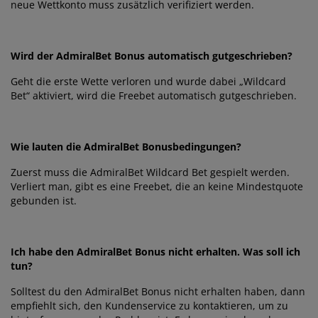
neue Wettkonto muss zusätzlich verifiziert werden.
Wird der AdmiralBet Bonus automatisch gutgeschrieben?
Geht die erste Wette verloren und wurde dabei „Wildcard
Bet“ aktiviert, wird die Freebet automatisch gutgeschrieben.
Wie lauten die AdmiralBet Bonusbedingungen?
Zuerst muss die AdmiralBet Wildcard Bet gespielt werden.
Verliert man, gibt es eine Freebet, die an keine Mindestquote
gebunden ist.
Ich habe den AdmiralBet Bonus nicht erhalten. Was soll ich
tun?
Solltest du den AdmiralBet Bonus nicht erhalten haben, dann
empfiehlt sich, den Kundenservice zu kontaktieren, um zu