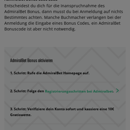
Entscheidest du dich für die Inanspruchnahme des
AdmiralBet Bonus, dann musst du bei Anmeldung auf nichts
Bestimmtes achten. Manche Buchmacher verlangen bei der
Anmeldung die Eingabe eines Bonus Codes, ein AdmiralBet
Bonuscode ist aber nicht notwendig.
AdmiralBet Bonus aktivieren
Schritt: Rufe die AdmiralBet Homepage auf.
Schritt: Folge den
.
Registrierungsschritten bei Admiralbet
Schritt: Verifiziere dein Konto sofort und kassiere eine 10€
Gratiswette.