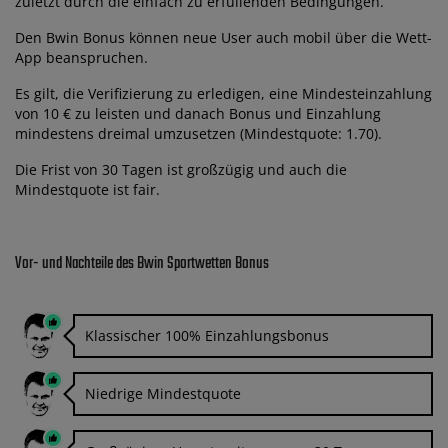
zuletzt durch die einfach zu erfüllenden Bedingungen.
Den Bwin Bonus können neue User auch mobil über die Wett-
App beanspruchen.
Es gilt, die Verifizierung zu erledigen, eine Mindesteinzahlung
von 10 € zu leisten und danach Bonus und Einzahlung
mindestens dreimal umzusetzen (Mindestquote: 1.70).
Die Frist von 30 Tagen ist großzügig und auch die
Mindestquote ist fair.
Vor- und Nachteile des Bwin Sportwetten Bonus
Klassischer 100% Einzahlungsbonus
Niedrige Mindestquote