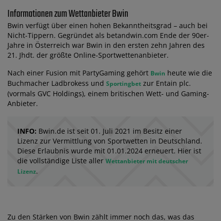
Informationen zum Wettanbieter Bwin
Bwin verfügt über einen hohen Bekanntheitsgrad – auch bei
Nicht-Tippern. Gegründet als betandwin.com Ende der 90er-
Jahre in Österreich war Bwin in den ersten zehn Jahren des
21. Jhdt. der größte Online-Sportwettenanbieter.
Nach einer Fusion mit PartyGaming gehört
heute wie die
Bwin
Buchmacher Ladbrokess und
zur Entain plc.
Sportingbet
(vormals GVC Holdings), einem britischen Wett- und Gaming-
Anbieter.
INFO:
Bwin.de ist seit 01. Juli 2021 im Besitz einer
Lizenz zur Vermittlung von Sportwetten in Deutschland.
Diese Erlaubnis wurde mit 01.01.2024 erneuert. Hier ist
die vollständige Liste aller
Wettanbieter mit deutscher
.
Lizenz
Zu den Stärken von Bwin zählt immer noch das, was das