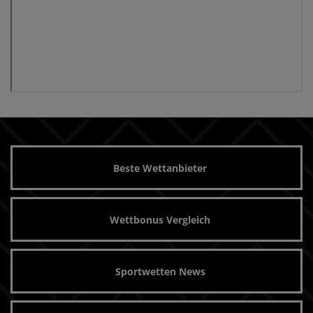
Beste Wettanbieter
Wettbonus Vergleich
Sportwetten News