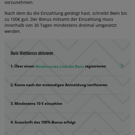
vorzunehmen.
Nach dem du die Einzahlung getätigt hast, schreibt Bwin bis
zu 100€ gut. Der Bonus mitsamt der Einzahlung muss
innerhalb von 30 Tagen mindestens dreimal umgesetzt
werden.
Bwin Wettbonus aktivieren
Über einen
registrieren
Wettfreunde-Link bei Bwin
Konto nach der erstmaligen Anmeldung verifizieren
Mindestens 10 € einzahlen
Gutschrift des 100% Bonus erfolgt