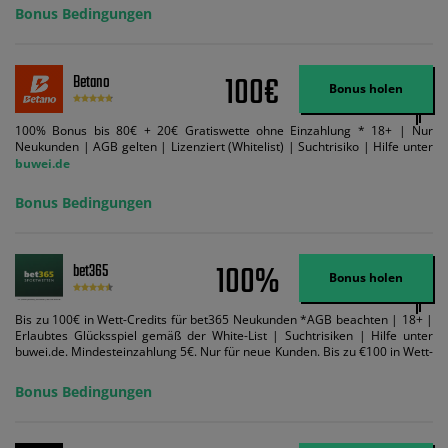
Bedingungen können geändert werden. AGB gelten. Lizenziert; Hilfe bei
Bonus Bedingungen
Suchtrisiken: buwei.de.
100€
Betano
Bonus holen
100% Bonus bis 80€ + 20€ Gratiswette ohne Einzahlung * 18+ | Nur
Neukunden | AGB gelten | Lizenziert (Whitelist) | Suchtrisiko | Hilfe unter
buwei.de
Bonus Bedingungen
100%
bet365
Bonus holen
Bis zu 100€ in Wett-Credits für bet365 Neukunden *AGB beachten | 18+ |
Erlaubtes Glücksspiel gemäß der White-List | Suchtrisiken | Hilfe unter
buwei.de. Mindesteinzahlung 5€. Nur für neue Kunden. Bis zu €100 in Wett-
Credits. Melden Sie sich an, zahlen Sie €5 oder mehr auf Ihr bet365-Konto
ein und wir geben Ihnen die entsprechende qualifizierende Einzahlung in
Bonus Bedingungen
Wett-Credits, wenn Sie qualifizierende Wetten im gleichen Wert platzieren
und diese abgerechnet werden. Mindestquoten, Wett- und
Zahlungsmethoden-Ausnahmen gelten. Gewinne schließen den Einsatz von
Wett-Credits aus. Es gelten die AGB, Zeitlimits und Ausnahmen. Der Bonus-