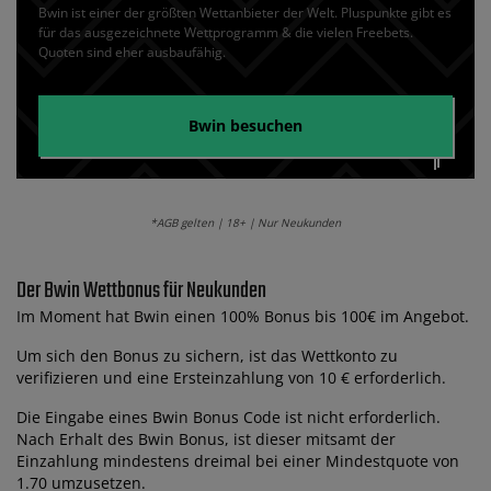
Bwin ist einer der größten Wettanbieter der Welt. Pluspunkte gibt es
für das ausgezeichnete Wettprogramm & die vielen Freebets.
Quoten sind eher ausbaufähig.
Bwin
besuchen
*AGB gelten | 18+ | Nur Neukunden
Der Bwin Wettbonus für Neukunden
Im Moment hat Bwin einen 100% Bonus bis 100€ im Angebot.
Um sich den Bonus zu sichern, ist das Wettkonto zu
verifizieren und eine Ersteinzahlung von 10 € erforderlich.
Die Eingabe eines Bwin Bonus Code ist nicht erforderlich.
Nach Erhalt des Bwin Bonus, ist dieser mitsamt der
Einzahlung mindestens dreimal bei einer Mindestquote von
1.70 umzusetzen.