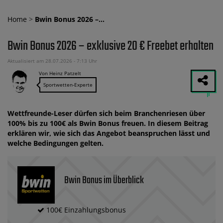
Home
>
Bwin Bonus 2026 –…
Bwin Bonus 2026 – exklusive 20 € Freebet erhalten
Aktualisiert am 28.07.2026 - 7:13 Uhr
Von Heinz Patzelt
Sportwetten-Experte
Wettfreunde-Leser dürfen sich beim Branchenriesen über
100% bis zu 100€ als Bwin Bonus freuen. In diesem Beitrag
erklären wir, wie sich das Angebot beanspruchen lässt und
welche Bedingungen gelten.
Bwin Bonus im Überblick
100€ Einzahlungsbonus