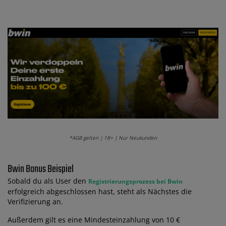
*AGB gelten | 18+ | Nur Neukunden
Bwin Bonus Beispiel
Sobald du als User den
Registrierungsprozess bei Bwin
erfolgreich abgeschlossen hast, steht als Nächstes die
Verifizierung an.
Außerdem gilt es eine Mindesteinzahlung von 10 €