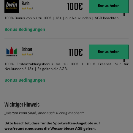
100€
Bwin
Code VIPANGEBOT kann während der Anmeldung benutzt werden, jedoch
Bonus holen
ändert dies den Angebotsbetrag in keinster Weise.
100% Bonus von bis zu 100€ | 18+ | nur Neukunden | AGB beachten
Bonus Bedingungen
110€
Oddset
Bonus holen
100% Ersteinzahlungsbonus bis zu 100€ + 10 € Freebet. Nur für
Neukunden * 18+ | Es gelten die AGB.
Bonus Bedingungen
Wichtiger Hinweis
„Wetten kann Spaß, aber auch süchtig machen!“
Bitte beachtet, dass für die Sportwetten-Angebote auf
wettfreunde.net stets die Wettanbieter AGB gelten.