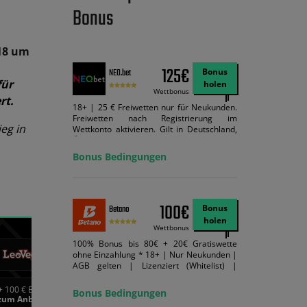
Email
Bonus
18 um
125€
NEO.bet
Bonus
für
holen
Wettbonus
rt.
18+ | 25 € Freiwetten nur für Neukunden.
Freiwetten nach Registrierung im
eg in
Wettkonto aktivieren. Gilt in Deutschland,
Österreich und Luxemburg.
Mindesteinzahlung: 10€. Einzahlung und
Bonus Bedingungen
Bonus 5x in 100 Tagen mit Mindestquote
1,5 umsetzen. Maximaler Umsatz:
Bonusbetrag pro Wette. Bedingungen
können geändert werden. AGB gelten.
100€
Lizenziert; Hilfe bei Suchtrisiken: buwei.de.
Betano
Bonus
holen
Wettbonus
100% Bonus bis 80€ + 20€ Gratiswette
ohne Einzahlung * 18+ | Nur Neukunden |
AGB gelten | Lizenziert (Whitelist) |
Suchtrisiko | Hilfe unter
buwei.de
+
100 € Bonus
+
100 € Bonus
+
100 € Bonus
+
150 € Bonus
Bonus Bedingungen
zum Anbieter
zum Anbieter
zum Anbieter
zum Anbieter