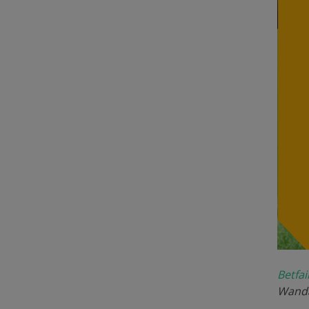
Betfai
Wanda