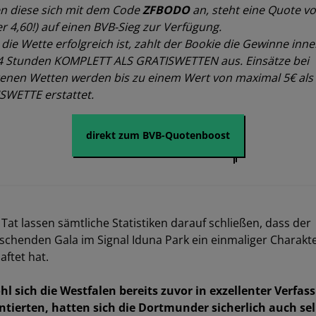
n diese sich mit dem Code
ZFBODO
an, steht eine Quote vo
r 4,60!) auf einen BVB-Sieg zur Verfügung.
ie Wette erfolgreich ist, zahlt der Bookie die Gewinne inne
4 Stunden KOMPLETT ALS GRATISWETTEN aus. Einsätze bei
renen Wetten werden bis zu einem Wert von maximal 5€ als
SWETTE erstattet.
direkt zum BVB-Quotenboost
 Tat lassen sämtliche Statistiken darauf schließen, dass der
schenden Gala im Signal Iduna Park ein einmaliger Charakt
ftet hat.
l sich die Westfalen bereits zuvor in exzellenter Verfas
ntierten, hatten sich die Dortmunder sicherlich auch sel