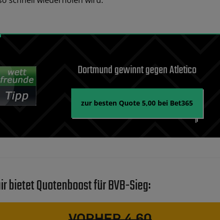
so schnell wiederholen wird.
Dortmund gewinnt gegen Atletico
zur besten Quote 5,00 bei Bet365
ir bietet Quotenboost für BVB-Sieg: