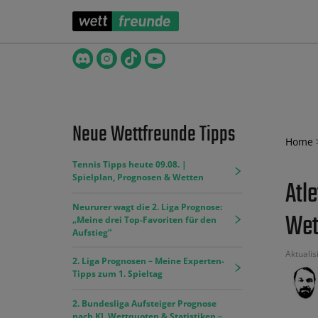
Fussball Tipps
Fussball Quoten
And
And
Bundesliga Tipps & Prognosen
Bundesliga Quoten
Sportwetten Apps im Test
Gratiswetten & Freebets
Baske
Wimb
Tipps
2. Liga Tipps – Experten-
Deutscher Meister
Deutsche Wettanbieter
Quotenboosts heute
Tour 
Prognosen zur 2. Bundesliga
Tenni
Neue Wettfreunde Tipps
Home
Bundesliga Absteiger
Wettanbieter mit PayPal
Bet365 Angebotscode
Forme
Champions League Tipps
Darts
Tennis Tipps heute 09.08. |
Spielplan, Prognosen & Wetten
Atl
Bundesliga Torschützenkönig
Wettanbieter ohne Steuer
Betano Promo Code
Moto
Europa League Tipps
Handb
Neururer wagt die 2. Liga Prognose:
Wet
„Meine drei Top-Favoriten für den
2. Bundesliga Quoten
Fußball Wettanbieter
Bet at home Quotenboost
Supe
Aufstieg“
Conference League Tipps
Eisho
Aktualis
2. Liga Prognosen – Meine Experten-
2. Bundesliga Meister
Darts Wettanbieter
Bwin Bonus Code
Tipps zum 1. Spieltag
Fussball International Tipps
NFL T
2. Bundesliga Aufsteiger Prognose
Expe
3. Liga Quoten
Neue Wettanbieter 2026
Interwetten Bonus Code
nach KI, Wettquoten & Statistiken –