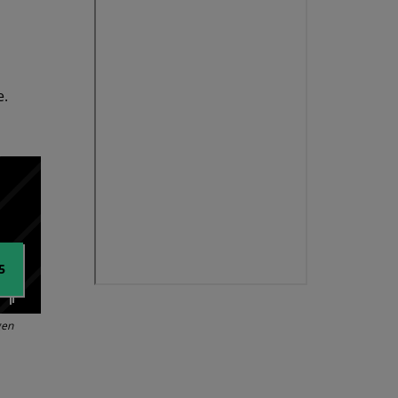
e.
5
gen