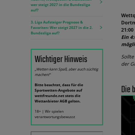
3. Liga Tipps
wer steigt 2027 in die Bundesliga
auf?
Alle 
3. Liga Meister
NEO.bet Freiwetten
Wettq
DFB Pokal Tipps
Dortm
3. Liga Aufsteiger Prognose &
Favoriten: Wer steigt 2027 in die 2.
21:00
DFB-Pokal Quoten
Oddset Quotenboost
Bundesliga auf?
Ein 4
Frauen Fussball Tipps
mögli
Champions League Quoten
Tipico Promo Code
Wichtiger Hinweis
Sollte
der Gr
Europa League Quoten
„Wetten kann Spaß, aber auch süchtig
machen!“
Premier League Meister
Bitte beachtet, dass für die
Die 
Sportwetten-Angebote auf
wettfreunde.net stets die
Wettanbieter AGB gelten.
18+ | Wir spielen
verantwortungsbewusst