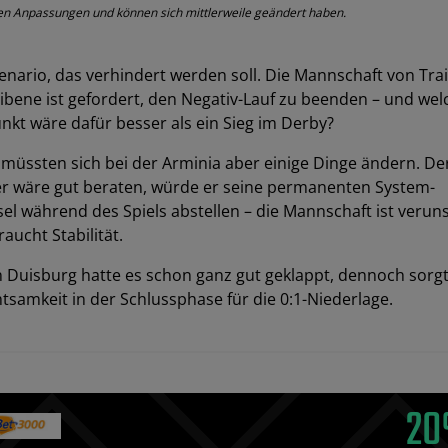
en Anpassungen und können sich mittlerweile geändert haben.
enario, das verhindert werden soll. Die Mannschaft von Tra
aibene ist gefordert, den Negativ-Lauf zu beenden – und wel
nkt wäre dafür besser als ein Sieg im Derby?
 müssten sich bei der Arminia aber einige Dinge ändern. De
er wäre gut beraten, würde er seine permanenten System-
el während des Spiels abstellen – die Mannschaft ist veruns
aucht Stabilität.
 Duisburg hatte es schon ganz gut geklappt, dennoch sorgt
tsamkeit in der Schlussphase für die 0:1-Niederlage.
2