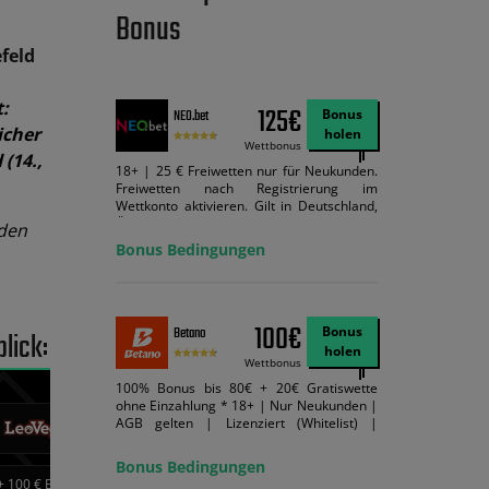
Email
Bonus
feld
t:
125€
NEO.bet
Bonus
icher
holen
Wettbonus
(14.,
18+ | 25 € Freiwetten nur für Neukunden.
Freiwetten nach Registrierung im
Wettkonto aktivieren. Gilt in Deutschland,
Österreich und Luxemburg.
 den
Mindesteinzahlung: 10€. Einzahlung und
Bonus Bedingungen
Bonus 5x in 100 Tagen mit Mindestquote
1,5 umsetzen. Maximaler Umsatz:
Bonusbetrag pro Wette. Bedingungen
können geändert werden. AGB gelten.
100€
Lizenziert; Hilfe bei Suchtrisiken: buwei.de.
Betano
Bonus
lick:
holen
Wettbonus
100% Bonus bis 80€ + 20€ Gratiswette
ohne Einzahlung * 18+ | Nur Neukunden |
AGB gelten | Lizenziert (Whitelist) |
Suchtrisiko | Hilfe unter
buwei.de
Bonus Bedingungen
+
100 € Bonus
+
150 € Bonus
+
100 € Bonus
+
150 € Bonus