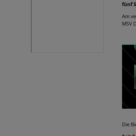
fünf 
Am ve
MSV Du
Die B