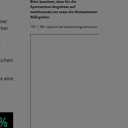
Bitte beachtet, dass für die
Sportwetten-Angebote auf
wettfreunde.net stets die Wettanbieter
AGB gelten.
iner
18+ | Wir spielen verantwortungsbewusst
cher
r
ichert
e eine
0%