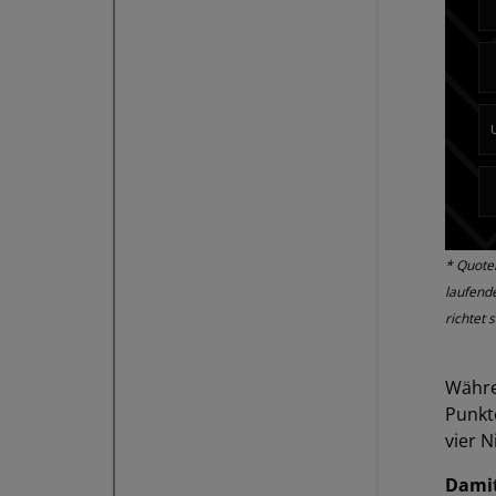
* Quote
laufend
richtet
Währe
Punkt
vier N
Damit