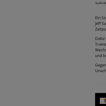
laufend
Ein Sz
Jeff S
Zeitpu
Dafür
Train
Wechs
und br
Gegen
Unach