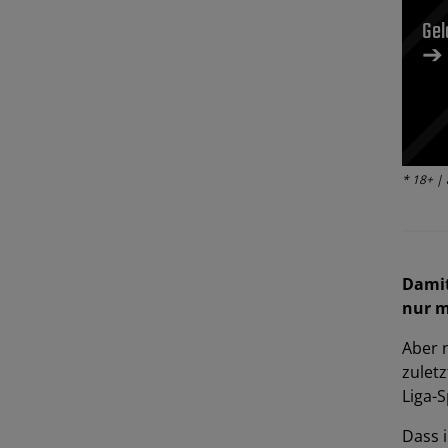
Gel
➔ b
* 18+ |
Damit
nur m
Aber 
zuletz
Liga-S
Dass i