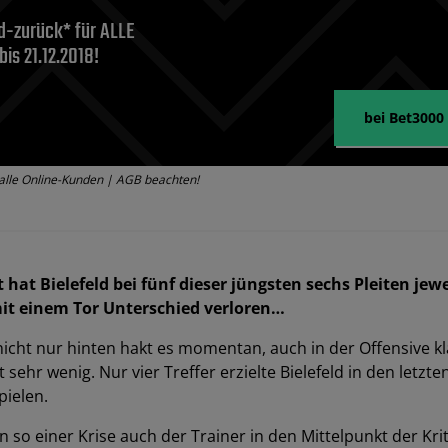
d-zurück* für ALLE
is 21.12.2018!
bei Bet3000
 alle Online-Kunden | AGB beachten!
 hat Bielefeld bei fünf dieser jüngsten sechs Pleiten jewe
it einem Tor Unterschied verloren…
nicht nur hinten hakt es momentan, auch in der Offensive k
t sehr wenig. Nur vier Treffer erzielte Bielefeld in den letzte
pielen.
n so einer Krise auch der Trainer in den Mittelpunkt der Krit