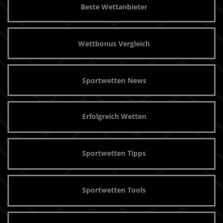
Beste Wettanbieter
Wettbonus Vergleich
Sportwetten News
Erfolgreich Wetten
Sportwetten Tipps
Sportwetten Tools