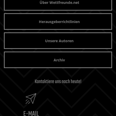
Über Wettfreunde.net
Herausgeberrichtlinien
Unsere Autoren
Archiv
Kontaktiere uns noch heute!
E-MAIL