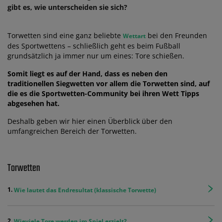
gibt es, wie unterscheiden sie sich?
Torwetten sind eine ganz beliebte
bei den Freunden
Wettart
des Sportwettens – schließlich geht es beim Fußball
grundsätzlich ja immer nur um eines: Tore schießen.
Somit liegt es auf der Hand, dass es neben den
traditionellen Siegwetten vor allem die Torwetten sind, auf
die es die Sportwetten-Community bei ihren Wett Tipps
abgesehen hat.
Deshalb geben wir hier einen Überblick über den
umfangreichen Bereich der Torwetten.
Torwetten
Wie lautet das Endresultat (klassische Torwette)
Wieviele Tore werden im Spiel erzielt?