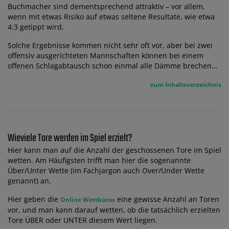
Buchmacher sind dementsprechend attraktiv – vor allem,
wenn mit etwas Risiko auf etwas seltene Resultate, wie etwa
4:3 getippt wird.
Solche Ergebnisse kommen nicht sehr oft vor, aber bei zwei
offensiv ausgerichteten Mannschaften können bei einem
offenen Schlagabtausch schon einmal alle Dämme brechen…
zum Inhaltsverzeichnis
Wieviele Tore werden im Spiel erzielt?
Hier kann man auf die Anzahl der geschossenen Tore im Spiel
wetten. Am Häufigsten trifft man hier die sogenannte
Über/Unter Wette (im Fachjargon auch Over/Under Wette
genannt) an.
Hier geben die
eine gewisse Anzahl an Toren
Online Wettbüros
vor, und man kann darauf wetten, ob die tatsächlich erzielten
Tore ÜBER oder UNTER diesem Wert liegen.