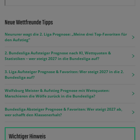
Neue Wettfreunde Tipps
Neururer wagt die 2. Liga Prognose: „Meine drei Top-Favoriten für
den Aufstieg“
2. Bundesliga Aufsteiger Prognose nach KI, Wettquoten &
Statistiken – wer steigt 2027 in die Bundesliga auf?
3. Liga Aufsteiger Prognose & Favoriten: Wer steigt 2027 in die 2.
Bundesliga auf?
Wolfsburg Meister & Aufstieg Prognose mit Wettquoten:
Marschieren die Wölfe zurück in die Bundesliga?
Bundesliga Absteiger Prognose & Favoriten: Wer steigt 2027 ab,
wer schafft den Klassenerhalt?
Wichtiger Hinweis