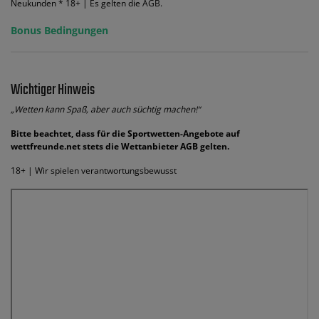
Neukunden * 18+ | Es gelten die AGB.
Bonus Bedingungen
Wichtiger Hinweis
„Wetten kann Spaß, aber auch süchtig machen!“
Bitte beachtet, dass für die Sportwetten-Angebote auf
wettfreunde.net stets die Wettanbieter AGB gelten.
18+ | Wir spielen verantwortungsbewusst