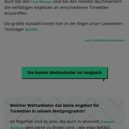
Auch bei den
sind bei den meisten Buchmachern
Live Wetten
die vielfältigen Angebote an verschiedenen Torwetten
anzutreffen.
Die größte Auswahl bietet hier in der Regel unser Livewetten-
Testsieger
.
Bet365
zum Inhaltsverzeichnis
Die besten Wettanbieter im Vergleich
Welcher Wettanbieter das beste Angebot für
Torwetten in seinem Wettprogramm?
Im Regelfall sind es jene, die auch in unserem
Gesamt-
weit vorne zu finden sind – wie etwa Bet365,
Ranking