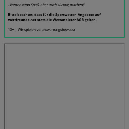
„Wetten kann Spaß, aber auch süchtig machen!“
Bitte beachtet, dass für die Sportwetten-Angebote auf
wettfreunde.net stets die Wettanbieter AGB gelten.
18+ | Wir spielen verantwortungsbewusst