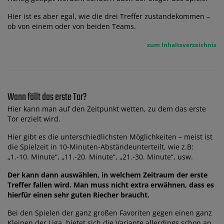
Hier ist es aber egal, wie die drei Treffer zustandekommen –
ob von einem oder von beiden Teams.
zum Inhaltsverzeichnis
Wann fällt das erste Tor?
Hier kann man auf den Zeitpunkt wetten, zu dem das erste
Tor erzielt wird.
Hier gibt es die unterschiedlichsten Möglichkeiten – meist ist
die Spielzeit in 10-Minuten-Abständeunterteilt, wie z.B:
„1.-10. Minute“, „11.-20. Minute“, „21.-30. Minute“, usw.
Der kann dann auswählen, in welchem Zeitraum der erste
Treffer fallen wird. Man muss nicht extra erwähnen, dass es
hierfür einen sehr guten Riecher braucht.
Bei den Spielen der ganz großen Favoriten gegen einen ganz
Kleinen der Liga, bietet sich die Variante allerdings schon an