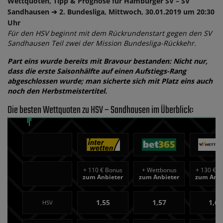
Wettquoten, Tipp & Prognose für Hamburger SV – SV
Sandhausen ➔ 2. Bundesliga, Mittwoch, 30.01.2019 um 20:30
Uhr
Für den HSV beginnt mit dem Rückrundenstart gegen den SV
Sandhausen Teil zwei der Mission Bundesliga-Rückkehr.
Part eins wurde bereits mit Bravour bestanden: Nicht nur,
dass die erste Saisonhälfte auf einen Aufstiegs-Rang
abgeschlossen wurde; man sicherte sich mit Platz eins auch
noch den Herbstmeistertitel.
Die besten Wettquoten zu HSV – Sandhausen im Überblick:
+
110 € Bonus
+
Wettbonus
+
130 € B
zum Anbieter
zum Anbieter
zum Anbi
1,55
1,57
1,60
HSV