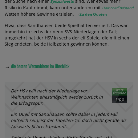
der Suche nach einer
sind. Wer etwas mehr
Spezialwette
Risiko in Kauf nimmt, kann unter anderem mit
Halbzeit/Endstand
Wetten höhere Gewinne erzielen. →
Zu den Quoten
Etwa, dass Sandhausen beide Spielhälften verliert. Das war
immerhin in sechs der neun SVS-Niederlagen der Fall;
umgekehrt hat der HSV in sechs der elf Spiele, die mit einem
Sieg endeten, beide Halbzeiten gewinnen können.
→
die besten Wettanbieter im Überblick
Der HSV will nach der Niederlage vor
Weihnachten ehestmöglich wieder zurück in
die Erfolgsspur.
Ein Duell mit Sandhausen sollte dabei in jedem Fall
hilfreich sein, ist der Tabellen-15. doch nicht gerade als
Auswärts-Schreck bekannt.
Selbst ein Unentschieden dürfte für die seit acht