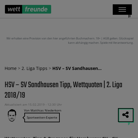
Wir erhalten eine Provision von den hier angeführten Buchmachern. 18+ | AGB gelten. Glücksspiel
kann abhängig machen. Spiele mit Verantwortung.
Home
>
2. Liga Tipps
>
HSV – SV Sandhausen…
HSV – SV Sandhausen Tipp, Wettquoten | 2. Liga
2018/19
Aktualisiert am 15.02.2019 - 12:30 Uhr
Von Matthias Niederkorn
Sportwetten-Experte