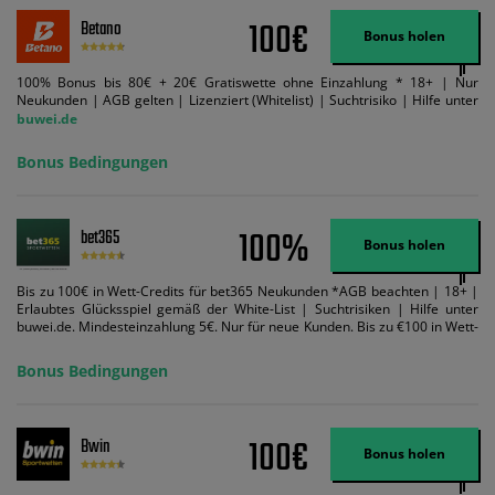
100€
Betano
Bonus holen
100% Bonus bis 80€ + 20€ Gratiswette ohne Einzahlung * 18+ | Nur
Neukunden | AGB gelten | Lizenziert (Whitelist) | Suchtrisiko | Hilfe unter
buwei.de
Bonus Bedingungen
100%
bet365
Bonus holen
Bis zu 100€ in Wett-Credits für bet365 Neukunden *AGB beachten | 18+ |
Erlaubtes Glücksspiel gemäß der White-List | Suchtrisiken | Hilfe unter
buwei.de. Mindesteinzahlung 5€. Nur für neue Kunden. Bis zu €100 in Wett-
Credits. Melden Sie sich an, zahlen Sie €5 oder mehr auf Ihr bet365-Konto
ein und wir geben Ihnen die entsprechende qualifizierende Einzahlung in
Bonus Bedingungen
Wett-Credits, wenn Sie qualifizierende Wetten im gleichen Wert platzieren
und diese abgerechnet werden. Mindestquoten, Wett- und
Zahlungsmethoden-Ausnahmen gelten. Gewinne schließen den Einsatz von
Wett-Credits aus. Es gelten die AGB, Zeitlimits und Ausnahmen. Der Bonus-
100€
Bwin
Code VIPANGEBOT kann während der Anmeldung benutzt werden, jedoch
Bonus holen
ändert dies den Angebotsbetrag in keinster Weise.