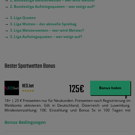
2. Bundesliga Meisterwetten – wer wird Meister
→
2. Bundesliga Aufstiegsquoten – wer steigt auf?
→
3. Liga Quoten
→
3. Liga Wetten – der aktuelle Spieltag
→
3. Liga Meisterwetten – wer wird Meister?
→
3. Liga Aufstiegsquoten – wer steigt auf?
Bester Sportwetten Bonus
125€
NEO.bet
Bonus holen
18+ | 25 € Freiwetten nur für Neukunden. Freiwetten nach Registrierung im
Wettkonto aktivieren. Gilt in Deutschland, Österreich und Luxemburg.
Mindesteinzahlung: 10€. Einzahlung und Bonus 5x in 100 Tagen mit
Mindestquote 1,5 umsetzen. Maximaler Umsatz: Bonusbetrag pro Wette.
Bedingungen können geändert werden. AGB gelten. Lizenziert; Hilfe bei
Bonus Bedingungen
Suchtrisiken: buwei.de.