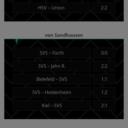
HSV – Union
2:2
von Sandhausen
SVS – Fürth
0:0
SVS – Jahn R.
2:2
Bielefeld – SVS
1:1
SVS – Heidenheim
1:2
Kiel – SVS
2:1