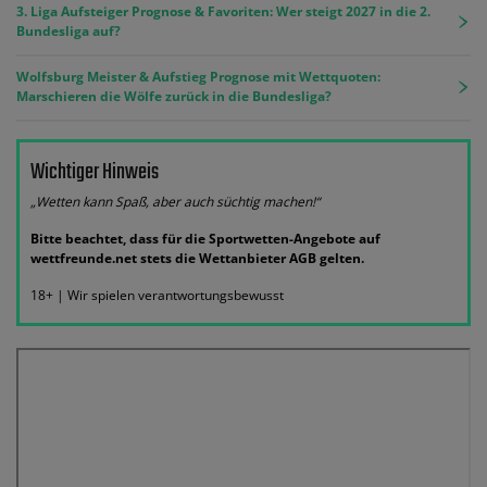
3. Liga Aufsteiger Prognose & Favoriten: Wer steigt 2027 in die 2.
Bundesliga auf?
Wolfsburg Meister & Aufstieg Prognose mit Wettquoten:
Marschieren die Wölfe zurück in die Bundesliga?
Wichtiger Hinweis
„Wetten kann Spaß, aber auch süchtig machen!“
Bitte beachtet, dass für die Sportwetten-Angebote auf
wettfreunde.net stets die Wettanbieter AGB gelten.
18+ | Wir spielen verantwortungsbewusst