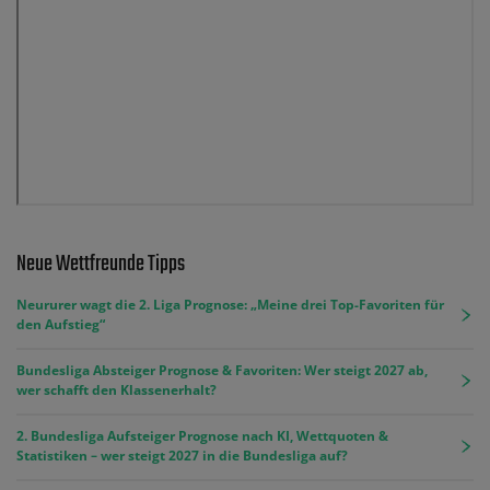
Neue Wettfreunde Tipps
Neururer wagt die 2. Liga Prognose: „Meine drei Top-Favoriten für
den Aufstieg“
Bundesliga Absteiger Prognose & Favoriten: Wer steigt 2027 ab,
wer schafft den Klassenerhalt?
2. Bundesliga Aufsteiger Prognose nach KI, Wettquoten &
Statistiken – wer steigt 2027 in die Bundesliga auf?