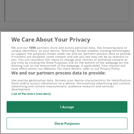
We Care About Your Privacy
We and our
1006
partners store and access personal data, like browsing data or
unique identifiers, on your device. Selecting I Accept enables tracking technologies
to support the purposes shown under we and our partners process data to provide.
If trackers are disabled, some content and ads you see may not be as relevant to
you. You can resurface this menu to change your choices or withdraw consent at
any time by clicking the Show Purposes link on the bottom of the webpage [or the
Beste Wettanbieter
floating icon on the bottom-left of the webpage, if applicable]. Your choices will
have effect within our Website. For more details, refer to our Privacy Policy.
We and our partners process data to provide:
Use precise geolocation data. Actively scan device characteristics for identification.
Store and/or access information on a device. Personalised advertising and content,
advertising and content measurement, audience research and services
Wettbonus Vergleich
development.
List of Partners (vendors)
I Accept
Sportwetten News
Show Purposes
Erfolgreich Wetten