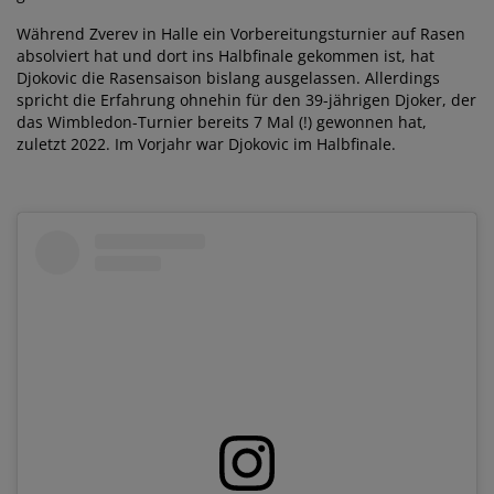
Während Zverev in Halle ein Vorbereitungsturnier auf Rasen
absolviert hat und dort ins Halbfinale gekommen ist, hat
Djokovic die Rasensaison bislang ausgelassen. Allerdings
spricht die Erfahrung ohnehin für den 39-jährigen Djoker, der
das Wimbledon-Turnier bereits 7 Mal (!) gewonnen hat,
zuletzt 2022. Im Vorjahr war Djokovic im Halbfinale.