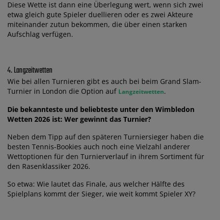
Diese Wette ist dann eine Überlegung wert, wenn sich zwei
etwa gleich gute Spieler duellieren oder es zwei Akteure
miteinander zutun bekommen, die über einen starken
Aufschlag verfügen.
4. Langzeitwetten
Wie bei allen Turnieren gibt es auch bei beim Grand Slam-
Turnier in London die Option auf
.
Langzeitwetten
Die bekannteste und beliebteste unter den Wimbledon
Wetten 2026 ist: Wer gewinnt das Turnier?
Neben dem Tipp auf den späteren Turniersieger haben die
besten Tennis-Bookies auch noch eine Vielzahl anderer
Wettoptionen für den Turnierverlauf in ihrem Sortiment für
den Rasenklassiker 2026.
So etwa: Wie lautet das Finale, aus welcher Hälfte des
Spielplans kommt der Sieger, wie weit kommt Spieler XY?