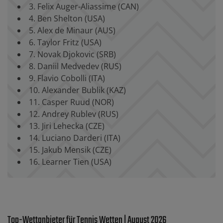
3. Felix Auger-Aliassime (CAN)
4. Ben Shelton (USA)
5. Alex de Minaur (AUS)
6. Taylor Fritz (USA)
7. Novak Djokovic (SRB)
8. Daniil Medvedev (RUS)
9. Flavio Cobolli (ITA)
10. Alexander Bublik (KAZ)
11. Casper Ruud (NOR)
12. Andrey Rublev (RUS)
13. Jiri Lehecka (CZE)
14. Luciano Darderi (ITA)
15. Jakub Mensik (CZE)
16. Learner Tien (USA)
Top-Wettanbieter für Tennis Wetten | August 2026