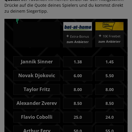
Drücke auf die Quote deines Spielers und du kommst direkt
zu deinem Siegertipp.
+
+
10€ Freebet
Extra-Bonus
zum Anbieter
z
zum Anbieter
Jannik Sinner
1.38
1.45
Novak Djokovic
6.00
5.50
Taylor Fritz
8.00
8.00
Alexander Zverev
8.50
8.50
Flavio Cobolli
25.0
24.0
Arthur Fery
50.0
55.0