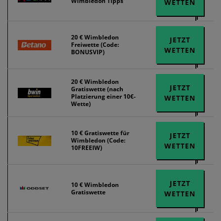
Wimbledon Tipps
WETTEN
20 € Wimbledon
JETZT
Freiwette (Code:
WETTEN
BONUSVIP)
20 € Wimbledon
JETZT
Gratiswette (nach
Platzierung einer 10€-
WETTEN
Wette)
10 € Gratiswette für
JETZT
Wimbledon (Code:
WETTEN
10FREEIW)
JETZT
10 € Wimbledon
Gratiswette
WETTEN