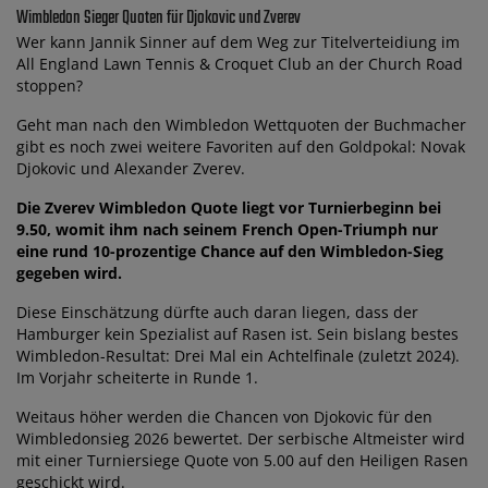
Wimbledon Sieger Quoten für Djokovic und Zverev
Wer kann Jannik Sinner auf dem Weg zur Titelverteidiung im
All England Lawn Tennis & Croquet Club an der Church Road
stoppen?
Geht man nach den Wimbledon Wettquoten der Buchmacher
gibt es noch zwei weitere Favoriten auf den Goldpokal: Novak
Djokovic und Alexander Zverev.
Die Zverev Wimbledon Quote liegt vor Turnierbeginn bei
9.50, womit ihm nach seinem French Open-Triumph nur
eine rund 10-prozentige Chance auf den Wimbledon-Sieg
gegeben wird.
Diese Einschätzung dürfte auch daran liegen, dass der
Hamburger kein Spezialist auf Rasen ist. Sein bislang bestes
Wimbledon-Resultat: Drei Mal ein Achtelfinale (zuletzt 2024).
Im Vorjahr scheiterte in Runde 1.
Weitaus höher werden die Chancen von Djokovic für den
Wimbledonsieg 2026 bewertet. Der serbische Altmeister wird
mit einer Turniersiege Quote von 5.00 auf den Heiligen Rasen
geschickt wird.