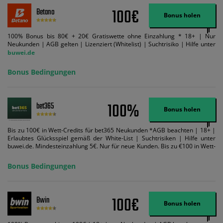
100€
Betano
Bonus holen
100% Bonus bis 80€ + 20€ Gratiswette ohne Einzahlung * 18+ | Nur
Neukunden | AGB gelten | Lizenziert (Whitelist) | Suchtrisiko | Hilfe unter
buwei.de
Bonus Bedingungen
100%
bet365
Bonus holen
Bis zu 100€ in Wett-Credits für bet365 Neukunden *AGB beachten | 18+ |
Erlaubtes Glücksspiel gemäß der White-List | Suchtrisiken | Hilfe unter
buwei.de. Mindesteinzahlung 5€. Nur für neue Kunden. Bis zu €100 in Wett-
Credits. Melden Sie sich an, zahlen Sie €5 oder mehr auf Ihr bet365-Konto
ein und wir geben Ihnen die entsprechende qualifizierende Einzahlung in
Bonus Bedingungen
Wett-Credits, wenn Sie qualifizierende Wetten im gleichen Wert platzieren
und diese abgerechnet werden. Mindestquoten, Wett- und
Zahlungsmethoden-Ausnahmen gelten. Gewinne schließen den Einsatz von
Wett-Credits aus. Es gelten die AGB, Zeitlimits und Ausnahmen. Der Bonus-
100€
Bwin
Code VIPANGEBOT kann während der Anmeldung benutzt werden, jedoch
Bonus holen
ändert dies den Angebotsbetrag in keinster Weise.