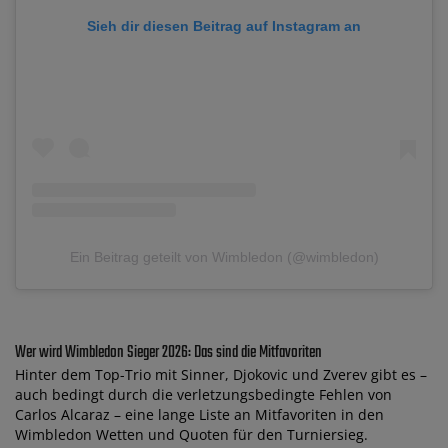
Sieh dir diesen Beitrag auf Instagram an
Ein Beitrag geteilt von Wimbledon (@wimbledon)
Wer wird Wimbledon Sieger 2026: Das sind die Mitfavoriten
Hinter dem Top-Trio mit Sinner, Djokovic und Zverev gibt es –
auch bedingt durch die verletzungsbedingte Fehlen von
Carlos Alcaraz – eine lange Liste an Mitfavoriten in den
Wimbledon Wetten und Quoten für den Turniersieg.