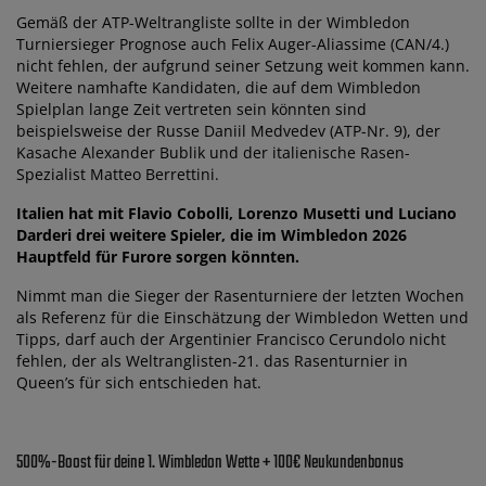
Gemäß der ATP-Weltrangliste sollte in der Wimbledon
Turniersieger Prognose auch Felix Auger-Aliassime (CAN/4.)
nicht fehlen, der aufgrund seiner Setzung weit kommen kann.
Weitere namhafte Kandidaten, die auf dem Wimbledon
Spielplan lange Zeit vertreten sein könnten sind
beispielsweise der Russe Daniil Medvedev (ATP-Nr. 9), der
Kasache Alexander Bublik und der italienische Rasen-
Spezialist Matteo Berrettini.
Italien hat mit Flavio Cobolli, Lorenzo Musetti und Luciano
Darderi drei weitere Spieler, die im Wimbledon 2026
Hauptfeld für Furore sorgen könnten.
Nimmt man die Sieger der Rasenturniere der letzten Wochen
als Referenz für die Einschätzung der Wimbledon Wetten und
Tipps, darf auch der Argentinier Francisco Cerundolo nicht
fehlen, der als Weltranglisten-21. das Rasenturnier in
Queen’s für sich entschieden hat.
500%-Boost für deine 1. Wimbledon Wette + 100€ Neukundenbonus