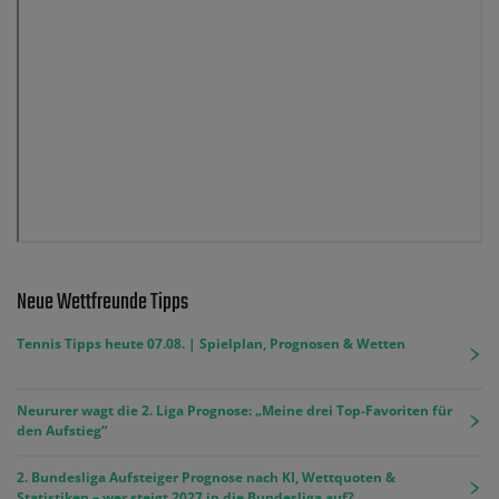
Neue Wettfreunde Tipps
Tennis Tipps heute 07.08. | Spielplan, Prognosen & Wetten
Neururer wagt die 2. Liga Prognose: „Meine drei Top-Favoriten für
den Aufstieg“
2. Bundesliga Aufsteiger Prognose nach KI, Wettquoten &
Statistiken – wer steigt 2027 in die Bundesliga auf?