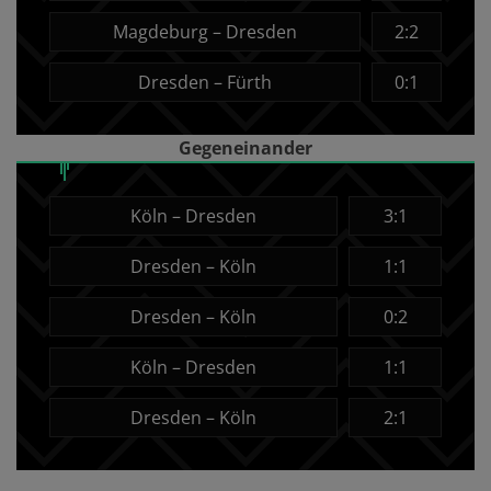
Magdeburg – Dresden
2:2
Dresden – Fürth
0:1
Gegeneinander
Köln – Dresden
3:1
Dresden – Köln
1:1
Dresden – Köln
0:2
Köln – Dresden
1:1
Dresden – Köln
2:1