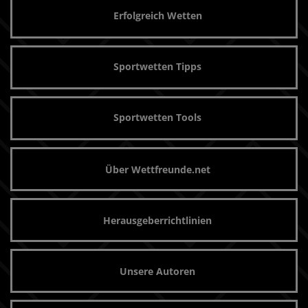
Erfolgreich Wetten
Sportwetten Tipps
Sportwetten Tools
Über Wettfreunde.net
Herausgeberrichtlinien
Unsere Autoren