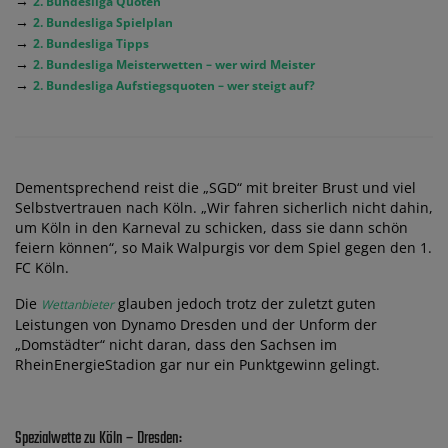
→
2. Bundesliga Quoten
→
2. Bundesliga Spielplan
→
2. Bundesliga Tipps
→
2. Bundesliga Meisterwetten – wer wird Meister
→
2. Bundesliga Aufstiegsquoten – wer steigt auf?
Dementsprechend reist die „SGD“ mit breiter Brust und viel
Selbstvertrauen nach Köln. „Wir fahren sicherlich nicht dahin,
um Köln in den Karneval zu schicken, dass sie dann schön
feiern können“, so Maik Walpurgis vor dem Spiel gegen den 1.
FC Köln.
Die
glauben jedoch trotz der zuletzt guten
Wettanbieter
Leistungen von Dynamo Dresden und der Unform der
„Domstädter“ nicht daran, dass den Sachsen im
RheinEnergieStadion gar nur ein Punktgewinn gelingt.
Spezialwette zu Köln – Dresden: