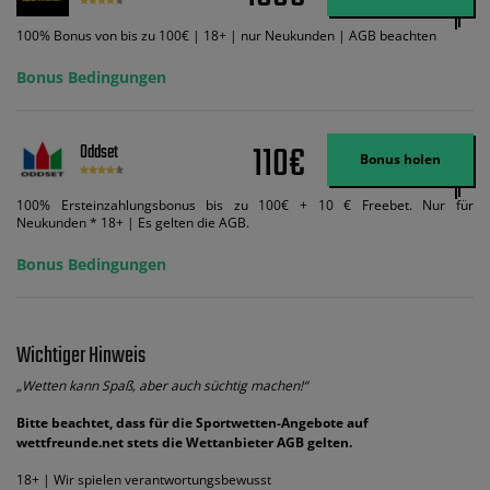
ändert dies den Angebotsbetrag in keinster Weise.
100% Bonus von bis zu 100€ | 18+ | nur Neukunden | AGB beachten
Bonus Bedingungen
110€
Oddset
Bonus holen
100% Ersteinzahlungsbonus bis zu 100€ + 10 € Freebet. Nur für
Neukunden * 18+ | Es gelten die AGB.
Bonus Bedingungen
Wichtiger Hinweis
„Wetten kann Spaß, aber auch süchtig machen!“
Bitte beachtet, dass für die Sportwetten-Angebote auf
wettfreunde.net stets die Wettanbieter AGB gelten.
18+ | Wir spielen verantwortungsbewusst