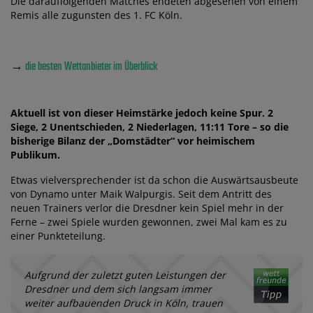
Die darauffolgenden Matches endeten abgesehen von einem
Remis alle zugunsten des 1. FC Köln.
→
die besten Wettanbieter im Überblick
Aktuell ist von dieser Heimstärke jedoch keine Spur. 2
Siege, 2 Unentschieden, 2 Niederlagen, 11:11 Tore – so die
bisherige Bilanz der „Domstädter“ vor heimischem
Publikum.
Etwas vielversprechender ist da schon die Auswärtsausbeute
von Dynamo unter Maik Walpurgis. Seit dem Antritt des
neuen Trainers verlor die Dresdner kein Spiel mehr in der
Ferne – zwei Spiele wurden gewonnen, zwei Mal kam es zu
einer Punkteteilung.
Aufgrund der zuletzt guten Leistungen der
Dresdner und dem sich langsam immer
weiter aufbauenden Druck in Köln, trauen