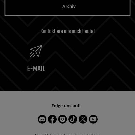
Archiv
Kontaktiere uns noch heute!
E-MAIL
Folge uns auf: