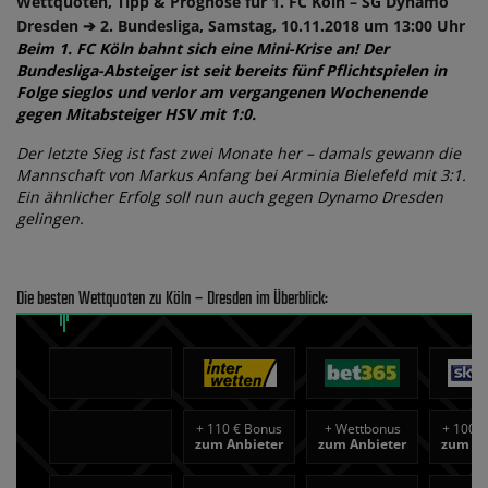
Wettquoten, Tipp & Prognose für 1. FC Köln – SG Dynamo
Dresden ➔ 2. Bundesliga, Samstag, 10.11.2018 um 13:00 Uhr
Beim 1. FC Köln bahnt sich eine Mini-Krise an! Der
Bundesliga-Absteiger ist seit bereits fünf Pflichtspielen in
Folge sieglos und verlor am vergangenen Wochenende
gegen Mitabsteiger HSV mit 1:0.
Der letzte Sieg ist fast zwei Monate her – damals gewann die
Mannschaft von Markus Anfang bei Arminia Bielefeld mit 3:1.
Ein ähnlicher Erfolg soll nun auch gegen Dynamo Dresden
gelingen.
Die besten Wettquoten zu Köln – Dresden im Überblick:
+
110 € Bonus
+
Wettbonus
+
100 €
zum Anbieter
zum Anbieter
zum An