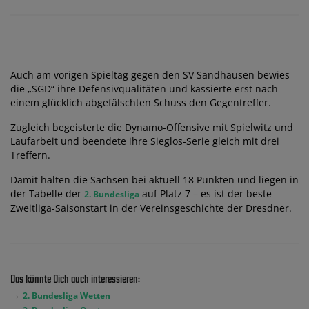
Auch am vorigen Spieltag gegen den SV Sandhausen bewies
die „SGD“ ihre Defensivqualitäten und kassierte erst nach
einem glücklich abgefälschten Schuss den Gegentreffer.
Zugleich begeisterte die Dynamo-Offensive mit Spielwitz und
Laufarbeit und beendete ihre Sieglos-Serie gleich mit drei
Treffern.
Damit halten die Sachsen bei aktuell 18 Punkten und liegen in
der Tabelle der
auf Platz 7 – es ist der beste
2. Bundesliga
Zweitliga-Saisonstart in der Vereinsgeschichte der Dresdner.
Das könnte Dich auch interessieren:
→
2. Bundesliga Wetten