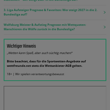
3. Liga Aufsteiger Prognose & Favoriten: Wer steigt 2027 in die 2.
Bundesliga auf?
Wolfsburg Meister & Aufstieg Prognose mit Wettquoten:
Marschieren die Wölfe zurück in die Bundesliga?
Wichtiger Hinweis
„Wetten kann Spaß, aber auch süchtig machen!“
Bitte beachtet, dass für die Sportwetten-Angebote auf
wettfreunde.net stets die Wettanbieter AGB gelten.
18+ | Wir spielen verantwortungsbewusst