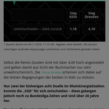
Sieg
Sieg
A
Köln
Dresden
Unentschieden – Geld zurück
1,18
4,10
* Quoten Stand vom 06.11.2018, 11:10 Uhr. Angaben ohne Gewähr. Die Quoten
unterliegen laufenden Anpassungen und können sich mittlerweile geändert haben
Selbst die Remis-Quoten sind mit über 4,00 hoch angesiedelt
und gelten damit aus Sicht der Buchmacher nur sehr
unwahrscheinlich. Die
scheinen sich dabei auf
Online Bookies
die letzten Begegnungen der beiden in Köln zu stützen.
Nur zwei der bisherigen acht Duelle im RheinEnergieStadion
konnte die „SGD“ für sich entscheiden – diese gelangen
jedoch noch zu Bundesliga-Zeiten und sind über 20 Jahre
her.