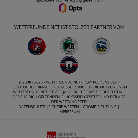
Sport-Daten zur Verfügung gestellt von
WETTFREUNDE.NET IST STOLZER PARTNER VON
© 2008 - 2026 -
WETTFREUNDE.NET
- PLAY RESPONSIBLY |
RECHTLICHER HINWEIS: VORAUSSETZUNG FÜR DIE NUTZUNG VON
WETTFREUNDE.NET IST VOLLJÄHRIGKEIT SOWIE DIE BEACHTUNG
DER FÜR DICH GELTENDEN GLÜCKSSPIELGESETZE UND DER AGB
DER WETTANBIETER!
DATENSCHUTZ
|
SICHERE WETTEN
|
COOKIE-RICHTLINIE
|
IMPRESSUM