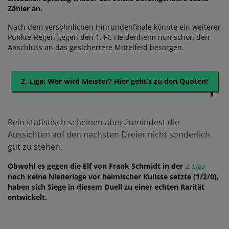
Zähler an.
Nach dem versöhnlichen Hinrundenfinale könnte ein weiterer
Punkte-Regen gegen den 1. FC Heidenheim nun schon den
Anschluss an das gesichertere Mittelfeld besorgen.
2. Liga: Wer wird Meister? Hier geht’s zu den Quoten!
Rein statistisch scheinen aber zumindest die
Aussichten auf den nächsten Dreier nicht sonderlich
gut zu stehen.
Obwohl es gegen die Elf von Frank Schmidt in der
2. Liga
noch keine Niederlage vor heimischer Kulisse setzte (1/2/0),
haben sich Siege in diesem Duell zu einer echten Rarität
entwickelt.