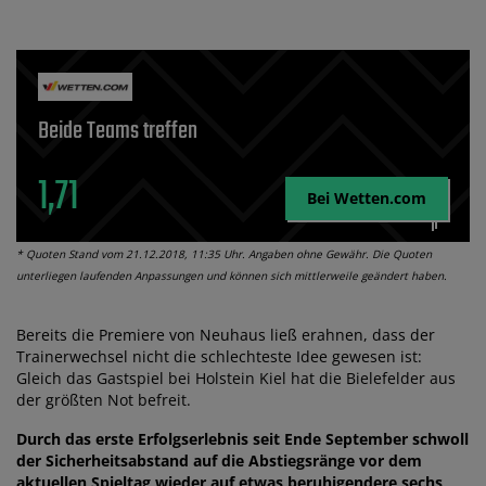
Beide Teams treffen
1,71
Bei Wetten.com
* Quoten Stand vom 21.12.2018, 11:35 Uhr. Angaben ohne Gewähr. Die Quoten
unterliegen laufenden Anpassungen und können sich mittlerweile geändert haben.
Bereits die Premiere von Neuhaus ließ erahnen, dass der
Trainerwechsel nicht die schlechteste Idee gewesen ist:
Gleich das Gastspiel bei Holstein Kiel hat die Bielefelder aus
der größten Not befreit.
Durch das erste Erfolgserlebnis seit Ende September schwoll
der Sicherheitsabstand auf die Abstiegsränge vor dem
aktuellen Spieltag wieder auf etwas beruhigendere sechs