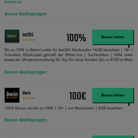
buwei.de
Bonus Bedingungen
100%
bet365
Bonus holen
Bis zu 100€ in Wett-Credits für bet365 Neukunden *AGB beachten | 18+ |
Erlaubtes Glücksspiel gemäß der White-List | Suchtrisiken | Hilfe unter
buwei.de. Mindesteinzahlung 5€. Nur für neue Kunden. Bis zu €100 in Wett-
Credits. Melden Sie sich an, zahlen Sie €5 oder mehr auf Ihr bet365-Konto
ein und wir geben Ihnen die entsprechende qualifizierende Einzahlung in
Bonus Bedingungen
Wett-Credits, wenn Sie qualifizierende Wetten im gleichen Wert platzieren
und diese abgerechnet werden. Mindestquoten, Wett- und
Zahlungsmethoden-Ausnahmen gelten. Gewinne schließen den Einsatz von
Wett-Credits aus. Es gelten die AGB, Zeitlimits und Ausnahmen. Der Bonus-
100€
Bwin
Code VIPANGEBOT kann während der Anmeldung benutzt werden, jedoch
Bonus holen
ändert dies den Angebotsbetrag in keinster Weise.
100% Bonus von bis zu 100€ | 18+ | nur Neukunden | AGB beachten
Bonus Bedingungen