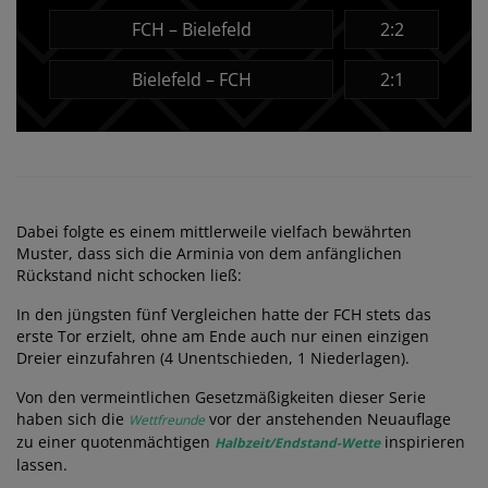
FCH – Bielefeld
2:2
Bielefeld – FCH
2:1
Dabei folgte es einem mittlerweile vielfach bewährten
Muster, dass sich die Arminia von dem anfänglichen
Rückstand nicht schocken ließ:
In den jüngsten fünf Vergleichen hatte der FCH stets das
erste Tor erzielt, ohne am Ende auch nur einen einzigen
Dreier einzufahren (4 Unentschieden, 1 Niederlagen).
Von den vermeintlichen Gesetzmäßigkeiten dieser Serie
haben sich die
vor der anstehenden Neuauflage
Wettfreunde
zu einer quotenmächtigen
inspirieren
Halbzeit/Endstand-Wette
lassen.