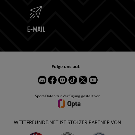
E-MAIL
Folge uns auf:
Sport-Daten zur Verfügung gestellt von
WETTFREUNDE.NET IST STOLZER PARTNER VON