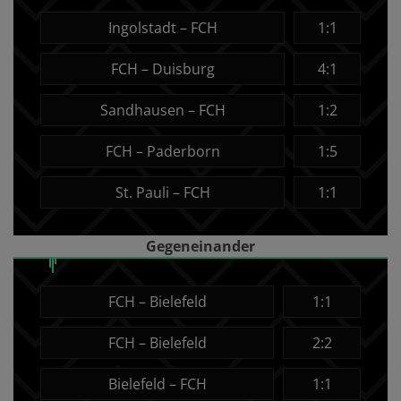
Ingolstadt – FCH
1:1
FCH – Duisburg
4:1
Sandhausen – FCH
1:2
FCH – Paderborn
1:5
St. Pauli – FCH
1:1
Gegeneinander
FCH – Bielefeld
1:1
FCH – Bielefeld
2:2
Bielefeld – FCH
1:1