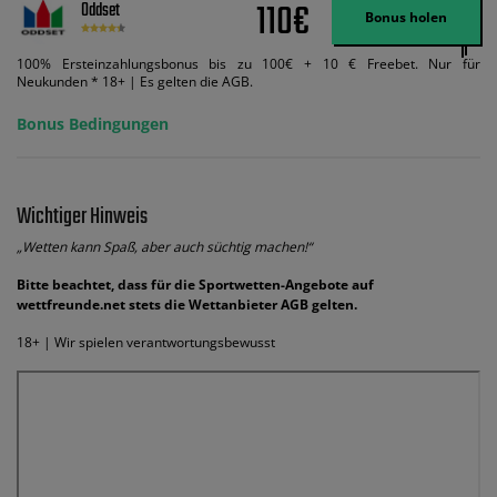
110€
Oddset
Bonus holen
100% Ersteinzahlungsbonus bis zu 100€ + 10 € Freebet. Nur für
Neukunden * 18+ | Es gelten die AGB.
Bonus Bedingungen
Wichtiger Hinweis
„Wetten kann Spaß, aber auch süchtig machen!“
Bitte beachtet, dass für die Sportwetten-Angebote auf
wettfreunde.net stets die Wettanbieter AGB gelten.
18+ | Wir spielen verantwortungsbewusst