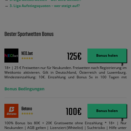
→
3. Liga Aufstiegsquoten – wer steigt auf?
Bester Sportwetten Bonus
125€
NEO.bet
Bonus holen
18+ | 25 € Freiwetten nur für Neukunden. Freiwetten nach Registrierung im
Wettkonto aktivieren. Gilt in Deutschland, Österreich und Luxemburg.
Mindesteinzahlung: 10€. Einzahlung und Bonus 5x in 100 Tagen mit
Mindestquote 1,5 umsetzen. Maximaler Umsatz: Bonusbetrag pro Wette.
Bedingungen können geändert werden. AGB gelten. Lizenziert; Hilfe bei
Bonus Bedingungen
Suchtrisiken: buwei.de.
100€
Betano
Bonus holen
100% Bonus bis 80€ + 20€ Gratiswette ohne Einzahlung * 18+ | Nur
Neukunden | AGB gelten | Lizenziert (Whitelist) | Suchtrisiko | Hilfe unter