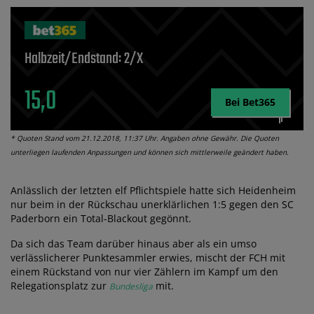
Halbzeit/Endstand: 2/X
15,0
Bei Bet365
* Quoten Stand vom 21.12.2018, 11:37 Uhr. Angaben ohne Gewähr. Die Quoten
unterliegen laufenden Anpassungen und können sich mittlerweile geändert haben.
Anlässlich der letzten elf Pflichtspiele hatte sich Heidenheim
nur beim in der Rückschau unerklärlichen 1:5 gegen den SC
Paderborn ein Total-Blackout gegönnt.
Da sich das Team darüber hinaus aber als ein umso
verlässlicherer Punktesammler erwies, mischt der FCH mit
einem Rückstand von nur vier Zählern im Kampf um den
Relegationsplatz zur
mit.
Bundesliga