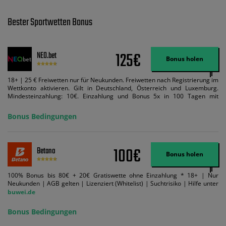
Bester Sportwetten Bonus
125€
NEO.bet
Bonus holen
18+ | 25 € Freiwetten nur für Neukunden. Freiwetten nach Registrierung im
Wettkonto aktivieren. Gilt in Deutschland, Österreich und Luxemburg.
Mindesteinzahlung: 10€. Einzahlung und Bonus 5x in 100 Tagen mit
Mindestquote 1,5 umsetzen. Maximaler Umsatz: Bonusbetrag pro Wette.
Bedingungen können geändert werden. AGB gelten. Lizenziert; Hilfe bei
Bonus Bedingungen
Suchtrisiken: buwei.de.
100€
Betano
Bonus holen
100% Bonus bis 80€ + 20€ Gratiswette ohne Einzahlung * 18+ | Nur
Neukunden | AGB gelten | Lizenziert (Whitelist) | Suchtrisiko | Hilfe unter
buwei.de
Bonus Bedingungen