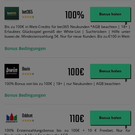
100%
bet365
Bonus holen
Bis zu 100€ in Wett-Credits für bet365 Neukunden *AGB beachten | 18+ |
Erlaubtes Glücksspiel gemäß der White-List | Suchtrisiken | Hilfe unter
buwei.de. Mindesteinzahlung 5€. Nur für neue Kunden. Bis zu €100 in Wett-
Credits. Melden Sie sich an, zahlen Sie €5 oder mehr auf Ihr bet365-Konto
ein und wir geben Ihnen die entsprechende qualifizierende Einzahlung in
Bonus Bedingungen
Wett-Credits, wenn Sie qualifizierende Wetten im gleichen Wert platzieren
und diese abgerechnet werden. Mindestquoten, Wett- und
Zahlungsmethoden-Ausnahmen gelten. Gewinne schließen den Einsatz von
Wett-Credits aus. Es gelten die AGB, Zeitlimits und Ausnahmen. Der Bonus-
100€
Bwin
Code VIPANGEBOT kann während der Anmeldung benutzt werden, jedoch
Bonus holen
ändert dies den Angebotsbetrag in keinster Weise.
100% Bonus von bis zu 100€ | 18+ | nur Neukunden | AGB beachten
Bonus Bedingungen
110€
Oddset
Bonus holen
100% Ersteinzahlungsbonus bis zu 100€ + 10 € Freebet. Nur für