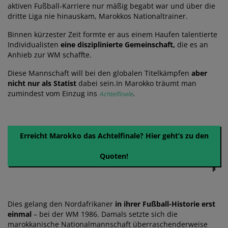
aktiven Fußball-Karriere nur mäßig begabt war und über die
dritte Liga nie hinauskam, Marokkos Nationaltrainer.
Binnen kürzester Zeit formte er aus einem Haufen talentierte
Individualisten
eine disziplinierte Gemeinschaft,
die es an
Anhieb zur WM schaffte.
Diese Mannschaft will bei den globalen Titelkämpfen
aber
nicht nur als Statist
dabei sein.In Marokko träumt man
zumindest vom Einzug ins
.
Achtelfinale
Erreicht Marokko das Achtelfinale? Hier geht’s zu den
Quoten!
Dies gelang den Nordafrikaner
in ihrer Fußball-Historie erst
einmal
– bei der WM 1986. Damals setzte sich die
marokkanische Nationalmannschaft überraschenderweise