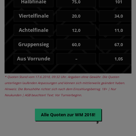
Halbfinale
75,0
101
Viertelfinale
20,0
34,0
Achtelfinale
12,0
11,0
Gruppensieg
60,0
67,0
Aus Vorrunde
–
1,05
* Quoten Stand vom 17.6.2018, 09:32 Uhr. Angaben ohne Gewähr. Die Quoten
unterliegen laufenden Anpassungen und können sich mittlerweile geändert haben.
Hinweis: Die Bonushöhe richtet sich nach dem Einzahlungsbetrag. 18+ | Nur
Neukunden | AGB beachten! Text: Vor Turnierbeginn.
Alle Quoten zur WM 2018!