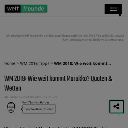
Wir erhalten eine Provision von den hier angeführten Buchmachern. 18+ | AGB gelten. Glücksspiel
kann abhängig machen. Spiele mit Verantwortung.
Home
>
WM 2018 Tipps
>
WM 2018: Wie weit kommt…
WM 2018: Wie weit kommt Marokko? Quoten &
Wetten
Aktualisiert am 21.06.2018 - 14:11 Uhr
Von Thomas Haider
Sportwetten-Experte