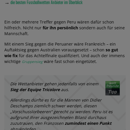
→
die besten Fussballwetten Anbieter im Überblick
Ein oder mehrere Treffer gegen Peru wären dafür schon
hilfreich. Nicht nur
für ihn persönlich
sondern auch für seine
Mannschaft.
Mit einem Sieg gegen die Peruaner wäre Frankreich – ein
Auftaktsieg gegen Australien vorausgesetzt – schon
so gut
wie fix
für das Achtelfinale qualifiziert. Und auch der immens
wichtige
wäre fast schon eingetütet.
Gruppensieg
Die Wettanbieter gehen jedenfalls von einem
Sieg der Equipe Tricolore
aus.
Allerdings dürfte es für die Mannen von Didier
Deschamps ziemlich schwer werden, diesen
„Vorschusslorbeeren“ gerecht zu werden. Peru ist es
aufgrund ihrer ausgezeichneten Bilanz durchaus
zuzutrauen, den Franzosen
zumindest einen Punkt
abzuknöpfen.