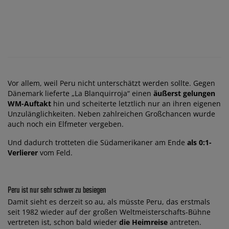
Vor allem, weil Peru nicht unterschätzt werden sollte. Gegen
Dänemark lieferte „La Blanquirroja“ einen
äußerst gelungen
WM-Auftakt
hin und scheiterte letztlich nur an ihren eigenen
Unzulänglichkeiten. Neben zahlreichen Großchancen wurde
auch noch ein Elfmeter vergeben.
Und dadurch trotteten die Südamerikaner am Ende
als 0:1-
Verlierer
vom Feld.
Peru ist nur sehr schwer zu besiegen
Damit sieht es derzeit so au, als müsste Peru, das erstmals
seit 1982 wieder auf der großen Weltmeisterschafts-Bühne
vertreten ist, schon bald wieder
die Heimreise
antreten.