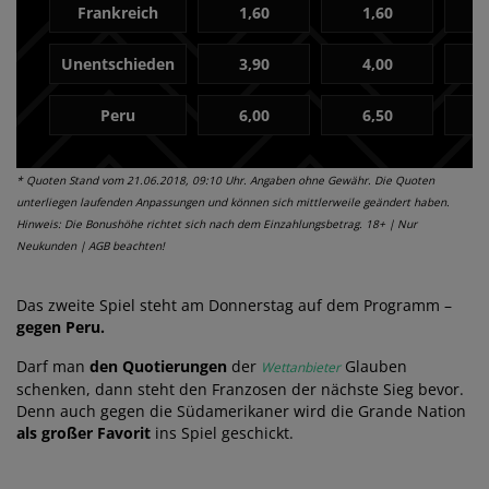
Frankreich
1,60
1,60
Unentschieden
3,90
4,00
Peru
6,00
6,50
* Quoten Stand vom 21.06.2018, 09:10 Uhr. Angaben ohne Gewähr. Die Quoten
unterliegen laufenden Anpassungen und können sich mittlerweile geändert haben.
Hinweis: Die Bonushöhe richtet sich nach dem Einzahlungsbetrag. 18+ | Nur
Neukunden | AGB beachten!
Das zweite Spiel steht am Donnerstag auf dem Programm –
gegen Peru.
Darf man
den Quotierungen
der
Glauben
Wettanbieter
schenken, dann steht den Franzosen der nächste Sieg bevor.
Denn auch gegen die Südamerikaner wird die Grande Nation
als großer Favorit
ins Spiel geschickt.