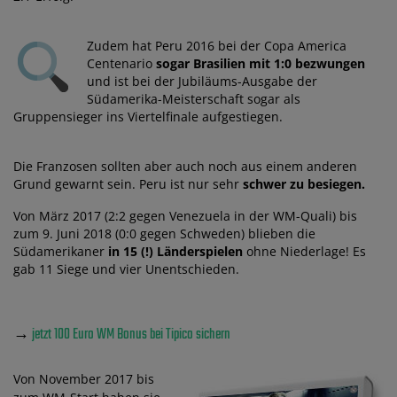
Zudem hat Peru 2016 bei der Copa America
Centenario
sogar Brasilien mit 1:0 bezwungen
und ist bei der Jubiläums-Ausgabe der
Südamerika-Meisterschaft sogar als
Gruppensieger ins Viertelfinale aufgestiegen.
Die Franzosen sollten aber auch noch aus einem anderen
Grund gewarnt sein. Peru ist nur sehr
schwer zu besiegen.
Von März 2017 (2:2 gegen Venezuela in der WM-Quali) bis
zum 9. Juni 2018 (0:0 gegen Schweden) blieben die
Südamerikaner
in 15 (!) Länderspielen
ohne Niederlage! Es
gab 11 Siege und vier Unentschieden.
→
jetzt 100 Euro WM Bonus bei Tipico sichern
Von November 2017 bis