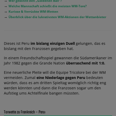
→
Wer gewinnt den „Goldenen Ball“?
→
Welche Mannschaft schießt die meisten WM-Tore?
→
Kuriose & Verrückte WM-Wetten
→
Überblick über die lukrativsten WM-Aktionen der Wettanbieter
Dieses ist Peru
im bislang einzigen Duell
gelungen, das es
bislang mit den Franzosen gegeben hat.
In einem Freundschaftsspiel gewannen die Südamerikaner im
Jahr 1982 gegen die Grande Nation
überraschend mit 1:0.
Eine neuerliche Pleite will die Equipe Tricolore bei der WM
vermeiden. Zumal
eine Niederlage gegen Peru
bedeuten
würden, dass es am dritten Spieltag womöglich richtig eng
werden könnten und dann die Franzosen sogar um den
Aufstieg ums Achtelfinale bangen müssten.
Torwette zu Frankreich – Peru: