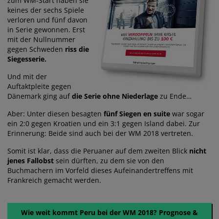
zum WM-Start haben sie
keines der sechs Spiele
verloren und fünf davon
in Serie gewonnen. Erst
mit der Nullnummer
gegen Schweden
riss die
Siegesserie.
Und mit der
Auftaktpleite gegen
Dänemark ging auf
die Serie ohne Niederlage
zu Ende…
Aber: Unter diesen besagten
fünf Siegen en suite
war sogar
ein 2:0 gegen Kroatien und ein 3:1 gegen Island dabei. Zur
Erinnerung: Beide sind auch bei der WM 2018 vertreten.
Somit ist klar, dass die Peruaner auf dem zweiten Blick
nicht
jenes Fallobst
sein dürften, zu dem sie von den
Buchmachern im Vorfeld dieses Aufeinandertreffens mit
Frankreich gemacht werden.
Wie weit kommt Peru bei der WM 2018? Prognose &