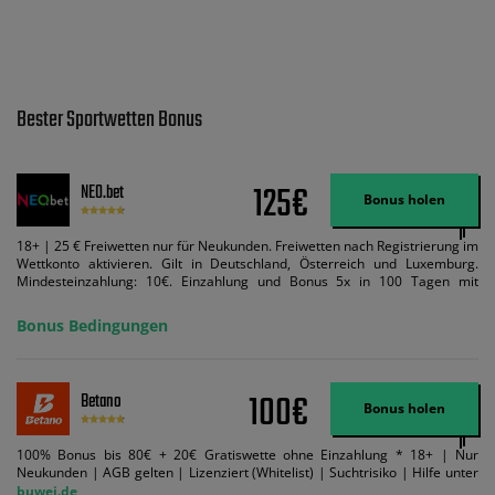
Bester Sportwetten Bonus
125€
NEO.bet
Bonus holen
18+ | 25 € Freiwetten nur für Neukunden. Freiwetten nach Registrierung im
Wettkonto aktivieren. Gilt in Deutschland, Österreich und Luxemburg.
Mindesteinzahlung: 10€. Einzahlung und Bonus 5x in 100 Tagen mit
Mindestquote 1,5 umsetzen. Maximaler Umsatz: Bonusbetrag pro Wette.
Bedingungen können geändert werden. AGB gelten. Lizenziert; Hilfe bei
Bonus Bedingungen
Suchtrisiken: buwei.de.
100€
Betano
Bonus holen
100% Bonus bis 80€ + 20€ Gratiswette ohne Einzahlung * 18+ | Nur
Neukunden | AGB gelten | Lizenziert (Whitelist) | Suchtrisiko | Hilfe unter
buwei.de