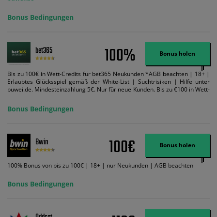
Bonus Bedingungen
100%
bet365
Bonus holen
Bis zu 100€ in Wett-Credits für bet365 Neukunden *AGB beachten | 18+ |
Erlaubtes Glücksspiel gemäß der White-List | Suchtrisiken | Hilfe unter
buwei.de. Mindesteinzahlung 5€. Nur für neue Kunden. Bis zu €100 in Wett-
Credits. Melden Sie sich an, zahlen Sie €5 oder mehr auf Ihr bet365-Konto
ein und wir geben Ihnen die entsprechende qualifizierende Einzahlung in
Bonus Bedingungen
Wett-Credits, wenn Sie qualifizierende Wetten im gleichen Wert platzieren
und diese abgerechnet werden. Mindestquoten, Wett- und
Zahlungsmethoden-Ausnahmen gelten. Gewinne schließen den Einsatz von
Wett-Credits aus. Es gelten die AGB, Zeitlimits und Ausnahmen. Der Bonus-
100€
Bwin
Code VIPANGEBOT kann während der Anmeldung benutzt werden, jedoch
Bonus holen
ändert dies den Angebotsbetrag in keinster Weise.
100% Bonus von bis zu 100€ | 18+ | nur Neukunden | AGB beachten
Bonus Bedingungen