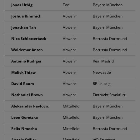
Jonas Urbig
Tor
Bayern München
Joshua Kimmich
Abwehr
Bayern München
Jonathan Tah
Abwehr
Bayern München
Nico Schlotterbeck
Abwehr
Borussia Dortmund
Waldemar Anton
Abwehr
Borussia Dortmund
Antonio Rüdiger
Abwehr
Real Madrid
Malick Thiaw
Abwehr
Newcastle
David Raum
Abwehr
RB Leipzig
Nathaniel Brown
Abwehr
Eintracht Frankfurt
Aleksandar Pavlovic
Mittelfeld
Bayern München
Leon Goretzka
Mittelfeld
Bayern München
Felix Nmecha
Mittelfeld
Borussia Dortmund
Angelo Stiller
Mittelfeld
VfB Stuttgart