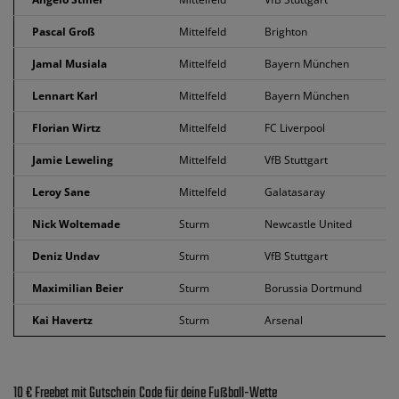
Pascal Groß
Mittelfeld
Brighton
Jamal Musiala
Mittelfeld
Bayern München
Lennart Karl
Mittelfeld
Bayern München
Florian Wirtz
Mittelfeld
FC Liverpool
Jamie Leweling
Mittelfeld
VfB Stuttgart
Leroy Sane
Mittelfeld
Galatasaray
Nick Woltemade
Sturm
Newcastle United
Deniz Undav
Sturm
VfB Stuttgart
Maximilian Beier
Sturm
Borussia Dortmund
Kai Havertz
Sturm
Arsenal
10 € Freebet mit Gutschein Code für deine Fußball-Wette