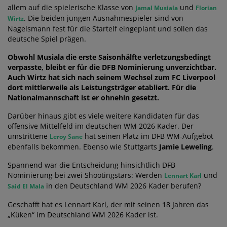
allem auf die spielerische Klasse von
und
Jamal Musiala
Florian
. Die beiden jungen Ausnahmespieler sind von
Wirtz
Nagelsmann fest für die Startelf eingeplant und sollen das
deutsche Spiel prägen.
Obwohl Musiala die erste Saisonhälfte verletzungsbedingt
verpasste, bleibt er für die DFB Nominierung unverzichtbar.
Auch Wirtz hat sich nach seinem Wechsel zum FC Liverpool
dort mittlerweile als Leistungsträger etabliert. Für die
Nationalmannschaft ist er ohnehin gesetzt.
Darüber hinaus gibt es viele weitere Kandidaten für das
offensive Mittelfeld im deutschen WM 2026 Kader. Der
umstrittene
hat seinen Platz im DFB WM-Aufgebot
Leroy Sane
ebenfalls bekommen. Ebenso wie Stuttgarts
Jamie Leweling
.
Spannend war die Entscheidung hinsichtlich DFB
Nominierung bei zwei Shootingstars: Werden
und
Lennart Karl
in den Deutschland WM 2026 Kader berufen?
Said El Mala
Geschafft hat es Lennart Karl, der mit seinen 18 Jahren das
„Küken“ im Deutschland WM 2026 Kader ist.