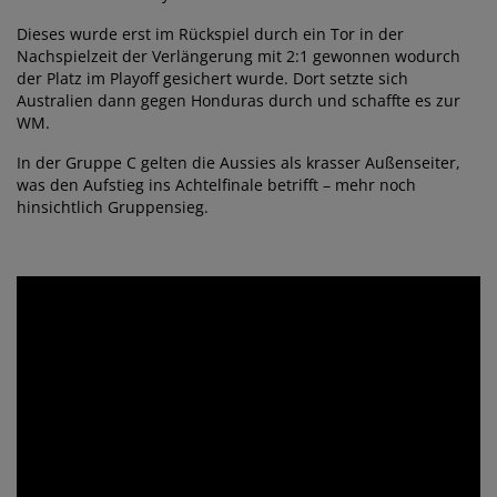
Dieses wurde erst im Rückspiel durch ein Tor in der
Nachspielzeit der Verlängerung mit 2:1 gewonnen wodurch
der Platz im Playoff gesichert wurde. Dort setzte sich
Australien dann gegen Honduras durch und schaffte es zur
WM.
In der Gruppe C gelten die Aussies als krasser Außenseiter,
was den Aufstieg ins Achtelfinale betrifft – mehr noch
hinsichtlich Gruppensieg.