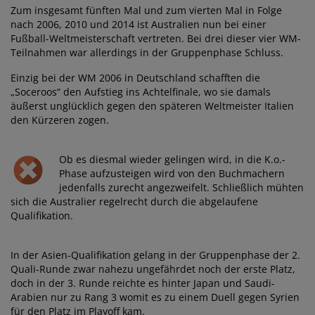
Zum insgesamt fünften Mal und zum vierten Mal in Folge
nach 2006, 2010 und 2014 ist Australien nun bei einer
Fußball-Weltmeisterschaft vertreten. Bei drei dieser vier WM-
Teilnahmen war allerdings in der Gruppenphase Schluss.
Einzig bei der WM 2006 in Deutschland schafften die
„Soceroos“ den Aufstieg ins Achtelfinale, wo sie damals
äußerst unglücklich gegen den späteren Weltmeister Italien
den Kürzeren zogen.
Ob es diesmal wieder gelingen wird, in die K.o.-
Phase aufzusteigen wird von den Buchmachern
jedenfalls zurecht angezweifelt. Schließlich mühten
sich die Australier regelrecht durch die abgelaufene
Qualifikation.
In der Asien-Qualifikation gelang in der Gruppenphase der 2.
Quali-Runde zwar nahezu ungefährdet noch der erste Platz,
doch in der 3. Runde reichte es hinter Japan und Saudi-
Arabien nur zu Rang 3 womit es zu einem Duell gegen Syrien
für den Platz im Playoff kam.