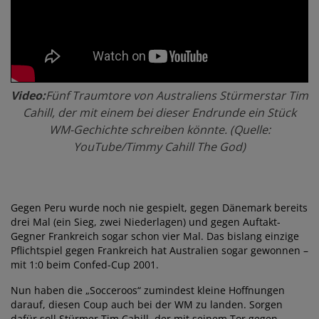
Video:
Fünf Traumtore von Australiens Stürmerstar Tim
Cahill, der mit einem bei dieser Endrunde ein Stück
WM-Gechichte schreiben könnte. (Quelle:
YouTube/Timmy Cahill The God)
Gegen Peru wurde noch nie gespielt, gegen Dänemark bereits
drei Mal (ein Sieg, zwei Niederlagen) und gegen Auftakt-
Gegner Frankreich sogar schon vier Mal. Das bislang einzige
Pflichtspiel gegen Frankreich hat Australien sogar gewonnen –
mit 1:0 beim Confed-Cup 2001.
Nun haben die „Socceroos“ zumindest kleine Hoffnungen
darauf, diesen Coup auch bei der WM zu landen. Sorgen
dafür soll Stürmer Tim Cahill, der mit seinem Tor gegen