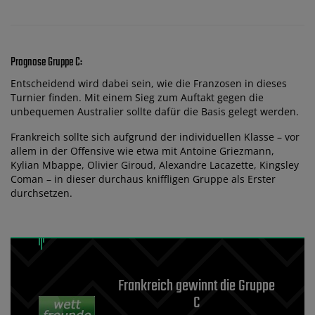
Prognose Gruppe C:
Entscheidend wird dabei sein, wie die Franzosen in dieses
Turnier finden. Mit einem Sieg zum Auftakt gegen die
unbequemen Australier sollte dafür die Basis gelegt werden.
Frankreich sollte sich aufgrund der individuellen Klasse – vor
allem in der Offensive wie etwa mit Antoine Griezmann,
Kylian Mbappe, Olivier Giroud, Alexandre Lacazette, Kingsley
Coman – in dieser durchaus kniffligen Gruppe als Erster
durchsetzen.
Frankreich gewinnt die Gruppe
C