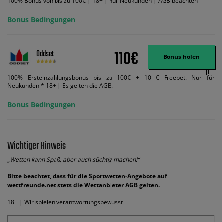
100% Bonus von bis zu 100€ | 18+ | nur Neukunden | AGB beachten
Bonus Bedingungen
110€
Oddset
Bonus holen
100% Ersteinzahlungsbonus bis zu 100€ + 10 € Freebet. Nur für
Neukunden * 18+ | Es gelten die AGB.
Bonus Bedingungen
Wichtiger Hinweis
„Wetten kann Spaß, aber auch süchtig machen!“
Bitte beachtet, dass für die Sportwetten-Angebote auf
wettfreunde.net stets die Wettanbieter AGB gelten.
18+ | Wir spielen verantwortungsbewusst