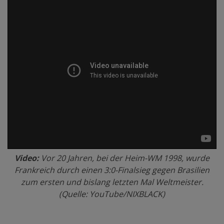
Video:
Vor 20 Jahren, bei der Heim-WM 1998, wurde
Frankreich durch einen 3:0-Finalsieg gegen Brasilien
zum ersten und bislang letzten Mal Weltmeister.
(Quelle: YouTube/NIXBLACK)