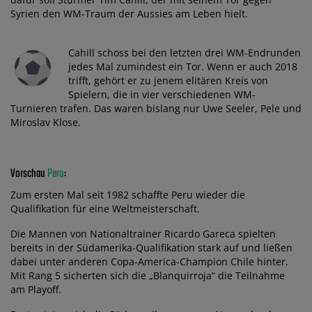
Syrien den WM-Traum der Aussies am Leben hielt.
Cahill schoss bei den letzten drei WM-Endrunden
jedes Mal zumindest ein Tor. Wenn er auch 2018
trifft, gehört er zu jenem elitären Kreis von
Spielern, die in vier verschiedenen WM-
Turnieren trafen. Das waren bislang nur Uwe Seeler, Pele und
Miroslav Klose.
Vorschau
Peru
:
Zum ersten Mal seit 1982 schaffte Peru wieder die
Qualifikation für eine Weltmeisterschaft.
Die Mannen von Nationaltrainer Ricardo Gareca spielten
bereits in der Südamerika-Qualifikation stark auf und ließen
dabei unter anderen Copa-America-Champion Chile hinter.
Mit Rang 5 sicherten sich die „Blanquirroja“ die Teilnahme
am Playoff.