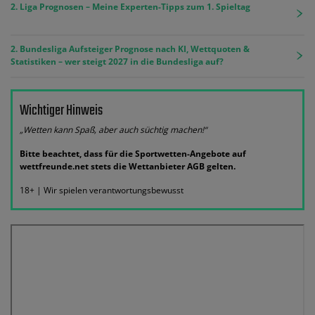
2. Liga Prognosen – Meine Experten-Tipps zum 1. Spieltag
2. Bundesliga Aufsteiger Prognose nach KI, Wettquoten &
Statistiken – wer steigt 2027 in die Bundesliga auf?
Wichtiger Hinweis
„Wetten kann Spaß, aber auch süchtig machen!“
Bitte beachtet, dass für die Sportwetten-Angebote auf
wettfreunde.net stets die Wettanbieter AGB gelten.
18+ | Wir spielen verantwortungsbewusst