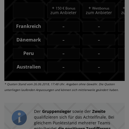
+
+
+
150 € Bonus
Wettbonus
1
zum Anbieter
zum Anbieter
zum
Frankreich
–
–
Dänemark
–
–
Peru
–
–
Australien
–
–
* Quoten Stand vom 26.06.2018, 17:48 Uhr. Angaben ohne Gewähr. Die Quoten
unterliegen laufenden Anpassungen und können sich mittlerweile geändert haben.
Der
Gruppensieger
sowie der
Zweite
qualifizieren sich für das Achtelfinale. Bei
gleichem Punktestand mehrerer Teams
entscheidet
die positivere Tordifferenz
,