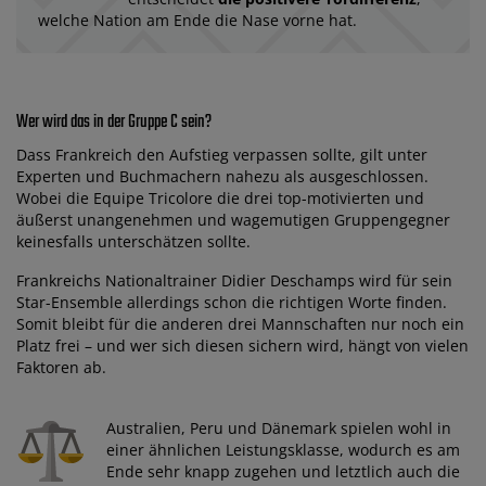
welche Nation am Ende die Nase vorne hat.
Wer wird das in der Gruppe C sein?
Dass Frankreich den Aufstieg verpassen sollte, gilt unter
Experten und Buchmachern nahezu als ausgeschlossen.
Wobei die Equipe Tricolore die drei top-motivierten und
äußerst unangenehmen und wagemutigen Gruppengegner
keinesfalls unterschätzen sollte.
Frankreichs Nationaltrainer Didier Deschamps wird für sein
Star-Ensemble allerdings schon die richtigen Worte finden.
Somit bleibt für die anderen drei Mannschaften nur noch ein
Platz frei – und wer sich diesen sichern wird, hängt von vielen
Faktoren ab.
Australien, Peru und Dänemark spielen wohl in
einer ähnlichen Leistungsklasse, wodurch es am
Ende sehr knapp zugehen und letztlich auch die