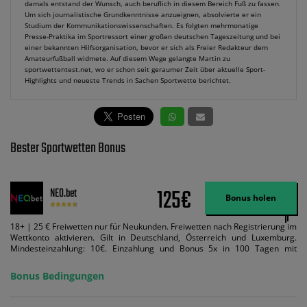
damals entstand der Wunsch, auch beruflich in diesem Bereich Fuß zu fassen.
Um sich journalistische Grundkenntnisse anzueignen, absolvierte er ein
Studium der Kommunikationswissenschaften. Es folgten mehrmonatige
Presse-Praktika im Sportressort einer großen deutschen Tageszeitung und bei
einer bekannten Hilfsorganisation, bevor er sich als Freier Redakteur dem
Amateurfußball widmete. Auf diesem Wege gelangte Martin zu
sportwettentest.net, wo er schon seit geraumer Zeit über aktuelle Sport-
Highlights und neueste Trends in Sachen Sportwette berichtet.
Bester Sportwetten Bonus
125€
NEO.bet
Bonus holen
18+ | 25 € Freiwetten nur für Neukunden. Freiwetten nach Registrierung im
Wettkonto aktivieren. Gilt in Deutschland, Österreich und Luxemburg.
Mindesteinzahlung: 10€. Einzahlung und Bonus 5x in 100 Tagen mit
Mindestquote 1,5 umsetzen. Maximaler Umsatz: Bonusbetrag pro Wette.
Bedingungen können geändert werden. AGB gelten. Lizenziert; Hilfe bei
Bonus Bedingungen
Suchtrisiken: buwei.de.