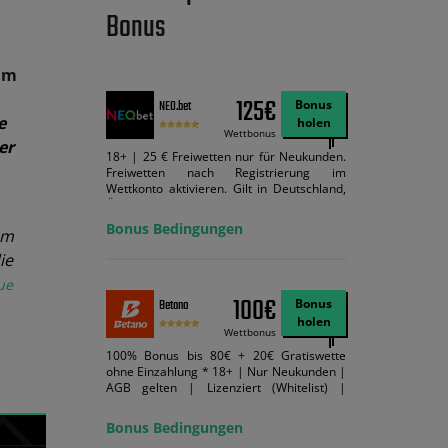
Email
Bonus
um
125€
NEO.bet
Bonus
e
holen
Wettbonus
er
18+ | 25 € Freiwetten nur für Neukunden.
Freiwetten nach Registrierung im
Wettkonto aktivieren. Gilt in Deutschland,
Österreich und Luxemburg.
Mindesteinzahlung: 10€. Einzahlung und
Bonus Bedingungen
em
Bonus 5x in 100 Tagen mit Mindestquote
1,5 umsetzen. Maximaler Umsatz:
ie
Bonusbetrag pro Wette. Bedingungen
ue
können geändert werden. AGB gelten.
100€
Lizenziert; Hilfe bei Suchtrisiken: buwei.de.
Betano
Bonus
holen
Wettbonus
100% Bonus bis 80€ + 20€ Gratiswette
ohne Einzahlung * 18+ | Nur Neukunden |
AGB gelten | Lizenziert (Whitelist) |
Suchtrisiko | Hilfe unter
buwei.de
Bonus Bedingungen