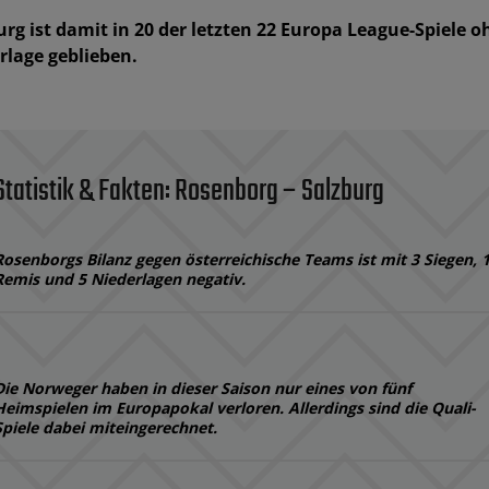
urg ist damit in 20 der letzten 22 Europa League-Spiele 
rlage geblieben.
Statistik & Fakten: Rosenborg – Salzburg
Rosenborgs Bilanz gegen österreichische Teams ist mit 3 Siegen, 
Remis und 5 Niederlagen negativ.
Die Norweger haben in dieser Saison nur eines von fünf
Heimspielen im Europapokal verloren. Allerdings sind die Quali-
Spiele dabei miteingerechnet.