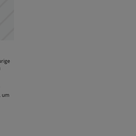
urige
u
h, um