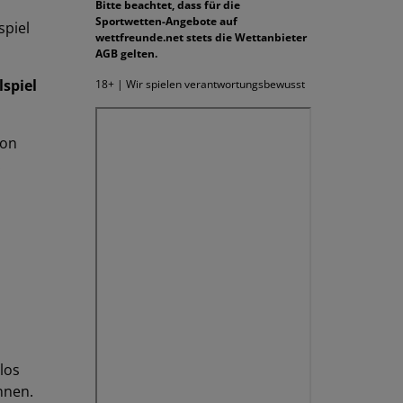
Bitte beachtet, dass für die
Sportwetten-Angebote auf
spiel
wettfreunde.net stets die Wettanbieter
AGB gelten.
lspiel
18+ | Wir spielen verantwortungsbewusst
hon
.
los
nnen.