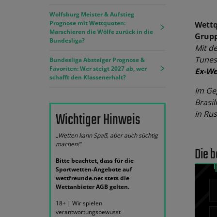
3. Liga Tipps
Wolfsburg Meister & Aufstieg
Alle 
Prognose mit Wettquoten:
3. Liga Meister
NEO.bet Freiwetten
Wettq
Marschieren die Wölfe zurück in die
DFB Pokal Tipps
Grupp
Bundesliga?
Mit d
DFB-Pokal Quoten
Oddset Quotenboost
Tunes
Bundesliga Absteiger Prognose &
Frauen Fussball Tipps
Favoriten: Wer steigt 2027 ab, wer
Ex-We
schafft den Klassenerhalt?
Champions League Quoten
Tipico Promo Code
Im Ge
Brasil
Europa League Quoten
in Ru
Wichtiger Hinweis
„Wetten kann Spaß, aber auch süchtig
Premier League Meister
machen!“
Die 
Bitte beachtet, dass für die
Sportwetten-Angebote auf
wettfreunde.net stets die
Wettanbieter AGB gelten.
18+ | Wir spielen
verantwortungsbewusst