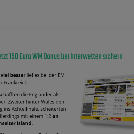
etzt 150 Euro WM Bonus bei Interwetten sichern
 viel besser
lief es bei der EM
n Frankreich.
chafften die Engländer als
en-Zweiter hinter Wales den
 ins Achtelfinale, scheiterten
llerdings mit einem 1:2
an
seiter Island.