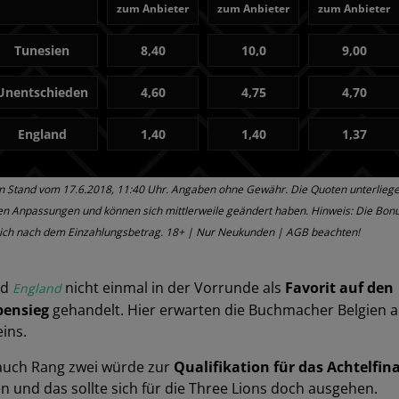
zum Anbieter
zum Anbieter
zum Anbieter
Tunesien
8,40
10,0
9,00
Unentschieden
4,60
4,75
4,70
England
1,40
1,40
1,37
n Stand vom 17.6.2018, 11:40 Uhr. Angaben ohne Gewähr. Die Quoten unterlieg
en Anpassungen und können sich mittlerweile geändert haben. Hinweis: Die Bo
 sich nach dem Einzahlungsbetrag. 18+ | Nur Neukunden | AGB beachten!
rd
nicht einmal in der Vorrunde als
Favorit auf den
England
ensieg
gehandelt. Hier erwarten die Buchmacher Belgien a
eins.
auch Rang zwei würde zur
Qualifikation für das Achtelfin
n und das sollte sich für die Three Lions doch ausgehen.