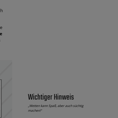
ch
he
e
s
Wichtiger Hinweis
„Wetten kann Spaß, aber auch süchtig
machen!“