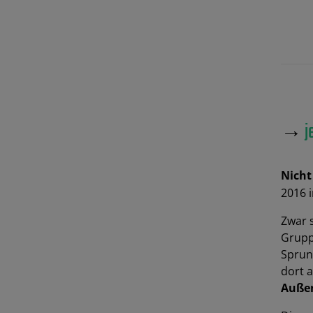
→
j
Nicht
2016 i
Zwar s
Grupp
Sprung
dort a
Außen