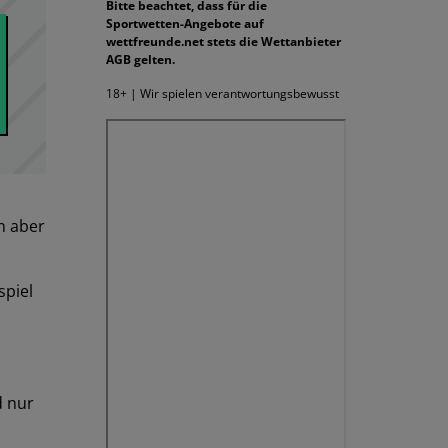
Bitte beachtet, dass für die
Sportwetten-Angebote auf
wettfreunde.net stets die Wettanbieter
AGB gelten.
18+ | Wir spielen verantwortungsbewusst
n aber
spiel
 nur