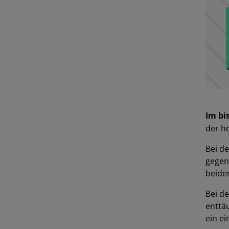
Im bi
der hö
Bei d
gegen
beide
Bei de
enttä
ein ei