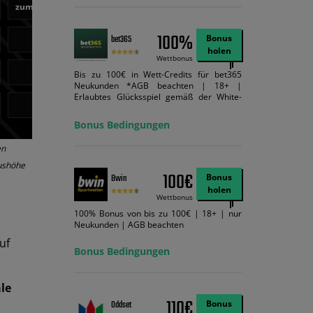
zum Anbieter
zum Anbieter
zum Anbieter
zum Anbieter
100%
bet365
Bonus
9,00
8,25
9,00
8,10
holen
Wettbonus
4,65
4,45
4,50
4,26
Bis zu 100€ in Wett-Credits für bet365
Neukunden *AGB beachten | 18+ |
Erlaubtes Glücksspiel gemäß der White-
1,44
1,42
1,45
1,42
List | Suchtrisiken | Hilfe unter buwei.de.
Mindesteinzahlung 5€. Nur für neue
Bonus Bedingungen
Kunden. Bis zu €100 in Wett-Credits.
Melden Sie sich an, zahlen Sie €5 oder
en
mehr auf Ihr bet365-Konto ein und wir
geben Ihnen die entsprechende
nushöhe
100€
qualifizierende Einzahlung in Wett-Credits,
Bwin
Bonus
wenn Sie qualifizierende Wetten im
holen
gleichen Wert platzieren und diese
Wettbonus
abgerechnet werden. Mindestquoten,
100% Bonus von bis zu 100€ | 18+ | nur
Wett- und Zahlungsmethoden-Ausnahmen
Neukunden | AGB beachten
gelten. Gewinne schließen den Einsatz von
uf
Wett-Credits aus. Es gelten die AGB,
Bonus Bedingungen
Zeitlimits und Ausnahmen. Der Bonus-
Code VIPANGEBOT kann während der
Anmeldung benutzt werden, jedoch ändert
ale
dies den Angebotsbetrag in keinster
Weise.
110€
Oddset
Bonus