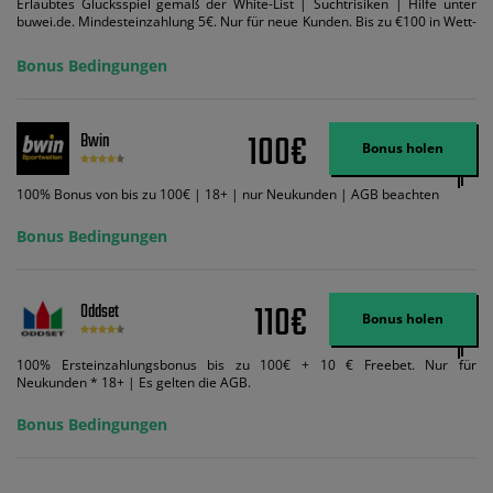
Erlaubtes Glücksspiel gemäß der White-List | Suchtrisiken | Hilfe unter
buwei.de. Mindesteinzahlung 5€. Nur für neue Kunden. Bis zu €100 in Wett-
Credits. Melden Sie sich an, zahlen Sie €5 oder mehr auf Ihr bet365-Konto
ein und wir geben Ihnen die entsprechende qualifizierende Einzahlung in
Bonus Bedingungen
Wett-Credits, wenn Sie qualifizierende Wetten im gleichen Wert platzieren
und diese abgerechnet werden. Mindestquoten, Wett- und
Zahlungsmethoden-Ausnahmen gelten. Gewinne schließen den Einsatz von
Wett-Credits aus. Es gelten die AGB, Zeitlimits und Ausnahmen. Der Bonus-
100€
Bwin
Code VIPANGEBOT kann während der Anmeldung benutzt werden, jedoch
Bonus holen
ändert dies den Angebotsbetrag in keinster Weise.
100% Bonus von bis zu 100€ | 18+ | nur Neukunden | AGB beachten
Bonus Bedingungen
110€
Oddset
Bonus holen
100% Ersteinzahlungsbonus bis zu 100€ + 10 € Freebet. Nur für
Neukunden * 18+ | Es gelten die AGB.
Bonus Bedingungen