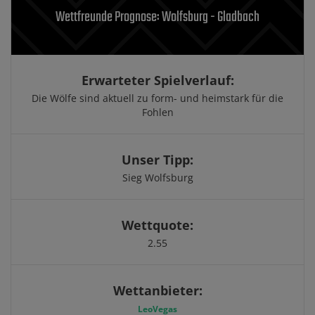
Wettfreunde Prognose: Wolfsburg - Gladbach
Erwarteter Spielverlauf:
Die Wölfe sind aktuell zu form- und heimstark für die
Fohlen
Unser Tipp:
Sieg Wolfsburg
Wettquote:
2.55
Wettanbieter:
LeoVegas