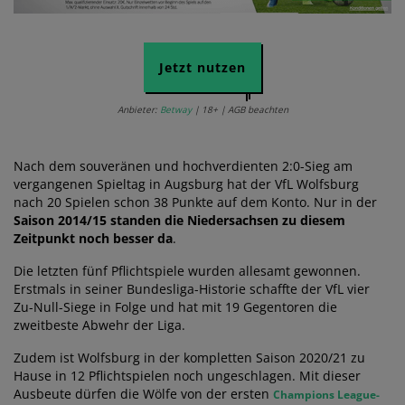
Jetzt nutzen
Anbieter:
Betway
| 18+ | AGB beachten
Nach dem souveränen und hochverdienten 2:0-Sieg am
vergangenen Spieltag in Augsburg hat der VfL Wolfsburg
nach 20 Spielen schon 38 Punkte auf dem Konto. Nur in der
Saison 2014/15 standen die Niedersachsen zu diesem
Zeitpunkt noch besser da
.
Die letzten fünf Pflichtspiele wurden allesamt gewonnen.
Erstmals in seiner Bundesliga-Historie schaffte der VfL vier
Zu-Null-Siege in Folge und hat mit 19 Gegentoren die
zweitbeste Abwehr der Liga.
Zudem ist Wolfsburg in der kompletten Saison 2020/21 zu
Hause in 12 Pflichtspielen noch ungeschlagen. Mit dieser
Ausbeute dürfen die Wölfe von der ersten
Champions League-