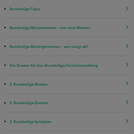
Bundesliga Tipps
Bundesliga Meisterwetten – wer wird Meister
Bundesliga Absteigerwetten – wer steigt ab?
Die Quoten für den Bundesliga-Torschützenkönig
2. Bundesliga Wetten
2. Bundesliga Quoten
2. Bundesliga Spielplan