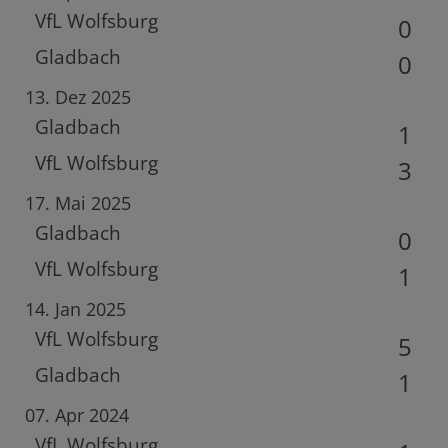
VfL Wolfsburg
0
Gladbach
0
13. Dez 2025
Gladbach
1
VfL Wolfsburg
3
17. Mai 2025
Gladbach
0
VfL Wolfsburg
1
14. Jan 2025
VfL Wolfsburg
5
Gladbach
1
07. Apr 2024
VfL Wolfsburg