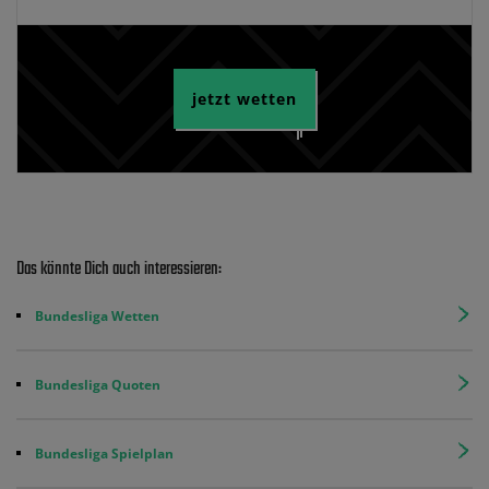
jetzt wetten
Das könnte Dich auch interessieren:
Bundesliga Wetten
Bundesliga Quoten
Bundesliga Spielplan