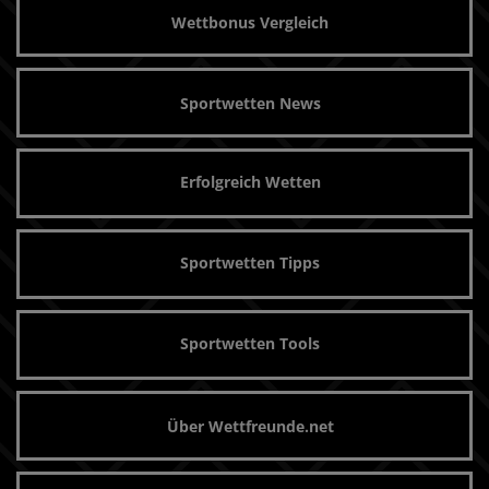
Wettbonus Vergleich
Sportwetten News
Erfolgreich Wetten
Sportwetten Tipps
Sportwetten Tools
Über Wettfreunde.net