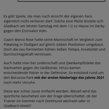
Es gibt Spiele, die man nach Ansicht der eigenen Fans
eigentlich nicht verlieren darf. Solche eine Pleite leistete sich
Gladbach am letzten Samstag mit dem 1:2 zu Hause im Derby
gegen den Erzrivalen Köln.
Coach Marco Rose hatte seine Mannschaft im Vergleich zum
Pokalsieg in Stuttgart auf gleich sieben Positionen umgebaut.
Doch die neu formierten Fohlen ließen Tempo, Kreativität und
Durchschlagskraft vermissen.
Auch hatte man bei Leidenschaft und Zweikampfstärke das
Nachsehen gegen die Geißböcke. Hinzu kamen
entscheidende Patzer in der Defensive. So entstand rund um
den Borussia-Park
mit der ersten Niederlage des Jahres 2021
noch mehr Unruhe.
Diese war schon zuvor entfacht worden: Aktuell wird das
sportliche Geschehen von der Frage überschattet, ob der
Trainer im Sommer nach Dortmund wechselt oder in
Gladbach bleibt?