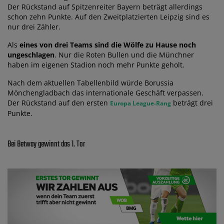
Der Rückstand auf Spitzenreiter Bayern beträgt allerdings
schon zehn Punkte. Auf den Zweitplatzierten Leipzig sind es
nur drei Zähler.
Als
eines von drei Teams sind die Wölfe zu Hause noch
ungeschlagen
. Nur die Roten Bullen und die Münchner
haben im eigenen Stadion noch mehr Punkte geholt.
Nach dem aktuellen Tabellenbild würde Borussia
Mönchengladbach das internationale Geschäft verpassen.
Der Rückstand auf den ersten
beträgt drei
Europa League-Rang
Punkte.
Bei Betway gewinnt das 1. Tor