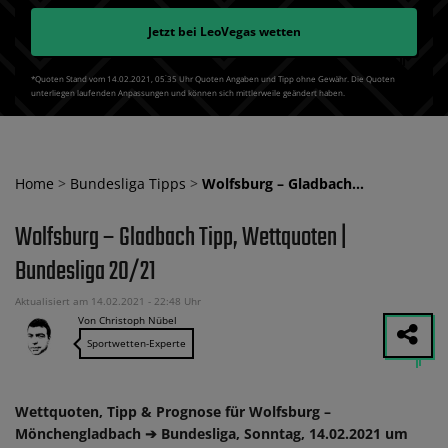
Jetzt bei
LeoVegas
wetten
*Quoten Stand vom 14.02.2021‚ 05⁚35 Uhr Quoten Angaben und Tipp ohne Gewähr. Die Quoten
unterliegen laufenden Anpassungen und können sich mittlerweile geändert haben.
Home
>
Bundesliga Tipps
>
Wolfsburg – Gladbach…
Wolfsburg – Gladbach Tipp, Wettquoten |
Bundesliga 20/21
Aktualisiert am 14.02.2021 - 22:48 Uhr
Von Christoph Nübel
Sportwetten-Experte
Wettquoten, Tipp & Prognose für Wolfsburg –
Mönchengladbach ➔ Bundesliga, Sonntag, 14.02.2021 um