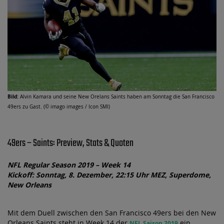
Bild:
Alvin Kamara und seine New Orelans Saints haben am Sonntag die San Francisco
49ers zu Gast. (© imago images / Icon SMI)
49ers – Saints: Preview, Stats & Quoten
NFL Regular Season 2019 – Week 14
Kickoff: Sonntag, 8. Dezember, 22:15 Uhr MEZ, Superdome,
New Orleans
Mit dem Duell zwischen den San Francisco 49ers bei den New
Orleans Saints steht in Week 14 der
ein
NFL Saison 2019