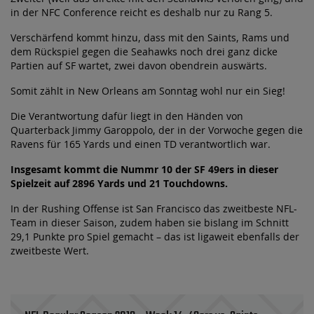
in der NFC Conference reicht es deshalb nur zu Rang 5.
Verschärfend kommt hinzu, dass mit den Saints, Rams und
dem Rückspiel gegen die Seahawks noch drei ganz dicke
Partien auf SF wartet, zwei davon obendrein auswärts.
Somit zählt in New Orleans am Sonntag wohl nur ein Sieg!
Die Verantwortung dafür liegt in den Händen von
Quarterback Jimmy Garoppolo, der in der Vorwoche gegen die
Ravens für 165 Yards und einen TD verantwortlich war.
Insgesamt kommt die Nummr 10 der SF 49ers in dieser
Spielzeit auf 2896 Yards und 21 Touchdowns.
In der Rushing Offense ist San Francisco das zweitbeste NFL-
Team in dieser Saison, zudem haben sie bislang im Schnitt
29,1 Punkte pro Spiel gemacht – das ist ligaweit ebenfalls der
zweitbeste Wert.