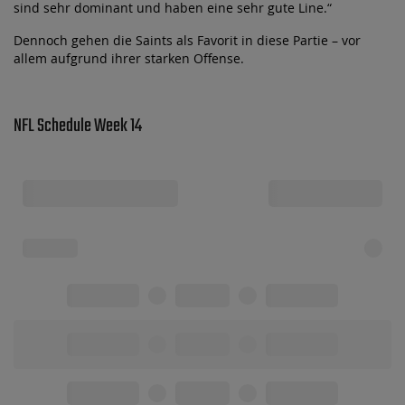
Brees weiß um die Stärken der San Francisco-Defense. „Sie
sind sehr dominant und haben eine sehr gute Line.“
Dennoch gehen die Saints als Favorit in diese Partie – vor
allem aufgrund ihrer starken Offense.
NFL Schedule Week 14
Das könnte Dich auch interessieren:
→
NFL Quoten – Wetten auf den NFL Champion 2020
→
NFL Wetten – Wetthilfe, Wettanbieter Tipps & Modus
→
NBA Quoten – Wetten auf den NBA Champion 2020
→
NBA Wetten – Wetthilfe, Wettanbieter Tipps & Modus
→
NHL Quoten – Wetten auf den Stanley Cup Sieger 2020
→
NHL Wetten – Wetthilfe, Wettanbieter Tipps & Modus
→