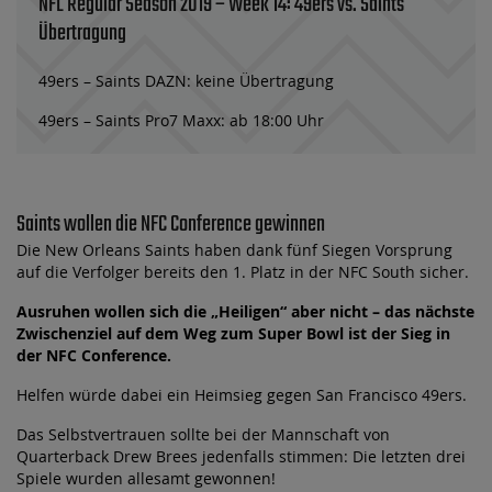
NFL Regular Season 2019 – Week 14: 49ers vs. Saints
Übertragung
49ers – Saints DAZN: keine Übertragung
49ers – Saints Pro7 Maxx: ab 18:00 Uhr
Saints wollen die NFC Conference gewinnen
Die New Orleans Saints haben dank fünf Siegen Vorsprung
auf die Verfolger bereits den 1. Platz in der NFC South sicher.
Ausruhen wollen sich die „Heiligen“ aber nicht – das nächste
Zwischenziel auf dem Weg zum Super Bowl ist der Sieg in
der NFC Conference.
Helfen würde dabei ein Heimsieg gegen San Francisco 49ers.
Das Selbstvertrauen sollte bei der Mannschaft von
Quarterback Drew Brees jedenfalls stimmen: Die letzten drei
Spiele wurden allesamt gewonnen!