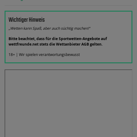
Beste Wettanbieter
Wettbonus Vergleich