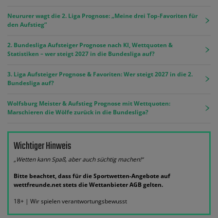
Neururer wagt die 2. Liga Prognose: „Meine drei Top-Favoriten für
den Aufstieg“
2. Bundesliga Aufsteiger Prognose nach KI, Wettquoten &
Statistiken – wer steigt 2027 in die Bundesliga auf?
3. Liga Aufsteiger Prognose & Favoriten: Wer steigt 2027 in die 2.
Bundesliga auf?
Wolfsburg Meister & Aufstieg Prognose mit Wettquoten:
Marschieren die Wölfe zurück in die Bundesliga?
Wichtiger Hinweis
„Wetten kann Spaß, aber auch süchtig machen!“
Bitte beachtet, dass für die Sportwetten-Angebote auf
wettfreunde.net stets die Wettanbieter AGB gelten.
18+ | Wir spielen verantwortungsbewusst