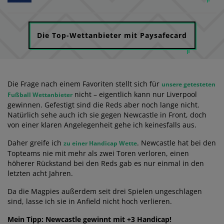
Die Top-Wettanbieter mit Paysafecard
Die Frage nach einem Favoriten stellt sich für
unsere getesteten
nicht – eigentlich kann nur Liverpool
Fußball Wettanbieter
gewinnen. Gefestigt sind die Reds aber noch lange nicht.
Natürlich sehe auch ich sie gegen Newcastle in Front, doch
von einer klaren Angelegenheit gehe ich keinesfalls aus.
Daher greife ich
. Newcastle hat bei den
zu einer Handicap Wette
Topteams nie mit mehr als zwei Toren verloren, einen
höherer Rückstand bei den Reds gab es nur einmal in den
letzten acht Jahren.
Da die Magpies außerdem seit drei Spielen ungeschlagen
sind, lasse ich sie in Anfield nicht hoch verlieren.
Mein Tipp: Newcastle gewinnt mit +3 Handicap!