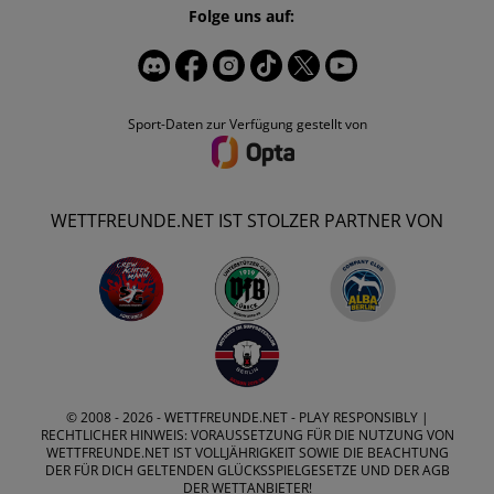
Folge uns auf:
Sport-Daten zur Verfügung gestellt von
WETTFREUNDE.NET IST STOLZER PARTNER VON
© 2008 - 2026 -
WETTFREUNDE.NET
- PLAY RESPONSIBLY |
RECHTLICHER HINWEIS: VORAUSSETZUNG FÜR DIE NUTZUNG VON
WETTFREUNDE.NET IST VOLLJÄHRIGKEIT SOWIE DIE BEACHTUNG
DER FÜR DICH GELTENDEN GLÜCKSSPIELGESETZE UND DER AGB
DER WETTANBIETER!