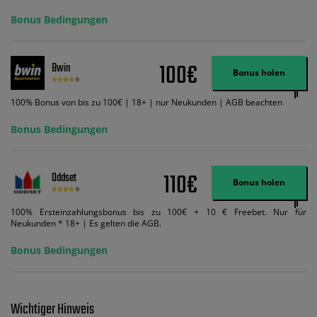
Credits. Melden Sie sich an, zahlen Sie €5 oder mehr auf Ihr bet365-Konto
ein und wir geben Ihnen die entsprechende qualifizierende Einzahlung in
Bonus Bedingungen
Wett-Credits, wenn Sie qualifizierende Wetten im gleichen Wert platzieren
und diese abgerechnet werden. Mindestquoten, Wett- und
Zahlungsmethoden-Ausnahmen gelten. Gewinne schließen den Einsatz von
Wett-Credits aus. Es gelten die AGB, Zeitlimits und Ausnahmen. Der Bonus-
100€
Bwin
Code VIPANGEBOT kann während der Anmeldung benutzt werden, jedoch
Bonus holen
ändert dies den Angebotsbetrag in keinster Weise.
100% Bonus von bis zu 100€ | 18+ | nur Neukunden | AGB beachten
Bonus Bedingungen
110€
Oddset
Bonus holen
100% Ersteinzahlungsbonus bis zu 100€ + 10 € Freebet. Nur für
Neukunden * 18+ | Es gelten die AGB.
Bonus Bedingungen
Wichtiger Hinweis