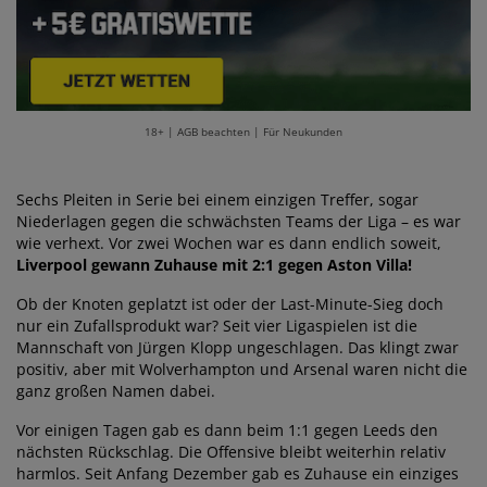
18+ | AGB beachten | Für Neukunden
Sechs Pleiten in Serie bei einem einzigen Treffer, sogar
Niederlagen gegen die schwächsten Teams der Liga – es war
wie verhext. Vor zwei Wochen war es dann endlich soweit,
Liverpool gewann Zuhause mit 2:1 gegen Aston Villa!
Ob der Knoten geplatzt ist oder der Last-Minute-Sieg doch
nur ein Zufallsprodukt war? Seit vier Ligaspielen ist die
Mannschaft von Jürgen Klopp ungeschlagen. Das klingt zwar
positiv, aber mit Wolverhampton und Arsenal waren nicht die
ganz großen Namen dabei.
Vor einigen Tagen gab es dann beim 1:1 gegen Leeds den
nächsten Rückschlag. Die Offensive bleibt weiterhin relativ
harmlos. Seit Anfang Dezember gab es Zuhause ein einziges