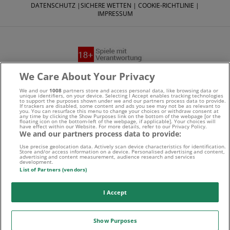
DATENSCHUTZ
|
SICHERE WETTEN
|
COOKIE-RICHTLINIE
|
IMPRESSUM
We Care About Your Privacy
Suchtrisiken, Glücksspiel kann süchtig machen - Hilfe finden
Sie auf
buwei.de
We and our
1008
partners store and access personal data, like browsing data or
unique identifiers, on your device. Selecting I Accept enables tracking technologies
to support the purposes shown under we and our partners process data to provide.
If trackers are disabled, some content and ads you see may not be as relevant to
Alle Anbieter auf dieser Webseite sind offiziell in
you. You can resurface this menu to change your choices or withdraw consent at
any time by clicking the Show Purposes link on the bottom of the webpage [or the
floating icon on the bottom-left of the webpage, if applicable]. Your choices will
have effect within our Website. For more details, refer to our Privacy Policy.
Deutschland
lizenziert
und werden von der
Gemeinsamen
We and our partners process data to provide:
Glücksspielbehörde der Länder
reguliert
Use precise geolocation data. Actively scan device characteristics for identification.
Store and/or access information on a device. Personalised advertising and content,
advertising and content measurement, audience research and services
development.
List of Partners (vendors)
I Accept
Show Purposes