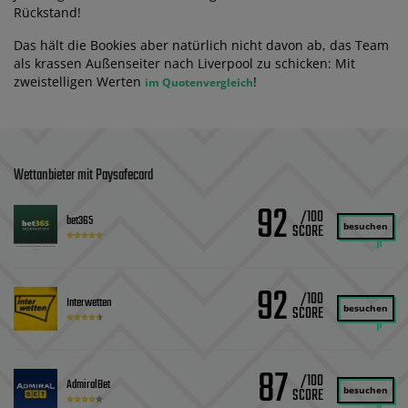
Rückstand!
Das hält die Bookies aber natürlich nicht davon ab, das Team
als krassen Außenseiter nach Liverpool zu schicken: Mit
zweistelligen Werten
!
im Quotenvergleich
Wettanbieter mit Paysafecard
92
/100
bet365
besuchen
92
/100
Interwetten
besuchen
87
/100
AdmiralBet
besuchen