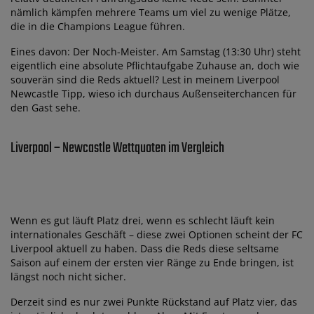
nämlich kämpfen mehrere Teams um viel zu wenige Plätze,
die in die Champions League führen.
Eines davon: Der Noch-Meister. Am Samstag (13:30 Uhr) steht
eigentlich eine absolute Pflichtaufgabe Zuhause an, doch wie
souverän sind die Reds aktuell? Lest in meinem Liverpool
Newcastle Tipp, wieso ich durchaus Außenseiterchancen für
den Gast sehe.
Liverpool – Newcastle Wettquoten im Vergleich
Wenn es gut läuft Platz drei, wenn es schlecht läuft kein
internationales Geschäft – diese zwei Optionen scheint der FC
Liverpool aktuell zu haben. Dass die Reds diese seltsame
Saison auf einem der ersten vier Ränge zu Ende bringen, ist
längst noch nicht sicher.
Derzeit sind es nur zwei Punkte Rückstand auf Platz vier, das