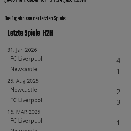
gewonnen, dabei nur 13 Tore geschossen.
Die Ergebnisse der letzten Spiele:
Letzte Spiele
H2H
31. Jan 2026
FC Liverpool
4
Newcastle
1
25. Aug 2025
Newcastle
2
FC Liverpool
3
16. MÄR 2025
FC Liverpool
1
Newcastle