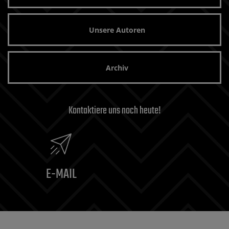
Unsere Autoren
Archiv
Kontaktiere uns noch heute!
E-MAIL