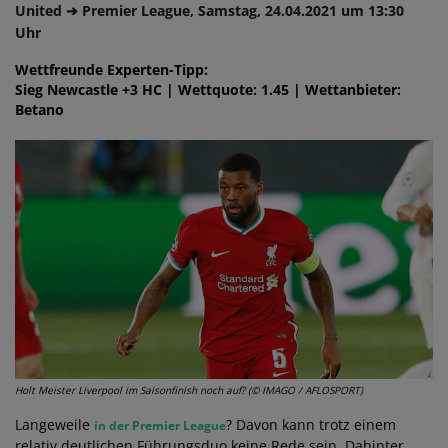
United ➔ Premier League, Samstag, 24.04.2021 um 13:30
Uhr
Wettfreunde Experten-Tipp:
Sieg Newcastle +3 HC | Wettquote: 1.45 | Wettanbieter:
Betano
Holt Meister Liverpool im Saisonfinish noch auf? (© IMAGO / AFLOSPORT)
Langeweile
? Davon kann trotz einem
in der Premier League
relativ deutlichen Führungsduo keine Rede sein. Dahinter