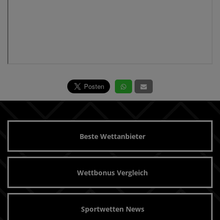
Beste Wettanbieter
Wettbonus Vergleich
Sportwetten News