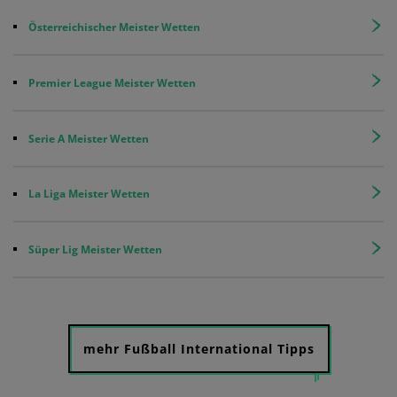
Österreichischer Meister Wetten
Premier League Meister Wetten
Serie A Meister Wetten
La Liga Meister Wetten
Süper Lig Meister Wetten
mehr Fußball International Tipps