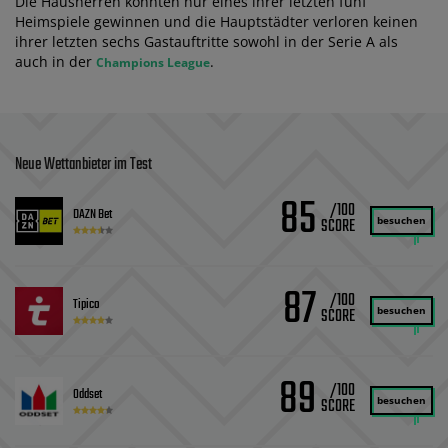
Die Hausherren konnten nur eines ihrer letzten fünf
Heimspiele gewinnen und die Hauptstädter verloren keinen
ihrer letzten sechs Gastauftritte sowohl in der Serie A als
auch in der
.
Champions League
Neue Wettanbieter im Test
85
/100
DAZN Bet
besuchen
87
/100
Tipico
besuchen
89
/100
Oddset
besuchen