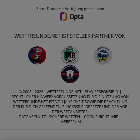
Sport-Daten zur Verfügung gestellt von
WETTFREUNDE.NET IST STOLZER PARTNER VON
© 2008 - 2026 -
WETTFREUNDE.NET
- PLAY RESPONSIBLY |
RECHTLICHER HINWEIS: VORAUSSETZUNG FÜR DIE NUTZUNG VON
WETTFREUNDE.NET IST VOLLJÄHRIGKEIT SOWIE DIE BEACHTUNG
DER FÜR DICH GELTENDEN GLÜCKSSPIELGESETZE UND DER AGB
DER WETTANBIETER!
DATENSCHUTZ
|
SICHERE WETTEN
|
COOKIE-RICHTLINIE
|
IMPRESSUM