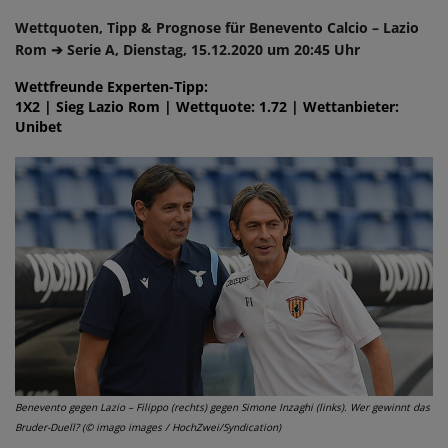
Wettquoten, Tipp & Prognose für Benevento Calcio – Lazio
Rom ➔ Serie A, Dienstag, 15.12.2020 um 20:45 Uhr
Wettfreunde Experten-Tipp:
1X2 | Sieg Lazio Rom | Wettquote: 1.72 | Wettanbieter:
Unibet
Benevento gegen Lazio – Filippo (rechts) gegen Simone Inzaghi (links). Wer gewinnt das
Bruder-Duell? (© imago images / HochZwei/Syndication)