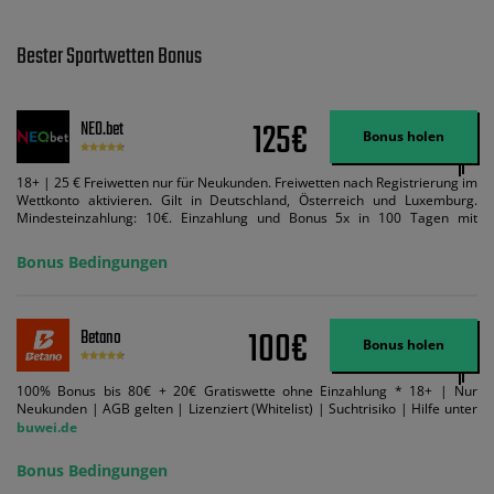
Bester Sportwetten Bonus
125€
NEO.bet
Bonus holen
18+ | 25 € Freiwetten nur für Neukunden. Freiwetten nach Registrierung im
Wettkonto aktivieren. Gilt in Deutschland, Österreich und Luxemburg.
Mindesteinzahlung: 10€. Einzahlung und Bonus 5x in 100 Tagen mit
Mindestquote 1,5 umsetzen. Maximaler Umsatz: Bonusbetrag pro Wette.
Bedingungen können geändert werden. AGB gelten. Lizenziert; Hilfe bei
Bonus Bedingungen
Suchtrisiken: buwei.de.
100€
Betano
Bonus holen
100% Bonus bis 80€ + 20€ Gratiswette ohne Einzahlung * 18+ | Nur
Neukunden | AGB gelten | Lizenziert (Whitelist) | Suchtrisiko | Hilfe unter
buwei.de
Bonus Bedingungen