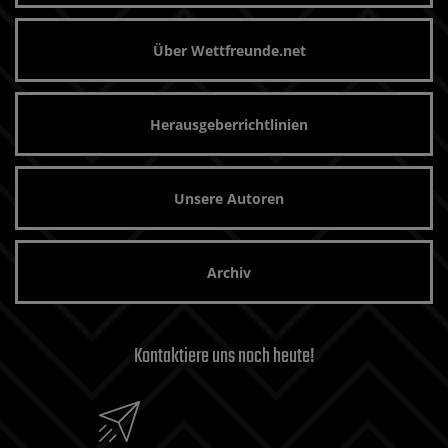
Über Wettfreunde.net
Herausgeberrichtlinien
Unsere Autoren
Archiv
Kontaktiere uns noch heute!