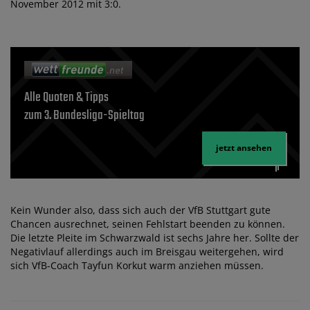
November 2012 mit 3:0.
Alle Quoten & Tipps
zum 3. Bundesliga-Spieltag
jetzt ansehen
Kein Wunder also, dass sich auch der VfB Stuttgart gute
Chancen ausrechnet, seinen Fehlstart beenden zu können.
Die letzte Pleite im Schwarzwald ist sechs Jahre her. Sollte der
Negativlauf allerdings auch im Breisgau weitergehen, wird
sich VfB-Coach Tayfun Korkut warm anziehen müssen.