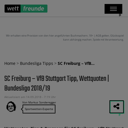
Wir erhalten eine Provision von den hier angeführten Buchmachern. 18+ | AGB gelten. Glücksspiel
kann abhängig machen. Spiele mit Verantwortung.
Home
>
Bundesliga Tipps
>
SC Freiburg – VfB…
SC Freiburg – VfB Stuttgart Tipp, Wettquoten |
Bundesliga 2018/19
Aktualisiert am 14.09.2018 - 7:19 Uhr
Von Markus Sonderegger
Sportwetten-Experte