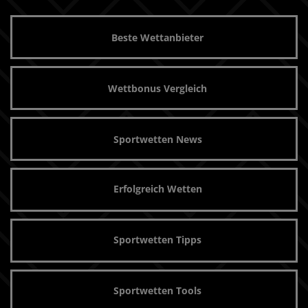
Beste Wettanbieter
Wettbonus Vergleich
Sportwetten News
Erfolgreich Wetten
Sportwetten Tipps
Sportwetten Tools