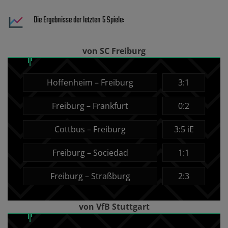
Die Ergebnisse der letzten 5 Spiele:
von SC Freiburg
Hoffenheim – Freiburg
3:1
Freiburg – Frankfurt
0:2
Cottbus – Freiburg
3:5 iE
Freiburg – Sociedad
1:1
Freiburg – Straßburg
2:3
von VfB Stuttgart