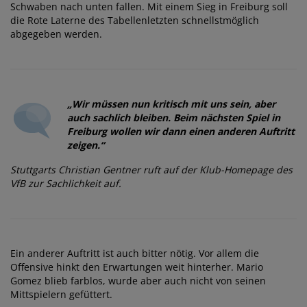
Schwaben nach unten fallen. Mit einem Sieg in Freiburg soll
die Rote Laterne des Tabellenletzten schnellstmöglich
abgegeben werden.
„Wir müssen nun kritisch mit uns sein, aber
auch sachlich bleiben. Beim nächsten Spiel in
Freiburg wollen wir dann einen anderen Auftritt
zeigen.“
Stuttgarts Christian Gentner ruft auf der Klub-Homepage des
VfB zur Sachlichkeit auf.
Ein anderer Auftritt ist auch bitter nötig. Vor allem die
Offensive hinkt den Erwartungen weit hinterher. Mario
Gomez blieb farblos, wurde aber auch nicht von seinen
Mittspielern gefüttert.