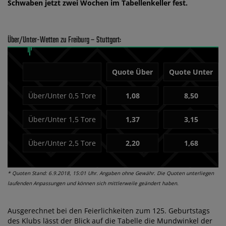
Schwaben jetzt zwei Wochen im Tabellenkeller fest.
Über/Unter-Wetten zu Freiburg – Stuttgart:
Quote Über
Quote Unter
Über/Unter 0,5 Tore
1,08
8,50
Über/Unter 1,5 Tore
1,37
3,15
Über/Unter 2,5 Tore
2,20
1,68
* Quoten Stand: 6.9.2018, 15:01 Uhr. Angaben ohne Gewähr. Die Quoten unterliegen
laufenden Anpassungen und können sich mittlerweile geändert haben.
Ausgerechnet bei den Feierlichkeiten zum 125. Geburtstags
des Klubs lässt der Blick auf die Tabelle die Mundwinkel der