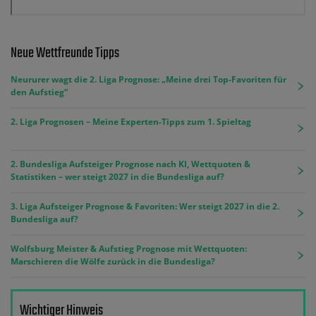
Neue Wettfreunde Tipps
Neururer wagt die 2. Liga Prognose: „Meine drei Top-Favoriten für
den Aufstieg“
2. Liga Prognosen – Meine Experten-Tipps zum 1. Spieltag
2. Bundesliga Aufsteiger Prognose nach KI, Wettquoten &
Statistiken – wer steigt 2027 in die Bundesliga auf?
3. Liga Aufsteiger Prognose & Favoriten: Wer steigt 2027 in die 2.
Bundesliga auf?
Wolfsburg Meister & Aufstieg Prognose mit Wettquoten:
Marschieren die Wölfe zurück in die Bundesliga?
Wichtiger Hinweis