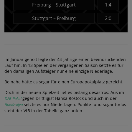
Freiburg – Stuttgart
1:4
Stuttgart – Freiburg
2:0
Im Januar geholt legte der 44-Jährige einen beeindruckenden
Lauf hin. In 13 Spielen der vergangenen Saison setzte es für
den damaligen Aufsteiger nur eine einzige Niederlage.
Beinahe hätte es sogar für einen Europapokalplatz gereicht.
Doch in der neuen Spielzeit lief es bislang desaströs: Aus im
gegen Drittligist Hansa Rostock und auch in der
DFB-Pokal
setzte es nur Niederlagen. Punkte- und sogar torlos
Bundesliga
steht der VfB in der Tabelle ganz unten.