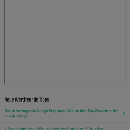
Neue Wettfreunde Tipps
Neururer wagt die 2. Liga Prognose: „Meine drei Top-Favoriten für
den Aufstieg“
2. Liga Prognosen – Meine Experten-Tipps zum 1. Spieltag