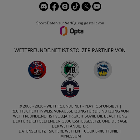
Sport-Daten zur Verfügung gestellt von
WETTFREUNDE.NET IST STOLZER PARTNER VON
© 2008 - 2026 -
WETTFREUNDE.NET
- PLAY RESPONSIBLY |
RECHTLICHER HINWEIS: VORAUSSETZUNG FÜR DIE NUTZUNG VON
WETTFREUNDE.NET IST VOLLJÄHRIGKEIT SOWIE DIE BEACHTUNG
DER FÜR DICH GELTENDEN GLÜCKSSPIELGESETZE UND DER AGB
DER WETTANBIETER!
DATENSCHUTZ
|
SICHERE WETTEN
|
COOKIE-RICHTLINIE
|
IMPRESSUM