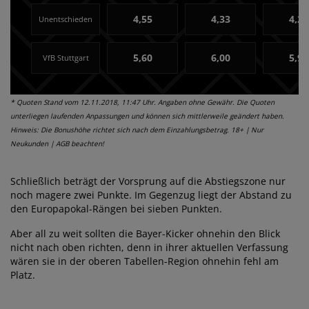
4,55
4,33
4,25
Unentschieden
5,60
6,00
5,90
VfB Stuttgart
* Quoten Stand vom 12.11.2018, 11:47 Uhr. Angaben ohne Gewähr. Die Quoten
unterliegen laufenden Anpassungen und können sich mittlerweile geändert haben.
Hinweis: Die Bonushöhe richtet sich nach dem Einzahlungsbetrag. 18+ | Nur
Neukunden | AGB beachten!
Schließlich beträgt der Vorsprung auf die Abstiegszone nur
noch magere zwei Punkte. Im Gegenzug liegt der Abstand zu
den Europapokal-Rängen bei sieben Punkten.
Aber all zu weit sollten die Bayer-Kicker ohnehin den Blick
nicht nach oben richten, denn in ihrer aktuellen Verfassung
wären sie in der oberen Tabellen-Region ohnehin fehl am
Platz.