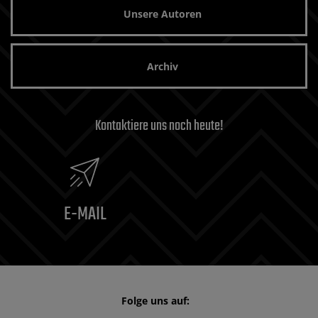
Unsere Autoren
Archiv
Kontaktiere uns noch heute!
E-MAIL
Folge uns auf: