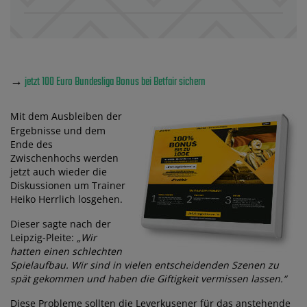
→
jetzt 100 Euro Bundesliga Bonus bei Betfair sichern
Mit dem Ausbleiben der
Ergebnisse und dem
Ende des
Zwischenhochs werden
jetzt auch wieder die
Diskussionen um Trainer
Heiko Herrlich losgehen.
Dieser sagte nach der
Leipzig-Pleite:
„Wir
hatten einen schlechten
Spielaufbau. Wir sind in vielen entscheidenden Szenen zu
spät gekommen und haben die Giftigkeit vermissen lassen.“
Diese Probleme sollten die Leverkusener für das anstehende