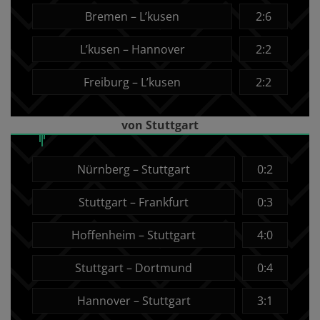
Bremen – L’kusen
2:6
L’kusen – Hannover
2:2
Freiburg – L’kusen
2:2
von Stuttgart
Nürnberg – Stuttgart
0:2
Stuttgart – Frankfurt
0:3
Hoffenheim – Stuttgart
4:0
Stuttgart – Dortmund
0:4
Hannover – Stuttgart
3:1