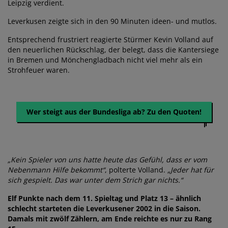
Leipzig verdient.
Leverkusen zeigte sich in den 90 Minuten ideen- und mutlos.
Entsprechend frustriert reagierte Stürmer Kevin Volland auf
den neuerlichen Rückschlag, der belegt, dass die Kantersiege
in Bremen und Mönchengladbach nicht viel mehr als ein
Strohfeuer waren.
Wer steigt aus der Bundesliga ab? Zu den Quoten!
„Kein Spieler von uns hatte heute das Gefühl, dass er vom
Nebenmann Hilfe bekommt“
, polterte Volland.
„Jeder hat für
sich gespielt. Das war unter dem Strich gar nichts.“
Elf Punkte nach dem 11. Spieltag und Platz 13 – ähnlich
schlecht starteten die Leverkusener 2002 in die Saison.
Damals mit zwölf Zählern, am Ende reichte es nur zu Rang