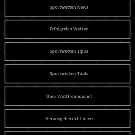
Sportwetten News
Erfolgreich Wetten
Sportwetten Tipps
Sportwetten Tools
Über Wettfreunde.net
Herausgeberrichtlinien