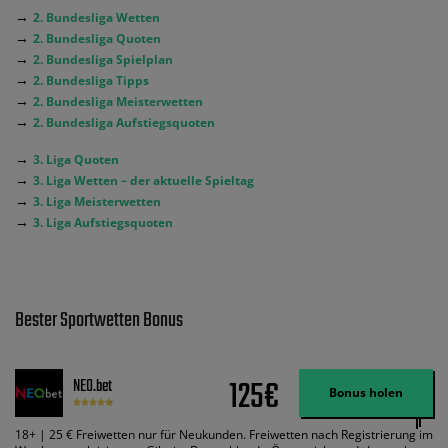
→
2. Bundesliga Wetten
→
2. Bundesliga Quoten
→
2. Bundesliga Spielplan
→
2. Bundesliga Tipps
→
2. Bundesliga Meisterwetten
→
2. Bundesliga Aufstiegsquoten
→
3. Liga Quoten
→
3. Liga Wetten – der aktuelle Spieltag
→
3. Liga Meisterwetten
→
3. Liga Aufstiegsquoten
Bester Sportwetten Bonus
125€
NEO.bet
Bonus holen
18+ | 25 € Freiwetten nur für Neukunden. Freiwetten nach Registrierung im