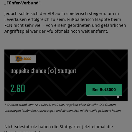
„Fünfer-Verbund“.
Jedoch sollte sich der VfB auch spielerisch steigern, um in
Leverkusen erfolgreich zu sein. Fußballerisch klappte beim
FCN nicht sehr viel – von einem geordneten und gefährlichen
Angriffsspiel war der VfB oftmals noch weit entfernt.
Doppelte Chance (x2) Stuttgart
2.60
Bei Bet3000
* Quoten Stand vom 12.11.2018, 9:30 Uhr. Angaben ohne Gewähr. Die Quoten
unterliegen laufenden Anpassungen und können sich mittlerweile geändert haben.
Nichtsdestotrotz haben die Stuttgarter jetzt einmal die