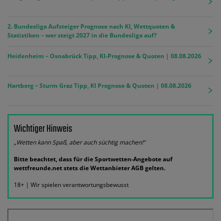
2. Bundesliga Aufsteiger Prognose nach KI, Wettquoten &
Statistiken – wer steigt 2027 in die Bundesliga auf?
Heidenheim – Osnabrück Tipp, KI-Prognose & Quoten | 08.08.2026
Hartberg – Sturm Graz Tipp, KI Prognose & Quoten | 08.08.2026
Wichtiger Hinweis
„Wetten kann Spaß, aber auch süchtig machen!“
Bitte beachtet, dass für die Sportwetten-Angebote auf
wettfreunde.net stets die Wettanbieter AGB gelten.
18+ | Wir spielen verantwortungsbewusst