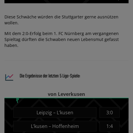
Diese Schwäche würden die Stuttgarter gerne ausnützen
wollen.
Mit dem 2:0-Erfolg beim 1. FC Nürnberg am vergangenen
Spieltag dürften die Schwaben neuen Lebensmut gefasst
haben.
Die Ergebnisse der letzten 5 Liga-Spiele:
von Leverkusen
Leipzig – L’kusen
3:0
L’kusen – Hoffenheim
1:4