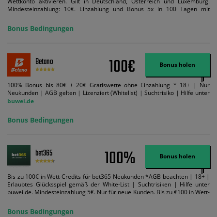
Wettkonto aktivieren. Gilt in Deutschland, Österreich und Luxemburg.
Mindesteinzahlung: 10€. Einzahlung und Bonus 5x in 100 Tagen mit
Mindestquote 1,5 umsetzen. Maximaler Umsatz: Bonusbetrag pro Wette.
Bedingungen können geändert werden. AGB gelten. Lizenziert; Hilfe bei
Bonus Bedingungen
Suchtrisiken: buwei.de.
100€
Betano
Bonus holen
100% Bonus bis 80€ + 20€ Gratiswette ohne Einzahlung * 18+ | Nur
Neukunden | AGB gelten | Lizenziert (Whitelist) | Suchtrisiko | Hilfe unter
buwei.de
Bonus Bedingungen
100%
bet365
Bonus holen
Bis zu 100€ in Wett-Credits für bet365 Neukunden *AGB beachten | 18+ |
Erlaubtes Glücksspiel gemäß der White-List | Suchtrisiken | Hilfe unter
buwei.de. Mindesteinzahlung 5€. Nur für neue Kunden. Bis zu €100 in Wett-
Credits. Melden Sie sich an, zahlen Sie €5 oder mehr auf Ihr bet365-Konto
ein und wir geben Ihnen die entsprechende qualifizierende Einzahlung in
Bonus Bedingungen
Wett-Credits, wenn Sie qualifizierende Wetten im gleichen Wert platzieren