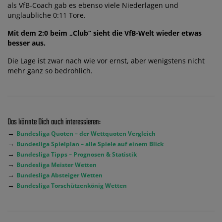
als VfB-Coach gab es ebenso viele Niederlagen und
unglaubliche 0:11 Tore.
Mit dem 2:0 beim „Club“ sieht die VfB-Welt wieder etwas
besser aus.
Die Lage ist zwar nach wie vor ernst, aber wenigstens nicht
mehr ganz so bedrohlich.
Das könnte Dich auch interessieren:
→
Bundesliga Quoten – der Wettquoten Vergleich
→
Bundesliga Spielplan – alle Spiele auf einem Blick
→
Bundesliga Tipps – Prognosen & Statistik
→
Bundesliga Meister Wetten
→
Bundesliga Absteiger Wetten
→
Bundesliga Torschützenkönig Wetten