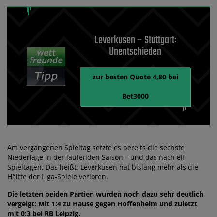
Leverkusen – Stuttgart:
Unentschieden
zur besten Quote 4,80 bei
Bet3000
Am vergangenen Spieltag setzte es bereits die sechste
Niederlage in der laufenden Saison – und das nach elf
Spieltagen. Das heißt: Leverkusen hat bislang mehr als die
Hälfte der Liga-Spiele verloren.
Die letzten beiden Partien wurden noch dazu sehr deutlich
vergeigt: Mit 1:4 zu Hause gegen Hoffenheim und zuletzt
mit 0:3 bei RB Leipzig.