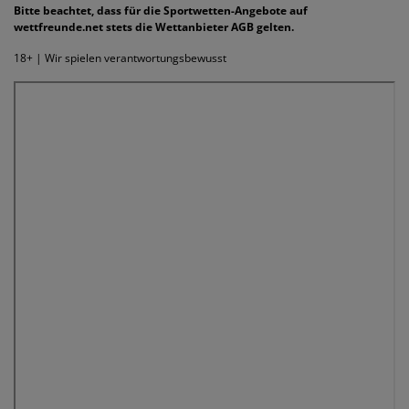
Bitte beachtet, dass für die Sportwetten-Angebote auf
wettfreunde.net stets die Wettanbieter AGB gelten.
18+ | Wir spielen verantwortungsbewusst