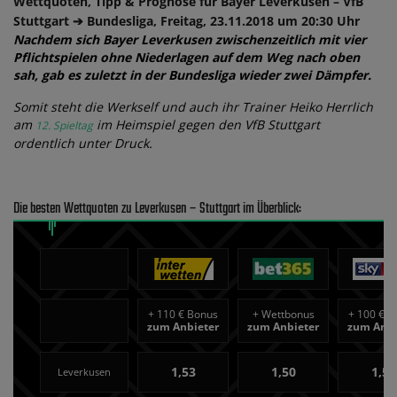
Wettquoten, Tipp & Prognose für Bayer Leverkusen – VfB
Stuttgart ➔ Bundesliga, Freitag, 23.11.2018 um 20:30 Uhr
Nachdem sich Bayer Leverkusen zwischenzeitlich mit vier
Pflichtspielen ohne Niederlagen auf dem Weg nach oben
sah, gab es zuletzt in der Bundesliga wieder zwei Dämpfer.
Somit steht die Werkself und auch ihr Trainer Heiko Herrlich
am
im Heimspiel gegen den VfB Stuttgart
12. Spieltag
ordentlich unter Druck.
Die besten Wettquoten zu Leverkusen – Stuttgart im Überblick:
+
110 € Bonus
+
Wettbonus
+
100 € B
zum Anbieter
zum Anbieter
zum Anbi
1,53
1,50
1,50
Leverkusen