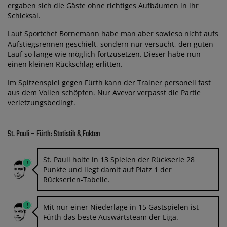
ergaben sich die Gäste ohne richtiges Aufbäumen in ihr
Schicksal.
Laut Sportchef Bornemann habe man aber sowieso nicht aufs
Aufstiegsrennen geschielt, sondern nur versucht, den guten
Lauf so lange wie möglich fortzusetzen. Dieser habe nun
einen kleinen Rückschlag erlitten.
Im Spitzenspiel gegen Fürth kann der Trainer personell fast
aus dem Vollen schöpfen. Nur Avevor verpasst die Partie
verletzungsbedingt.
St. Pauli – Fürth: Statistik & Fakten
St. Pauli holte in 13 Spielen der Rückserie 28
Punkte und liegt damit auf Platz 1 der
Rückserien-Tabelle.
Mit nur einer Niederlage in 15 Gastspielen ist
Fürth das beste Auswärtsteam der Liga.