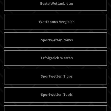
Beste Wettanbieter
Wettbonus Vergleich
Sportwetten News
Erfolgreich Wetten
Sportwetten Tipps
Sportwetten Tools