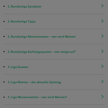
2. Bundesliga Spielplan
2. Bundesliga Tipps
2. Bundesliga Meisterwetten – wer wird Meister
2. Bundesliga Aufstiegsquoten – wer steigt auf?
3. Liga Quoten
3. Liga Wetten – der aktuelle Spieltag
3. Liga Meisterwetten – wer wird Meister?