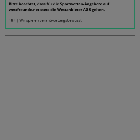
Bitte beachtet, dass für die Sportwetten-Angebote auf
wettfreunde.net stets die Wettanbieter AGB gelten.
18+ | Wir spielen verantwortungsbewusst