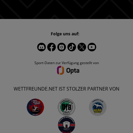
Folge uns auf:
Sport-Daten zur Verfügung gestellt von
WETTFREUNDE.NET IST STOLZER PARTNER VON