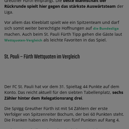
Greuther Fürth empfängt. Die
beste Mannschaft der
Rückrunde spielt hier gegen das stärkste Auswärtsteam
der
Liga.
Vor allem das Kleeblatt spielt wie ein Spitzenteam und darf
sich somit weiter berechtigte Hoffnungen auf
die Bundesliga
machen. Auch beim St. Pauli Fürth Tipp gehen die Gäste laut
als leichte Favoriten in das Spiel.
Wettquoten-Vergleich
St. Pauli – Fürth Wettquoten im Vergleich
Der FC St. Pauli hat vor dem 31. Spieltag 44 Punkte auf dem
Konto. Das reicht aktuell für den siebten Tabellenplatz,
sechs
Zähler hinter dem Relegationsrang drei
.
Die SpVgg Greuther Fürth ist mit 54 Zählern der erste
Verfolger von Spitzenreiter Bochum, der bei 60 Punkten steht.
Die Franken haben ein Polster von fünf Punkten auf Rang 4.