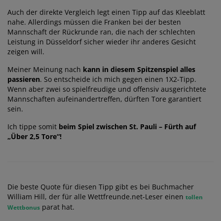
Auch der direkte Vergleich legt einen Tipp auf das Kleeblatt
nahe. Allerdings müssen die Franken bei der besten
Mannschaft der Rückrunde ran, die nach der schlechten
Leistung in Düsseldorf sicher wieder ihr anderes Gesicht
zeigen will.
Meiner Meinung nach
kann in diesem Spitzenspiel alles
passieren
. So entscheide ich mich gegen einen 1X2-Tipp.
Wenn aber zwei so spielfreudige und offensiv ausgerichtete
Mannschaften aufeinandertreffen, dürften Tore garantiert
sein.
Ich tippe somit
beim Spiel zwischen St. Pauli – Fürth auf
„Über 2,5 Tore“!
Die beste Quote für diesen Tipp gibt es bei Buchmacher
William Hill, der für alle Wettfreunde.net-Leser einen
tollen
parat hat.
Wettbonus