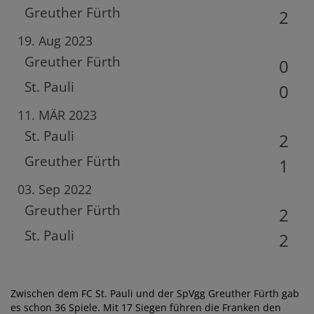
Greuther Fürth
2
19. Aug 2023
Greuther Fürth
0
St. Pauli
0
11. MÄR 2023
St. Pauli
2
Greuther Fürth
1
03. Sep 2022
Greuther Fürth
2
St. Pauli
2
Zwischen dem FC St. Pauli und der SpVgg Greuther Fürth gab
es schon 36 Spiele. Mit 17 Siegen führen die Franken den