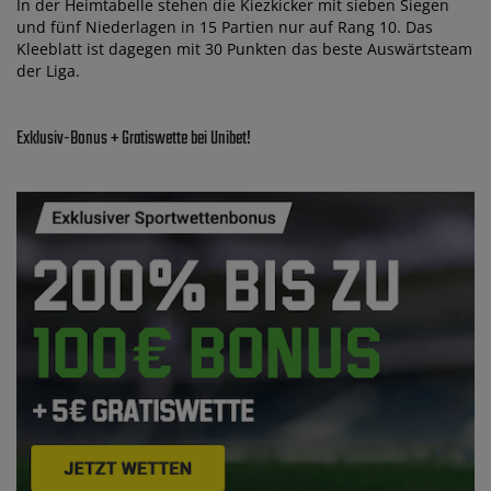
In der Heimtabelle stehen die Kiezkicker mit sieben Siegen
und fünf Niederlagen in 15 Partien nur auf Rang 10. Das
Kleeblatt ist dagegen mit 30 Punkten das beste Auswärtsteam
der Liga.
Exklusiv-Bonus + Gratiswette bei Unibet!