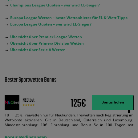
→
Champions League Quoten – wer wird CL-Sieger?
→
Europa League Wetten – beste Wettanbieter für EL & Wett Tipps
→
Europa League Quoten – wer wird EL-Sieger?
→
Übersicht über Premier League Wetten
→
Übersicht über Primera Division Wetten
→
Übersicht über Serie A Wetten
Bester Sportwetten Bonus
125€
NEO.bet
Bonus holen
18+ | 25 € Freiwetten nur für Neukunden. Freiwetten nach Registrierung im
Wettkonto aktivieren. Gilt in Deutschland, Österreich und Luxemburg.
Mindesteinzahlung: 10€. Einzahlung und Bonus 5x in 100 Tagen mit
Mindestquote 1,5 umsetzen. Maximaler Umsatz: Bonusbetrag pro Wette.
Bedingungen können geändert werden. AGB gelten. Lizenziert; Hilfe bei
Bonus Bedingungen