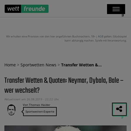
Wir erhalten eine Provision von den hier angeführten Buchmachern. 18+ | AGB gelten. Glücksspiel
kann abhängig machen. Spiele mit Verantwortung.
Home
>
Sportwetten News
>
Transfer Wetten &…
Transfer Wetten & Quoten: Neymar, Dybala, Bale –
wer wechselt?
Aktualisiert am 26.08.2019 - 22:22 Uhr
Von Thomas Haider
Sportwetten-Experte