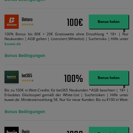
Suchtrisiken: buwei.de.
100€
Betano
Bonus holen
100% Bonus bis 80€ + 20€ Gratiswette ohne Einzahlung * 18+ | Nur
Neukunden | AGB gelten | Lizenziert (Whitelist) | Suchtrisiko | Hilfe unter
buwei.de
Bonus Bedingungen
100%
bet365
Bonus holen
Bis zu 100€ in Wett-Credits für bet365 Neukunden *AGB beachten | 18+ |
Erlaubtes Glücksspiel gemäß der White-List | Suchtrisiken | Hilfe unter
buwei.de. Mindesteinzahlung 5€. Nur für neue Kunden. Bis zu €100 in Wett-
Credits. Melden Sie sich an, zahlen Sie €5 oder mehr auf Ihr bet365-Konto
ein und wir geben Ihnen die entsprechende qualifizierende Einzahlung in
Bonus Bedingungen
Wett-Credits, wenn Sie qualifizierende Wetten im gleichen Wert platzieren
und diese abgerechnet werden. Mindestquoten, Wett- und
Zahlungsmethoden-Ausnahmen gelten. Gewinne schließen den Einsatz von
Wett-Credits aus. Es gelten die AGB, Zeitlimits und Ausnahmen. Der Bonus-
Bwin
Code VIPANGEBOT kann während der Anmeldung benutzt werden, jedoch