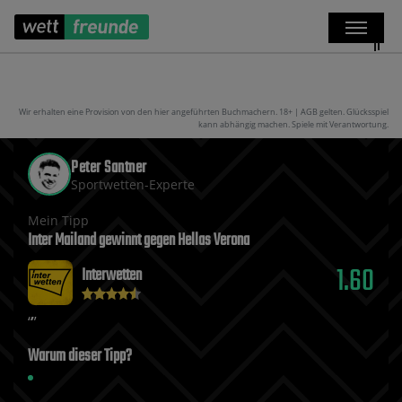
Wir erhalten eine Provision von den hier angeführten Buchmachern. 18+ | AGB gelten. Glücksspiel
kann abhängig machen. Spiele mit Verantwortung.
Peter Santner
Sportwetten-Experte
Mein Tipp
Inter Mailand gewinnt gegen Hellas Verona
1.60
Interwetten
Warum dieser Tipp?