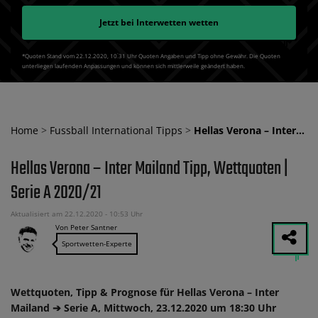
Jetzt bei
Interwetten
wetten
*Quoten Stand vom 22.12.2020‚ 10⁚31 Uhr Quoten Angaben und Tipp ohne Gewähr. Die Quoten
unterliegen laufenden Anpassungen und können sich mittlerweile geändert haben.
Home
>
Fussball International Tipps
>
Hellas Verona – Inter…
Hellas Verona – Inter Mailand Tipp, Wettquoten |
Serie A 2020/21
Aktualisiert am 22.12.2020 - 10:53 Uhr
Von Peter Santner
Sportwetten-Experte
Wettquoten, Tipp & Prognose für Hellas Verona – Inter
Mailand ➔ Serie A, Mittwoch, 23.12.2020 um 18:30 Uhr