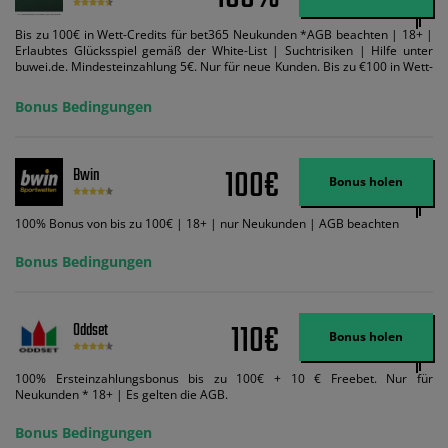
Bis zu 100€ in Wett-Credits für bet365 Neukunden *AGB beachten | 18+ |
Erlaubtes Glücksspiel gemäß der White-List | Suchtrisiken | Hilfe unter
buwei.de. Mindesteinzahlung 5€. Nur für neue Kunden. Bis zu €100 in Wett-
Credits. Melden Sie sich an, zahlen Sie €5 oder mehr auf Ihr bet365-Konto
ein und wir geben Ihnen die entsprechende qualifizierende Einzahlung in
Bonus Bedingungen
Wett-Credits, wenn Sie qualifizierende Wetten im gleichen Wert platzieren
und diese abgerechnet werden. Mindestquoten, Wett- und
Zahlungsmethoden-Ausnahmen gelten. Gewinne schließen den Einsatz von
Wett-Credits aus. Es gelten die AGB, Zeitlimits und Ausnahmen. Der Bonus-
100€
Bwin
Code VIPANGEBOT kann während der Anmeldung benutzt werden, jedoch
Bonus holen
ändert dies den Angebotsbetrag in keinster Weise.
100% Bonus von bis zu 100€ | 18+ | nur Neukunden | AGB beachten
Bonus Bedingungen
110€
Oddset
Bonus holen
100% Ersteinzahlungsbonus bis zu 100€ + 10 € Freebet. Nur für
Neukunden * 18+ | Es gelten die AGB.
Bonus Bedingungen