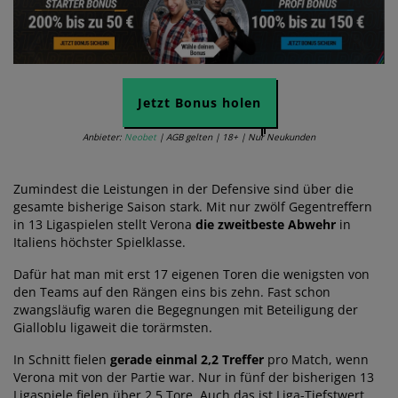
Jetzt Bonus holen
Anbieter:
Neobet
| AGB gelten | 18+ | Nur Neukunden
Zumindest die Leistungen in der Defensive sind über die
gesamte bisherige Saison stark. Mit nur zwölf Gegentreffern
in 13 Ligaspielen stellt Verona
die zweitbeste Abwehr
in
Italiens höchster Spielklasse.
Dafür hat man mit erst 17 eigenen Toren die wenigsten von
den Teams auf den Rängen eins bis zehn. Fast schon
zwangsläufig waren die Begegnungen mit Beteiligung der
Gialloblu ligaweit die torärmsten.
In Schnitt fielen
gerade einmal 2,2 Treffer
pro Match, wenn
Verona mit von der Partie war. Nur in fünf der bisherigen 13
Ligaspiele fielen über 2,5 Tore. Auch das ist Liga-Tiefstwert.