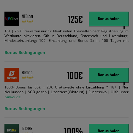
125€
NEO.bet
Bonus holen
18+ | 25 € Freiwetten nur für Neukunden. Freiwetten nach Registrierung im
Wettkonto aktivieren. Gilt in Deutschland, Österreich und Luxemburg.
Mindesteinzahlung: 10€. Einzahlung und Bonus 5x in 100 Tagen mit
Mindestquote 1,5 umsetzen. Maximaler Umsatz: Bonusbetrag pro Wette.
Bedingungen können geändert werden. AGB gelten. Lizenziert; Hilfe bei
Bonus Bedingungen
Suchtrisiken: buwei.de.
100€
Betano
Bonus holen
100% Bonus bis 80€ + 20€ Gratiswette ohne Einzahlung * 18+ | Nur
Neukunden | AGB gelten | Lizenziert (Whitelist) | Suchtrisiko | Hilfe unter
buwei.de
Bonus Bedingungen
100%
bet365
Bonus holen