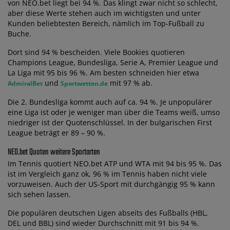
von NEO.bet liegt bei 94 %. Das klingt zwar nicht so schlecht,
aber diese Werte stehen auch im wichtigsten und unter
Kunden beliebtesten Bereich, nämlich im Top-Fußball zu
Buche.
Dort sind 94 % bescheiden. Viele Bookies quotieren
Champions League, Bundesliga, Serie A, Premier League und
La Liga mit 95 bis 96 %. Am besten schneiden hier etwa
und
mit 97 % ab.
AdmiralBet
Sportwetten.de
Die 2. Bundesliga kommt auch auf ca. 94 %. Je unpopulärer
eine Liga ist oder je weniger man über die Teams weiß, umso
niedriger ist der Quotenschlüssel. In der bulgarischen First
League beträgt er 89 – 90 %.
NEO.bet Quoten weitere Sportarten
Im Tennis quotiert NEO.bet ATP und WTA mit 94 bis 95 %. Das
ist im Vergleich ganz ok, 96 % im Tennis haben nicht viele
vorzuweisen. Auch der US-Sport mit durchgängig 95 % kann
sich sehen lassen.
Die populären deutschen Ligen abseits des Fußballs (HBL,
DEL und BBL) sind wieder Durchschnitt mit 91 bis 94 %.