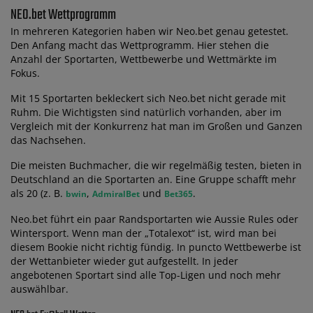
NEO.bet Wettprogramm
In mehreren Kategorien haben wir Neo.bet genau getestet.
Den Anfang macht das Wettprogramm. Hier stehen die
Anzahl der Sportarten, Wettbewerbe und Wettmärkte im
Fokus.
Mit 15 Sportarten bekleckert sich Neo.bet nicht gerade mit
Ruhm. Die Wichtigsten sind natürlich vorhanden, aber im
Vergleich mit der Konkurrenz hat man im Großen und Ganzen
das Nachsehen.
Die meisten Buchmacher, die wir regelmäßig testen, bieten in
Deutschland an die Sportarten an. Eine Gruppe schafft mehr
als 20 (z. B.
,
und
.
bwin
AdmiralBet
Bet365
Neo.bet führt ein paar Randsportarten wie Aussie Rules oder
Wintersport. Wenn man der „Totalexot“ ist, wird man bei
diesem Bookie nicht richtig fündig. In puncto Wettbewerbe ist
der Wettanbieter wieder gut aufgestellt. In jeder
angebotenen Sportart sind alle Top-Ligen und noch mehr
auswählbar.