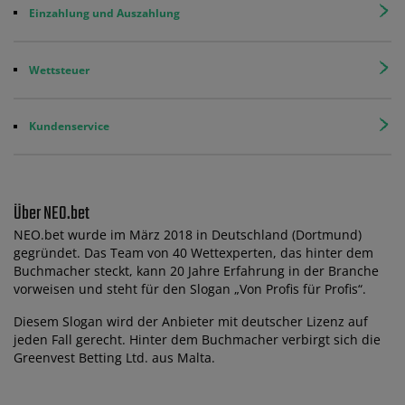
Einzahlung und Auszahlung
Wettsteuer
Kundenservice
Über NEO.bet
NEO.bet wurde im März 2018 in Deutschland (Dortmund)
gegründet. Das Team von 40 Wettexperten, das hinter dem
Buchmacher steckt, kann 20 Jahre Erfahrung in der Branche
vorweisen und steht für den Slogan „Von Profis für Profis“.
Diesem Slogan wird der Anbieter mit deutscher Lizenz auf
jeden Fall gerecht. Hinter dem Buchmacher verbirgt sich die
Greenvest Betting Ltd. aus Malta.