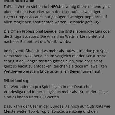
NEO.bet Fußball Wetten
Fußball Wetten stehen bei NEO.bet wenig überraschend ganz
oben auf der Liste. Hier kann der User auf alle wichtigen
Ligen Europas als auch auf genügend weniger populäre auf
allen möglichen Kontinenten wetten. Beispiele gefällig?
Die Oman Professional League, die dritte japanische Liga oder
die 2. Liga Ecuadors. Die Anzahl an Wettmärkte richtet sich
nach der Beliebtheit des Wettbewerbs.
Im Spitzenfußball sind es mehr als 100 Wettmärkte pro Spiel.
Damit steht NEO.bet auch im Vergleich mit der Konkurrenz
sehr gut da. Langzeitwetten gibt es auch, sind aber nicht
ganz so leicht zu entdecken, tauchen sie doch im jeweiligen
Wettbewerb erst am Ende unter allen Begegnungen auf.
NEO.bet Bundesliga
Die Wettoptionen pro Spiel liegen in der Deutschen
Bundesliga und in der 2. Liga bei mehr als 150. In der 3. Liga
sind es knapp unter 100 Wetten.
Dazu kann der User in der Bundesliga noch auf Outrights wie
Meisterwette, Top 4, Top 6, Torschützenkönig und den