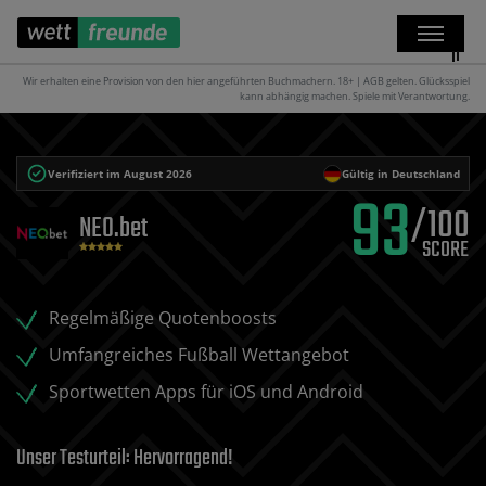
Wir erhalten eine Provision von den hier angeführten Buchmachern. 18+ | AGB gelten. Glücksspiel
kann abhängig machen. Spiele mit Verantwortung.
Verifiziert im August 2026
Gültig in Deutschland
93
/100
NEO.bet
Regelmäßige Quotenboosts
Umfangreiches Fußball Wettangebot
Sportwetten Apps für iOS und Android
Unser Testurteil: Hervorragend!