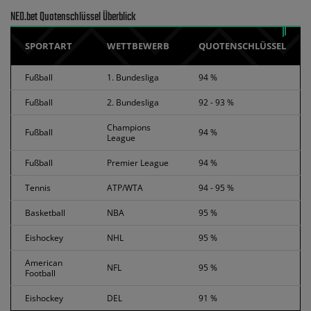
NEO.bet Quotenschlüssel Überblick
SPORTART
WETTBEWERB
QUOTENSCHLÜSSEL
Fußball
1. Bundesliga
94 %
Fußball
2. Bundesliga
92 - 93 %
Champions
Fußball
94 %
League
Fußball
Premier League
94 %
Tennis
ATP/WTA
94 - 95 %
Basketball
NBA
95 %
Eishockey
NHL
95 %
American
NFL
95 %
Football
Eishockey
DEL
91 %