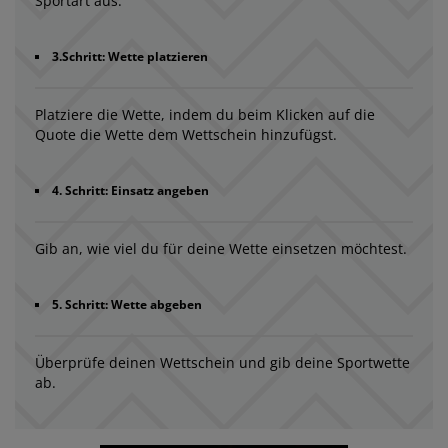
Sportart aus.
3.Schritt: Wette platzieren
Platziere die Wette, indem du beim Klicken auf die
Quote die Wette dem Wettschein hinzufügst.
4. Schritt: Einsatz angeben
Gib an, wie viel du für deine Wette einsetzen möchtest.
5. Schritt: Wette abgeben
Überprüfe deinen Wettschein und gib deine Sportwette
ab.