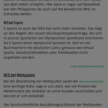
aus dem Vollen schöpfen. Hier kann er sogar auf Basketball
von den Philippinen als auch auf die kanadische WHL im
Eishockey wetten.
NEO.bet Esports
E-Sports ist auch bei NEO.bet nicht mehr vertreten. Das liegt
an den Regeln des neuen Glücksspielstaatsvertrags, die sich
in puncto Sportarten am Olympischen Sportbund orientieren.
Da E-Sports keine olympische Sportart ist, darf es von
Buchmachern mit deutscher Lizenz genauso wie Virtual
Sports, Gesellschaftswetten oder Politikwetten nicht
angeboten werden.
zum Inhaltsverzeichnis
NEO.bet Wettquoten
Bei der Beurteilung von Wettquoten spielt der
Quotenschlüssel
eine wichtige Rolle, sagt er uns doch, wie viel Prozent der
Wetteinsätze der Anbieter an seine Kunden ausschüttet und
wie viel er sich einbehält.
Der durchschnittliche Auszahlungsschlüssel der Wettquoten