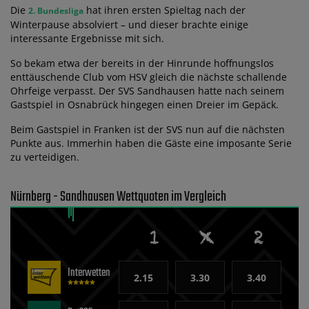
Die
hat ihren ersten Spieltag nach der
2. Bundesliga
Winterpause absolviert – und dieser brachte einige
interessante Ergebnisse mit sich.
So bekam etwa der bereits in der Hinrunde hoffnungslos
enttäuschende Club vom HSV gleich die nächste schallende
Ohrfeige verpasst. Der SVS Sandhausen hatte nach seinem
Gastspiel in Osnabrück hingegen einen Dreier im Gepäck.
Beim Gastspiel in Franken ist der SVS nun auf die nächsten
Punkte aus. Immerhin haben die Gäste eine imposante Serie
zu verteidigen.
Nürnberg - Sandhausen Wettquoten im Vergleich
Interwetten
2.15
3.30
3.40