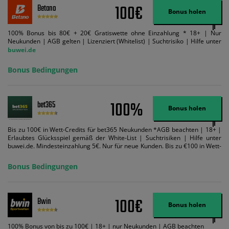
100€
Betano
Bonus holen
100% Bonus bis 80€ + 20€ Gratiswette ohne Einzahlung * 18+ | Nur
Neukunden | AGB gelten | Lizenziert (Whitelist) | Suchtrisiko | Hilfe unter
buwei.de
Bonus Bedingungen
100%
bet365
Bonus holen
Bis zu 100€ in Wett-Credits für bet365 Neukunden *AGB beachten | 18+ |
Erlaubtes Glücksspiel gemäß der White-List | Suchtrisiken | Hilfe unter
buwei.de. Mindesteinzahlung 5€. Nur für neue Kunden. Bis zu €100 in Wett-
Credits. Melden Sie sich an, zahlen Sie €5 oder mehr auf Ihr bet365-Konto
ein und wir geben Ihnen die entsprechende qualifizierende Einzahlung in
Bonus Bedingungen
Wett-Credits, wenn Sie qualifizierende Wetten im gleichen Wert platzieren
und diese abgerechnet werden. Mindestquoten, Wett- und
Zahlungsmethoden-Ausnahmen gelten. Gewinne schließen den Einsatz von
Wett-Credits aus. Es gelten die AGB, Zeitlimits und Ausnahmen. Der Bonus-
100€
Bwin
Code VIPANGEBOT kann während der Anmeldung benutzt werden, jedoch
Bonus holen
ändert dies den Angebotsbetrag in keinster Weise.
100% Bonus von bis zu 100€ | 18+ | nur Neukunden | AGB beachten