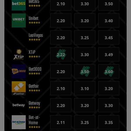
Bet365
2.10
3.30
3.50
Unibet
2.20
3.20
3.40
LeoVegas
2.20
3.25
3.45
XTiP
2.22
3.30
3.49
Bet3000
2.20
3.50
3.60
Betfair
2.10
3.10
3.20
Betway
2.20
3.20
3.30
Bet-at-
Home
2.11
3.25
3.35