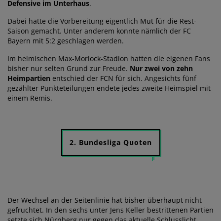
Defensive im Unterhaus
.
Dabei hatte die Vorbereitung eigentlich Mut für die Rest-
Saison gemacht. Unter anderem konnte nämlich der FC
Bayern mit 5:2 geschlagen werden.
Im heimischen Max-Morlock-Stadion hatten die eigenen Fans
bisher nur selten Grund zur Freude.
Nur zwei von zehn
Heimpartien
entschied der FCN für sich. Angesichts fünf
gezählter Punkteteilungen endete jedes zweite Heimspiel mit
einem Remis.
2. Bundesliga Quoten
Der Wechsel an der Seitenlinie hat bisher überhaupt nicht
gefruchtet. In den sechs unter Jens Keller bestrittenen Partien
setzte sich Nürnberg nur gegen das aktuelle Schlusslicht