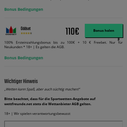
Bonus Bedingungen
110€
Oddset
Bonus holen
100% Ersteinzahlungsbonus bis zu 100€ + 10 € Freebet. Nur für
Neukunden * 18+ | Es gelten die AGB.
Bonus Bedingungen
Wichtiger Hinweis
„Wetten kann Spaß, aber auch süchtig machen!“
Bitte beachtet, dass für die Sportwetten-Angebote auf
wettfreunde.net stets die Wettanbieter AGB gelten.
18+ | Wir spielen verantwortungsbewusst