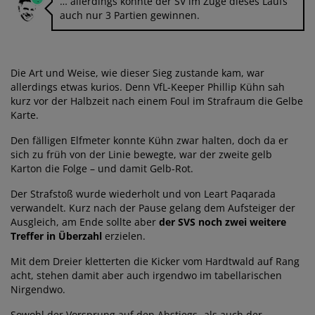
… allerdings konnte der SV im Zuge dieses Laufs
auch nur 3 Partien gewinnen.
Die Art und Weise, wie dieser Sieg zustande kam, war
allerdings etwas kurios. Denn VfL-Keeper Phillip Kühn sah
kurz vor der Halbzeit nach einem Foul im Strafraum die Gelbe
Karte.
Den fälligen Elfmeter konnte Kühn zwar halten, doch da er
sich zu früh von der Linie bewegte, war der zweite gelb
Karton die Folge – und damit Gelb-Rot.
Der Strafstoß wurde wiederholt und von Leart Paqarada
verwandelt. Kurz nach der Pause gelang dem Aufsteiger der
Ausgleich, am Ende sollte aber
der SVS noch zwei weitere
Treffer in Überzahl
erzielen.
Mit dem Dreier kletterten die Kicker vom Hardtwald auf Rang
acht, stehen damit aber auch irgendwo im tabellarischen
Nirgendwo.
Sowohl der Vorsprung auf den Abstiegs- als auch der