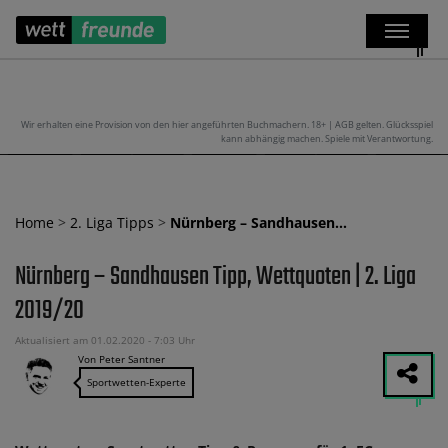
Wir erhalten eine Provision von den hier angeführten Buchmachern. 18+ | AGB gelten. Glücksspiel
kann abhängig machen. Spiele mit Verantwortung.
Home
>
2. Liga Tipps
>
Nürnberg – Sandhausen…
Nürnberg – Sandhausen Tipp, Wettquoten | 2. Liga
2019/20
Aktualisiert am 01.02.2020 - 7:03 Uhr
Von Peter Santner
Sportwetten-Experte