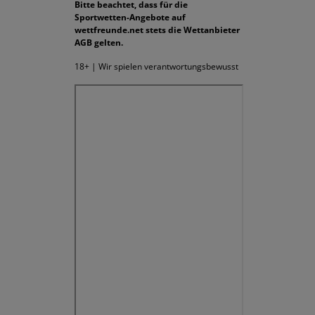
Bitte beachtet, dass für die
Sportwetten-Angebote auf
wettfreunde.net stets die Wettanbieter
AGB gelten.
18+ | Wir spielen verantwortungsbewusst