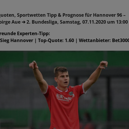
WhatsApp
Sportwetten Tipps
uoten, Sportwetten Tipp & Prognose für Hannover 96 –
birge Aue ➔ 2. Bundesliga, Samstag, 07.11.2020 um 13:00
reunde Experten-Tipp:
 Sieg Hannover | Top-Quote: 1.60 | Wettanbieter: Bet300