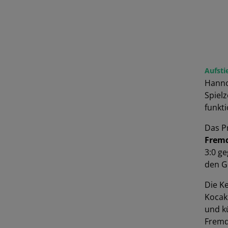
Aufsti
Hanno
Spielz
funkti
Das P
Frem
3:0 ge
den G
Die K
Kocak
und kü
Fremd