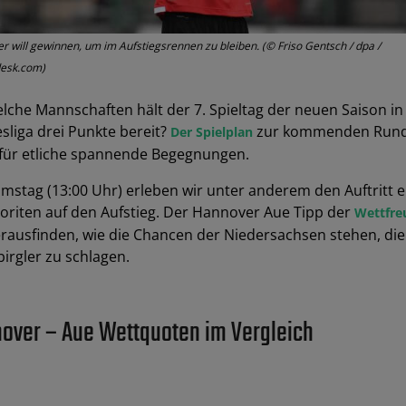
 will gewinnen, um im Aufstiegsrennen zu bleiben. (© Friso Gentsch / dpa /
desk.com)
lche Mannschaften hält der 7. Spieltag der neuen Saison in 
sliga drei Punkte bereit?
zur kommenden Run
Der Spielplan
 für etliche spannende Begegnungen.
mstag (13:00 Uhr) erleben wir unter anderem den Auftritt e
voriten auf den Aufstieg. Der Hannover Aue Tipp der
Wettfre
herausfinden, wie die Chancen der Niedersachsen stehen, die
irgler zu schlagen.
over – Aue Wettquoten im Vergleich