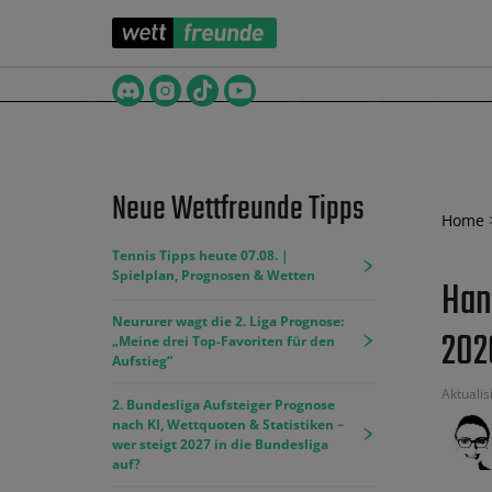
Fussball Tipps
Fussball Quoten
And
And
Bundesliga Tipps & Prognosen
Bundesliga Quoten
Sportwetten Apps im Test
Gratiswetten & Freebets
Baske
Wimb
Tipps
2. Liga Tipps – Experten-
Deutscher Meister
Deutsche Wettanbieter
Quotenboosts heute
Tour 
Prognosen zur 2. Bundesliga
Tenni
Neue Wettfreunde Tipps
Home
Bundesliga Absteiger
Wettanbieter mit PayPal
Bet365 Angebotscode
Forme
Champions League Tipps
Darts
Tennis Tipps heute 07.08. |
Spielplan, Prognosen & Wetten
Han
Bundesliga Torschützenkönig
Wettanbieter ohne Steuer
Betano Promo Code
Moto
Europa League Tipps
Handb
Neururer wagt die 2. Liga Prognose:
202
„Meine drei Top-Favoriten für den
2. Bundesliga Quoten
Fußball Wettanbieter
Bet at home Quotenboost
Supe
Aufstieg“
Conference League Tipps
Eisho
Aktualis
2. Bundesliga Aufsteiger Prognose
2. Bundesliga Meister
Darts Wettanbieter
Bwin Bonus Code
nach KI, Wettquoten & Statistiken –
Fussball International Tipps
NFL T
wer steigt 2027 in die Bundesliga
auf?
Expe
3. Liga Quoten
Neue Wettanbieter 2026
Interwetten Bonus Code