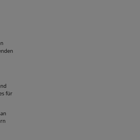
nn
henden
und
es für
nan
orn