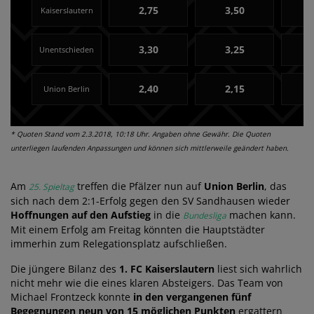
2,75
3,50
Kaiserslautern
3,30
3,25
Unentschieden
2,40
2,15
Union Berlin
* Quoten Stand vom 2.3.2018, 10:18 Uhr. Angaben ohne Gewähr. Die Quoten
unterliegen laufenden Anpassungen und können sich mittlerweile geändert haben.
Am
treffen die Pfälzer nun auf
Union Berlin
, das
25. Spieltag
sich nach dem 2:1-Erfolg gegen den SV Sandhausen wieder
Hoffnungen auf den Aufstieg
in die
machen kann.
Bundesliga
Mit einem Erfolg am Freitag könnten die Hauptstädter
immerhin zum Relegationsplatz aufschließen.
Die jüngere Bilanz des
1. FC Kaiserslautern
liest sich wahrlich
nicht mehr wie die eines klaren Absteigers. Das Team von
Michael Frontzeck konnte
in den vergangenen fünf
Begegnungen neun von 15 möglichen Punkten
ergattern