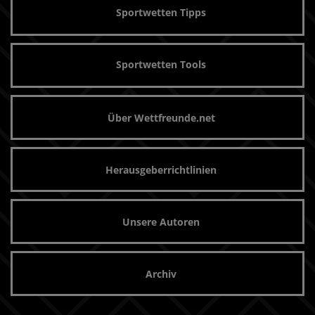
Sportwetten Tipps
Sportwetten Tools
Über Wettfreunde.net
Herausgeberrichtlinien
Unsere Autoren
Archiv