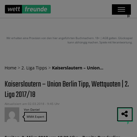
Wir erhalten eine Provision von den hier angeführten Buchmachern. 18+ | AGB gelten. Glücksspiel
kann abhängig machen. Spiele mit Verantwortung.
Home
>
2. Liga Tipps
>
Kaiserslautern – Union…
Kaiserslautern – Union Berlin Tipp, Wettquoten | 2.
Liga 2017/18
Aktualisiert am 02.03.2018 - 9:45 Uhr
Von Daniel
MMA Expert