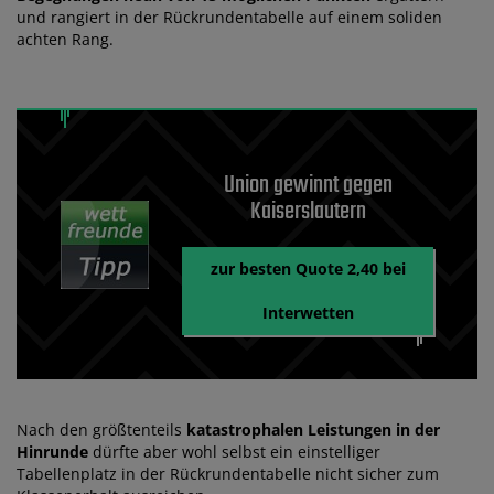
und rangiert in der Rückrundentabelle auf einem soliden
achten Rang.
Union gewinnt gegen
Kaiserslautern
zur besten Quote 2,40 bei
Interwetten
Nach den größtenteils
katastrophalen Leistungen in der
Hinrunde
dürfte aber wohl selbst ein einstelliger
Tabellenplatz in der Rückrundentabelle nicht sicher zum