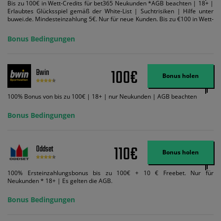
Bis zu 100€ in Wett-Credits für bet365 Neukunden *AGB beachten | 18+ |
Erlaubtes Glücksspiel gemäß der White-List | Suchtrisiken | Hilfe unter
buwei.de. Mindesteinzahlung 5€. Nur für neue Kunden. Bis zu €100 in Wett-
Credits. Melden Sie sich an, zahlen Sie €5 oder mehr auf Ihr bet365-Konto
ein und wir geben Ihnen die entsprechende qualifizierende Einzahlung in
Bonus Bedingungen
Wett-Credits, wenn Sie qualifizierende Wetten im gleichen Wert platzieren
und diese abgerechnet werden. Mindestquoten, Wett- und
Zahlungsmethoden-Ausnahmen gelten. Gewinne schließen den Einsatz von
Wett-Credits aus. Es gelten die AGB, Zeitlimits und Ausnahmen. Der Bonus-
100€
Bwin
Code VIPANGEBOT kann während der Anmeldung benutzt werden, jedoch
Bonus holen
ändert dies den Angebotsbetrag in keinster Weise.
100% Bonus von bis zu 100€ | 18+ | nur Neukunden | AGB beachten
Bonus Bedingungen
110€
Oddset
Bonus holen
100% Ersteinzahlungsbonus bis zu 100€ + 10 € Freebet. Nur für
Neukunden * 18+ | Es gelten die AGB.
Bonus Bedingungen