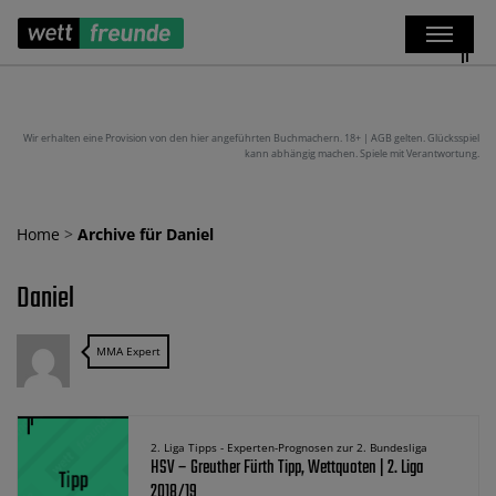
Wir erhalten eine Provision von den hier angeführten Buchmachern. 18+ | AGB gelten. Glücksspiel
kann abhängig machen. Spiele mit Verantwortung.
Home
>
Archive für Daniel
Daniel
MMA Expert
2. Liga Tipps - Experten-Prognosen zur 2. Bundesliga
HSV – Greuther Fürth Tipp, Wettquoten | 2. Liga
2018/19