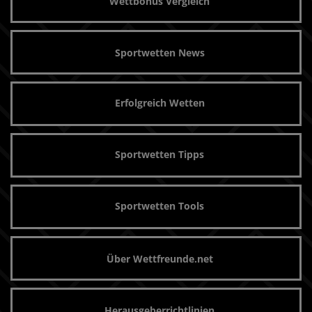
Wettbonus Vergleich
Sportwetten News
Erfolgreich Wetten
Sportwetten Tipps
Sportwetten Tools
Über Wettfreunde.net
Herausgeberrichtlinien