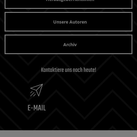
Unsere Autoren
Archiv
Kontaktiere uns noch heute!
E-MAIL