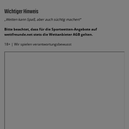
Wichtiger Hinweis
„Wetten kann Spaß, aber auch süchtig machen!“
Bitte beachtet, dass für die Sportwetten-Angebote auf
wettfreunde.net stets die Wettanbieter AGB gelten.
18+ | Wir spielen verantwortungsbewusst