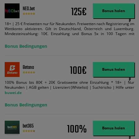
125€
NEO.bet
Bonus holen
18+ | 25 € Freiwetten nur für Neukunden. Freiwetten nach Registrierung im
Wettkonto aktivieren. Gilt in Deutschland, Österreich und Luxemburg.
Mindesteinzahlung: 10€. Einzahlung und Bonus 5x in 100 Tagen mit
Mindestquote 1,5 umsetzen. Maximaler Umsatz: Bonusbetrag pro Wette.
Bedingungen können geändert werden. AGB gelten. Lizenziert; Hilfe bei
Bonus Bedingungen
Suchtrisiken: buwei.de.
100€
Betano
Bonus holen
100% Bonus bis 80€ + 20€ Gratiswette ohne Einzahlung * 18+ | Nur
Neukunden | AGB gelten | Lizenziert (Whitelist) | Suchtrisiko | Hilfe unter
buwei.de
Bonus Bedingungen
100%
bet365
Bonus holen