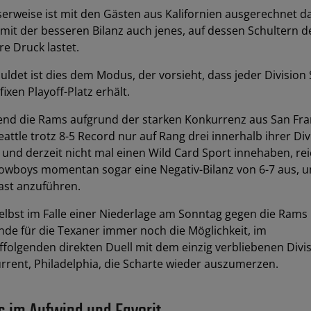
serweise ist mit den Gästen aus Kalifornien ausgerechnet d
mit der besseren Bilanz auch jenes, auf dessen Schultern d
e Druck lastet.
ldet ist dies dem Modus, der vorsieht, dass jeder Division 
fixen Playoff-Platz erhält.
nd die Rams aufgrund der starken Konkurrenz aus San Fra
attle trotz 8-5 Record nur auf Rang drei innerhalb ihrer Div
 und derzeit nicht mal einen Wild Card Sport innehaben, rei
owboys momentan sogar eine Negativ-Bilanz von 6-7 aus, u
ast anzuführen.
elbst im Falle einer Niederlage am Sonntag gegen die Rams
nde für die Texaner immer noch die Möglichkeit, im
ffolgenden direkten Duell mit dem einzig verbliebenen Divis
rrent, Philadelphia, die Scharte wieder auszumerzen.