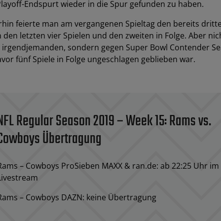
layoff-Endspurt wieder in die Spur gefunden zu haben.
hin feierte man am vergangenen Spieltag den bereits dritt
n den letzten vier Spielen und den zweiten in Folge. Aber nic
 irgendjemanden, sondern gegen Super Bowl Contender Sea
vor fünf Spiele in Folge ungeschlagen geblieben war.
NFL Regular Season 2019 – Week 15: Rams vs.
Cowboys Übertragung
Rams – Cowboys ProSieben MAXX & ran.de: ab 22:25 Uhr im
Livestream
Rams – Cowboys DAZN: keine Übertragung