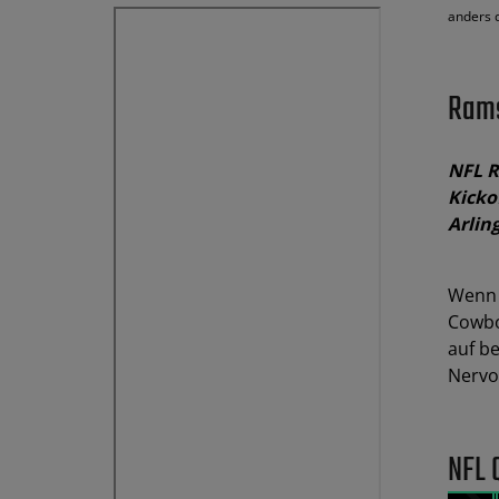
anders 
Rams
NFL R
Kicko
Arlin
Wenn 
Cowbo
auf b
Nervo
NFL 