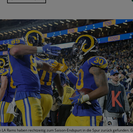
WhatsApp
 LA Rams haben rechtzeitig zum Saison-Endspurt in die Spur zurück gefunden. 