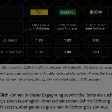
+
110 € Bonus
+
Wettbonus
+
100 € Bonus
zum Anbieter
zum Anbieter
zum Anbieter
LA Rams
1.80
1.83
1.80
DAL Cowboys
1.95
2.00
2.01
n Stand vom 14.12.2019, 14:00 Uhr. Angaben ohne Gewähr. Die Quoten unterlie
en Anpassungen und können sich mittlerweile geändert haben. Hinweis: Die Bo
 sich nach dem Einzahlungsbetrag. 18+ | Nur Neukunden | AGB beachten!
eßlich können in dieser Begegnung sowohl die Rams als auch
ys einen (womöglich vorentscheidenden) Schritt Richtung
fs setzen, aber genauso gut einen in Richtung Saison-Aus.