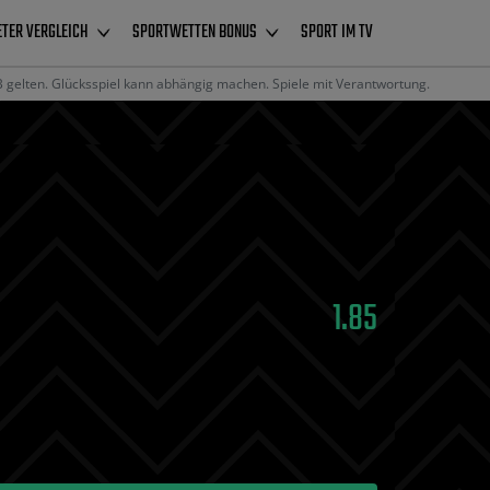
TER VERGLEICH
SPORTWETTEN BONUS
SPORT IM TV
 gelten. Glücksspiel kann abhängig machen. Spiele mit Verantwortung.
ndneue Tipps !
 Sportwetten Events
2. Liga Tipps - Experten-Prognosen
General
Sportwetten News
Uncategorized
Sportwetten News
General
WM Wetten & Weltmeister Quoten –
Aktualisiert Juli 19
Sportwetten News
General
Mit Top Quoten Boosts & Bonus ohne
Super Bowl Wettquoten & NFL Wetten:
zur 2. Bundesliga
Aktualisiert Aug. 7
Aktualisiert Juli 27
2. Liga Tipps - Experten-Prognosen
1. FC Köln – Real Sociedad Testspiel live:
Champions League Quoten | Wettquoten
wer gewinnt die WM 2026?
Aktualisiert Aug. 6
Aktualisiert Aug. 5
Neururer wagt die 2. Liga Prognose:
Bundesliga Meister Quoten & Wetten
Wolfsburg – Kaiserslautern Tipp, KI-
Einzahlung auf den Start der 2. Liga
Wer gewinnt den Super Bowl 2027?
Aktualisiert Aug. 7
Aktualisiert Aug. 7
Aktualisiert Aug. 7
Übertragung im TV, Stream & Uhrzeit
CL Sieger 2027 & beste Wetten
zur 2. Bundesliga
„Meine drei Top-Favoriten für den
2027 – Wer wird deutscher Meister?
Prognose & Quoten | 08.08.2026
tippen
2. Liga Prognosen – Meine Experten-
Aufstieg“
Aktualisiert Aug. 7
Tipps zum 1. Spieltag
1.85