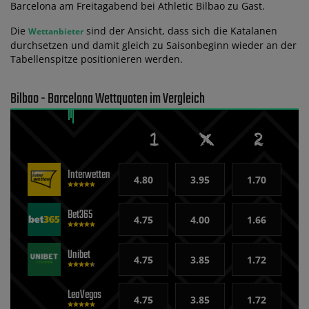
Barcelona am Freitagabend bei Athletic Bilbao zu Gast.
Die
sind der Ansicht, dass sich die Katalanen
Wettanbieter
durchsetzen und damit gleich zu Saisonbeginn wieder an der
Tabellenspitze positionieren werden.
Bilbao - Barcelona Wettquoten im Vergleich
Interwetten
4.80
3.95
1.70
Bet365
4.75
4.00
1.66
Unibet
4.75
3.85
1.72
LeoVegas
4.75
3.85
1.72