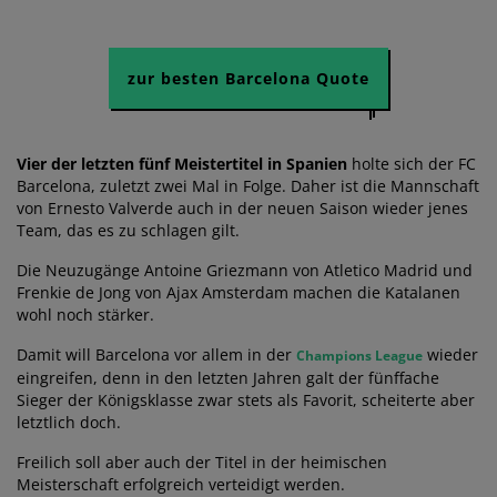
zur besten Barcelona Quote
Vier der letzten fünf Meistertitel in Spanien
holte sich der FC
Barcelona, zuletzt zwei Mal in Folge. Daher ist die Mannschaft
von Ernesto Valverde auch in der neuen Saison wieder jenes
Team, das es zu schlagen gilt.
Die Neuzugänge Antoine Griezmann von Atletico Madrid und
Frenkie de Jong von Ajax Amsterdam machen die Katalanen
wohl noch stärker.
Damit will Barcelona vor allem in der
wieder
Champions League
eingreifen, denn in den letzten Jahren galt der fünffache
Sieger der Königsklasse zwar stets als Favorit, scheiterte aber
letztlich doch.
Freilich soll aber auch der Titel in der heimischen
Meisterschaft erfolgreich verteidigt werden.