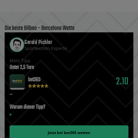
Die beste Bilbao – Barcelona Wette
Gerald Pichler
Sportwetten-Experte
Mein Tipp
Unter 2‚5 Tore
2.10
bet365
Warum dieser Tipp?
Jetzt bei
bet365
wetten