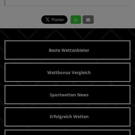
Beste Wettanbieter
Wettbonus Vergleich
Sportwetten News
Erfolgreich Wetten