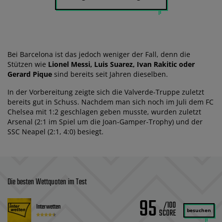
Bei Barcelona ist das jedoch weniger der Fall, denn die
Stützen wie
Lionel Messi, Luis Suarez, Ivan Rakitic oder
Gerard Pique
sind bereits seit Jahren dieselben.
In der Vorbereitung zeigte sich die Valverde-Truppe zuletzt
bereits gut in Schuss. Nachdem man sich noch im Juli dem FC
Chelsea mit 1:2 geschlagen geben musste, wurden zuletzt
Arsenal (2:1 im Spiel um die Joan-Gamper-Trophy) und der
SSC Neapel (2:1, 4:0) besiegt.
Die besten Wettquoten im Test
95
/100
Interwetten
besuchen