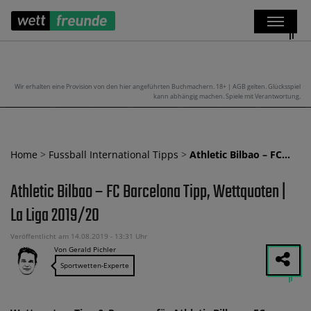
Wir erhalten eine Provision von den hier angeführten Buchmachern. 18+ | AGB gelten. Glücksspiel
kann abhängig machen. Spiele mit Verantwortung.
Home
>
Fussball International Tipps
>
Athletic Bilbao – FC…
Athletic Bilbao – FC Barcelona Tipp, Wettquoten |
La Liga 2019/20
Veröffentlicht am 14.08.2019 - 13:31 Uhr
Von Gerald Pichler
Sportwetten-Experte