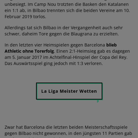
unbesiegt. Im Camp Nou trotzten die Basken den Katalanen
ein 1:1 ab, in Bilbao trennten sich die beiden Vereine am 10.
Februar 2019 torlos.
Allerdings tat sich Bilbao in der Vergangenheit auch sehr
schwer, daheim Tore gegen die Blaugrana zu erzielten.
In den letzten vier Heimspielen gegen Barcelona
blieb
Athletic ohne Torerfolg
. Einen 2:1-Heimsieg gab es dagegen
am 5. Januar 2017 im Achtelfinal-Hinspiel der Copa del Rey.
Das Auswärtsspiel ging jedoch mit 1:3 verloren.
La Liga Meister Wetten
Zwar hat Barcelona die letzten beiden Meisterschaftsspiele
gegen Bilbao nicht gewonnen, in den jüngsten 11 Partien gab