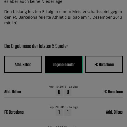
es aber auch keine Niederlage.
Den bislang letzten Erfolg in einem Meisterschaftsspiel gegen
den FC Barcelona feierte Athletic Bilbao am 1. Dezember 2013
mit 1:0.
Die Ergebnisse der letzten 5 Spiele:
Athl. Bilbao
Gegeneinander
FC Barcelona
Feb. 10 2019 - La Liga
0
0
Athl. Bilbao
FC Barcelona
Sep. 20 2018 - La Liga
1
1
FC Barcelona
Athl. Bilbao