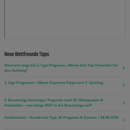
Neue Wettfreunde Tipps
Neururer wagt die 2. Liga Prognose: „Meine drei Top-Favoriten für
den Aufstieg“
2. Liga Prognosen – Meine Experten-Tipps zum 1. Spieltag
2. Bundesliga Aufsteiger Prognose nach KI, Wettquoten &
Statistiken – wer steigt 2027 in die Bundesliga auf?
Heidenheim – Osnabrück Tipp, KI-Prognose & Quoten | 08.08.2026