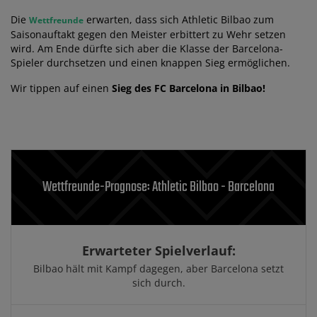
Die
erwarten, dass sich Athletic Bilbao zum
Wettfreunde
Saisonauftakt gegen den Meister erbittert zu Wehr setzen
wird. Am Ende dürfte sich aber die Klasse der Barcelona-
Spieler durchsetzen und einen knappen Sieg ermöglichen.
Wir tippen auf einen
Sieg des FC Barcelona in Bilbao!
Wettfreunde-Prognose: Athletic Bilbao - Barcelona
Erwarteter Spielverlauf:
Bilbao hält mit Kampf dagegen, aber Barcelona setzt
sich durch.