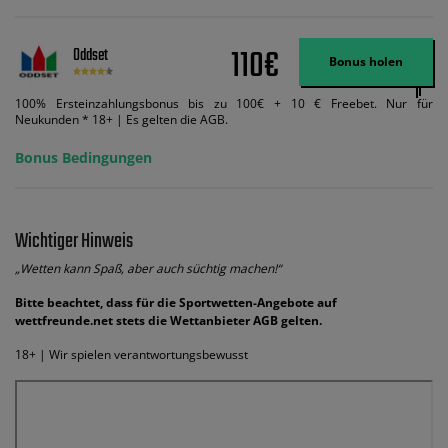
110€
Oddset
Bonus holen
100% Ersteinzahlungsbonus bis zu 100€ + 10 € Freebet. Nur für
Neukunden * 18+ | Es gelten die AGB.
Bonus Bedingungen
Wichtiger Hinweis
„Wetten kann Spaß, aber auch süchtig machen!“
Bitte beachtet, dass für die Sportwetten-Angebote auf
wettfreunde.net stets die Wettanbieter AGB gelten.
18+ | Wir spielen verantwortungsbewusst