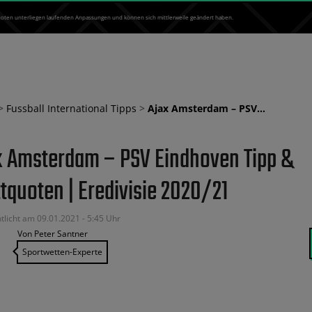
ten unterliegen laufenden Anpassungen und können sich mittlerweile geändert haben.
Sportwetten Tipps
>
Fussball International Tipps
>
Ajax Amsterdam – PSV…
x Amsterdam – PSV Eindhoven Tipp &
tquoten | Eredivisie 2020/21
tlicht am 09.01.2021 - 5:45 Uhr
Von Peter Santner
Sportwetten-Experte
WhatsApp