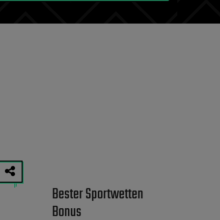
Bester Sportwetten
Email
Bonus