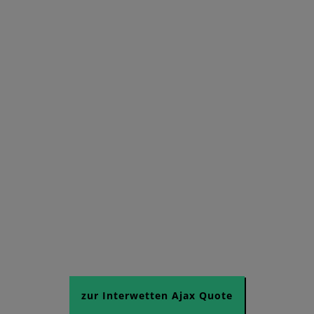
zur Interwetten Ajax Quote