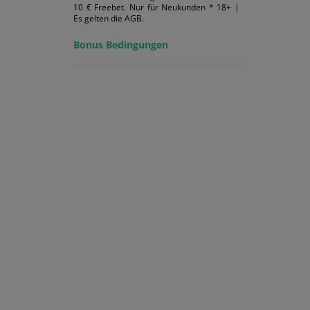
10 € Freebet. Nur für Neukunden * 18+ |
Es gelten die AGB.
Bonus Bedingungen