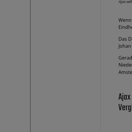
Ajax wil
Wenn 
Eindho
Das D
Johan 
Gerad
Niede
Amste
Ajax
Verg