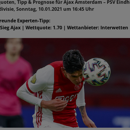
uoten, Tipp & Prognose für Ajax Amsterdam – PSV Eind
divisie, Sonntag, 10.01.2021 um 16:45 Uhr
reunde Experten-Tipp:
 Sieg Ajax | Wettquote: 1.70 | Wettanbieter: Interwetten