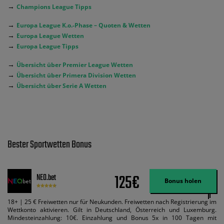
→
Champions League Tipps
→
Europa League K.o.-Phase – Quoten & Wetten
→
Europa League Wetten
→
Europa League Tipps
→
Übersicht über Premier League Wetten
→
Übersicht über Primera Division Wetten
→
Übersicht über Serie A Wetten
Bester Sportwetten Bonus
125€
NEO.bet
Bonus holen
18+ | 25 € Freiwetten nur für Neukunden. Freiwetten nach Registrierung im
Wettkonto aktivieren. Gilt in Deutschland, Österreich und Luxemburg.
Mindesteinzahlung: 10€. Einzahlung und Bonus 5x in 100 Tagen mit