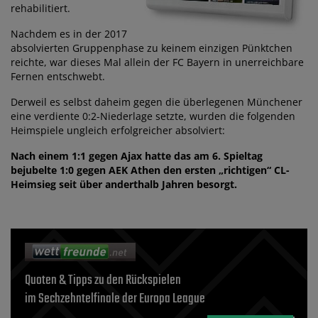
rehabilitiert.
Nachdem es in der 2017
absolvierten Gruppenphase zu keinem einzigen Pünktchen
reichte, war dieses Mal allein der FC Bayern in unerreichbare
Fernen entschwebt.
Derweil es selbst daheim gegen die überlegenen Münchener
eine verdiente 0:2-Niederlage setzte, wurden die folgenden
Heimspiele ungleich erfolgreicher absolviert:
Nach einem 1:1 gegen Ajax hatte das am 6. Spieltag
bejubelte 1:0 gegen AEK Athen den ersten „richtigen“ CL-
Heimsieg seit über anderthalb Jahren besorgt.
Quoten & Tipps zu den Rückspielen
im Sechzehntelfinale der Europa League