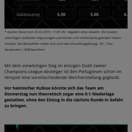
Galatasaray
5,00
5,00
4,80
* Quoten Stand vom 20.02.2019, 11:45 Uhr. Angaben ohne Gewähr. Die Quoten
unterliegen laufenden Anpassungen und können sich mittlerweile geändert haben.
Hinweis: Die Bonushöhe richtet sich nach dem Einzahlungsbetrag. 18+ | Nur
Neukunden | AGB beachten!
Mit dem vorwöchigen Sieg im einzigen Duell zweier
Champions-League-Absteiger ist den Portugiesen schon im
Hinspiel eine vorentscheidende Weichenstellung geglückt.
Vor heimischer Kulisse könnte sich das Team am
Donnerstag nun theoretisch sogar eine 0:1-Niederlage
gestatten, ohne den Einzug in die nächste Runde in Gefahr
zu bringen.