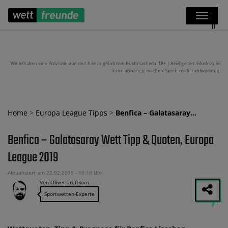
Wir erhalten eine Provision von den hier angeführten Buchmachern. 18+ | AGB gelten. Glücksspiel
kann abhängig machen. Spiele mit Verantwortung.
Home
>
Europa League Tipps
>
Benfica – Galatasaray…
Benfica – Galatasaray Wett Tipp & Quoten, Europa
League 2019
Aktualisiert am 22.02.2019 - 10:18 Uhr
Von Oliver Treffkorn
Sportwetten-Experte