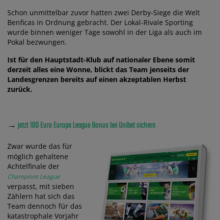
Schon unmittelbar zuvor hatten zwei Derby-Siege die Welt
Benficas in Ordnung gebracht. Der Lokal-Rivale Sporting
wurde binnen weniger Tage sowohl in der Liga als auch im
Pokal bezwungen.
Ist für den Hauptstadt-Klub auf nationaler Ebene somit
derzeit alles eine Wonne, blickt das Team jenseits der
Landesgrenzen bereits auf einen akzeptablen Herbst
zurück.
→
jetzt 100 Euro Europa League Bonus bei Unibet sichern
Zwar wurde das für
möglich gehaltene
Achtelfinale der
Champions League
verpasst, mit sieben
Zählern hat sich das
Team dennoch für das
katastrophale Vorjahr