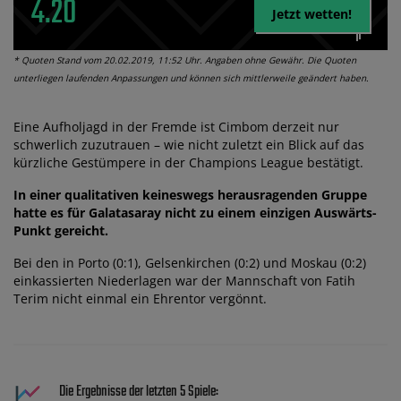
4.20
Jetzt wetten!
* Quoten Stand vom 20.02.2019, 11:52 Uhr. Angaben ohne Gewähr. Die Quoten
unterliegen laufenden Anpassungen und können sich mittlerweile geändert haben.
Eine Aufholjagd in der Fremde ist Cimbom derzeit nur
schwerlich zuzutrauen – wie nicht zuletzt ein Blick auf das
kürzliche Gestümpere in der Champions League bestätigt.
In einer qualitativen keineswegs herausragenden Gruppe
hatte es für Galatasaray nicht zu einem einzigen Auswärts-
Punkt gereicht.
Bei den in Porto (0:1), Gelsenkirchen (0:2) und Moskau (0:2)
einkassierten Niederlagen war der Mannschaft von Fatih
Terim nicht einmal ein Ehrentor vergönnt.
Die Ergebnisse der letzten 5 Spiele: