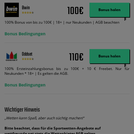
Wett-Credits aus. Es gelten die AGB, Zeitlimits und Ausnahmen. Der Bonus-
100€
Bwin
Code VIPANGEBOT kann während der Anmeldung benutzt werden, jedoch
Bonus holen
ändert dies den Angebotsbetrag in keinster Weise.
100% Bonus von bis zu 100€ | 18+ | nur Neukunden | AGB beachten
Bonus Bedingungen
110€
Oddset
Bonus holen
100% Ersteinzahlungsbonus bis zu 100€ + 10 € Freebet. Nur für
Neukunden * 18+ | Es gelten die AGB.
Bonus Bedingungen
Wichtiger Hinweis
„Wetten kann Spaß, aber auch süchtig machen!“
Bitte beachtet, dass für die Sportwetten-Angebote auf
wettfreunde.net stets die Wettanbieter AGB gelten.