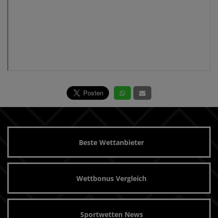
Beste Wettanbieter
Wettbonus Vergleich
Sportwetten News