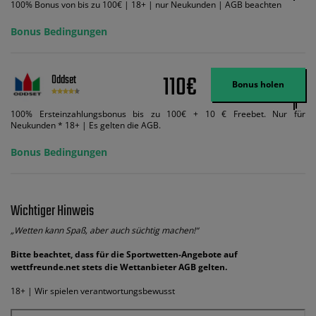
100% Bonus von bis zu 100€ | 18+ | nur Neukunden | AGB beachten
Bonus Bedingungen
110€
Oddset
Bonus holen
100% Ersteinzahlungsbonus bis zu 100€ + 10 € Freebet. Nur für
Neukunden * 18+ | Es gelten die AGB.
Bonus Bedingungen
Wichtiger Hinweis
„Wetten kann Spaß, aber auch süchtig machen!“
Bitte beachtet, dass für die Sportwetten-Angebote auf
wettfreunde.net stets die Wettanbieter AGB gelten.
18+ | Wir spielen verantwortungsbewusst