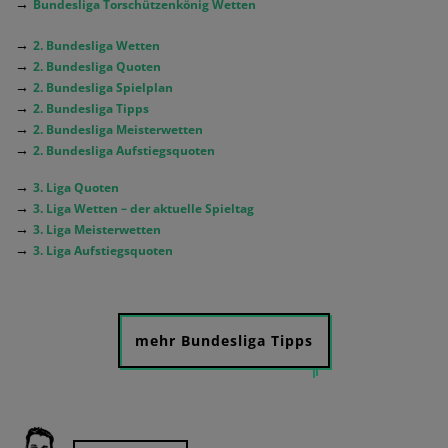
→
Bundesliga Torschützenkönig Wetten
→
2. Bundesliga Wetten
→
2. Bundesliga Quoten
→
2. Bundesliga Spielplan
→
2. Bundesliga Tipps
→
2. Bundesliga Meisterwetten
→
2. Bundesliga Aufstiegsquoten
→
3. Liga Quoten
→
3. Liga Wetten – der aktuelle Spieltag
→
3. Liga Meisterwetten
→
3. Liga Aufstiegsquoten
mehr Bundesliga Tipps