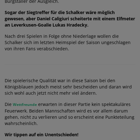
Burgstaller der Ausgleich.
Sogar der Siegtreffer für die Schalker wäre möglich
gewesen, aber Daniel Caligiuri scheiterte mit einem Elfmeter
an Leverkusen-Goalie Lukas Hradecky.
Nach drei Spielen in Folge ohne Niederlage wollen die
Schalker sich im letzten Heimspiel der Saison ungeschlagen
von ihren Fans verabschieden.
Die spielerische Qualität war in diese Saison bei den
Königsblauen jedoch meist sehr bescheiden und daran wird
sich wohl auch jetzt nicht mehr viel ändern.
Die
erwarten in dieser Partie kein spektakuläres
Wettfreunde
Feuerwerk. Beiden Mannschaften wird es vor allem darum
gehen, nicht zu verlieren und so erscheint eine Punkteteilung
wahrscheinlich.
Wir tippen auf ein Unentschieden!