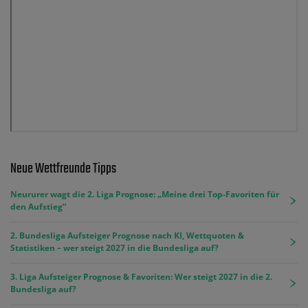
Neue Wettfreunde Tipps
Neururer wagt die 2. Liga Prognose: „Meine drei Top-Favoriten für
den Aufstieg“
2. Bundesliga Aufsteiger Prognose nach KI, Wettquoten &
Statistiken – wer steigt 2027 in die Bundesliga auf?
3. Liga Aufsteiger Prognose & Favoriten: Wer steigt 2027 in die 2.
Bundesliga auf?