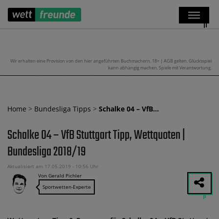
Wir erhalten eine Provision von den hier angeführten Buchmachern. 18+ | AGB gelten. Glücksspiel
kann abhängig machen. Spiele mit Verantwortung.
Home
>
Bundesliga Tipps
>
Schalke 04 – VfB…
Schalke 04 – VfB Stuttgart Tipp, Wettquoten |
Bundesliga 2018/19
Aktualisiert am 17.05.2019 - 10:56 Uhr
Von Gerald Pichler
Sportwetten-Experte