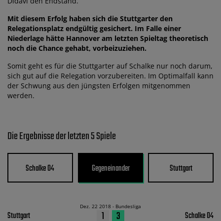
Didavi den Endstand.
Mit diesem Erfolg haben sich die Stuttgarter den
Relegationsplatz endgültig gesichert. Im Falle einer
Niederlage hätte Hannover am letzten Spieltag theoretisch
noch die Chance gehabt, vorbeizuziehen.
Somit geht es für die Stuttgarter auf Schalke nur noch darum,
sich gut auf die Relegation vorzubereiten. Im Optimalfall kann
der Schwung aus den jüngsten Erfolgen mitgenommen
werden.
Die Ergebnisse der letzten 5 Spiele
Schalke 04
Gegeneinander
Stuttgart
Dez. 22 2018 - Bundesliga
1
3
Stuttgart
Schalke 04