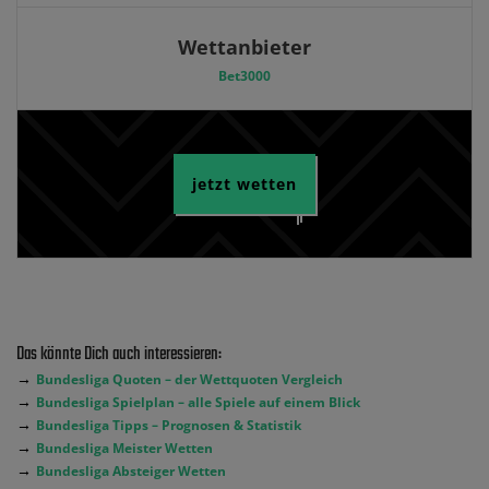
Wettanbieter
Bet3000
jetzt wetten
Das könnte Dich auch interessieren:
→
Bundesliga Quoten – der Wettquoten Vergleich
→
Bundesliga Spielplan – alle Spiele auf einem Blick
→
Bundesliga Tipps – Prognosen & Statistik
→
Bundesliga Meister Wetten
→
Bundesliga Absteiger Wetten