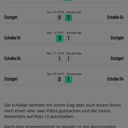
Jan. 27 2018 - Bundesliga
0
2
Stuttgart
Schalke 04
Sep. 10 2017 - Bundesliga
3
1
Schalke 04
Stuttgart
Feb. 21 2016 - Bundesliga
1
1
Schalke 04
Stuttgart
Sep. 20 2015 - Bundesliga
0
1
Stuttgart
Schalke 04
Die Schalker könnten mit einem Sieg oder auch einem Remis
noch einen oder zwei Plätze gutmachen und die Saison
bestenfalls auf Platz 13 abschließen.
Nach dem Vizemeistertitel im Vorjahr ist das Abschneiden