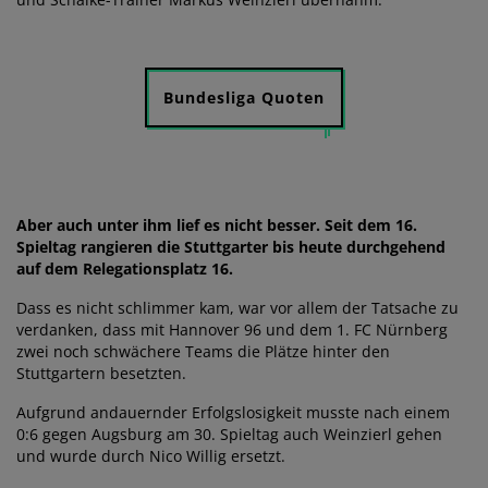
Bundesliga Quoten
Aber auch unter ihm lief es nicht besser. Seit dem 16.
Spieltag rangieren die Stuttgarter bis heute durchgehend
auf dem Relegationsplatz 16.
Dass es nicht schlimmer kam, war vor allem der Tatsache zu
verdanken, dass mit Hannover 96 und dem 1. FC Nürnberg
zwei noch schwächere Teams die Plätze hinter den
Stuttgartern besetzten.
Aufgrund andauernder Erfolgslosigkeit musste nach einem
0:6 gegen Augsburg am 30. Spieltag auch Weinzierl gehen
und wurde durch Nico Willig ersetzt.