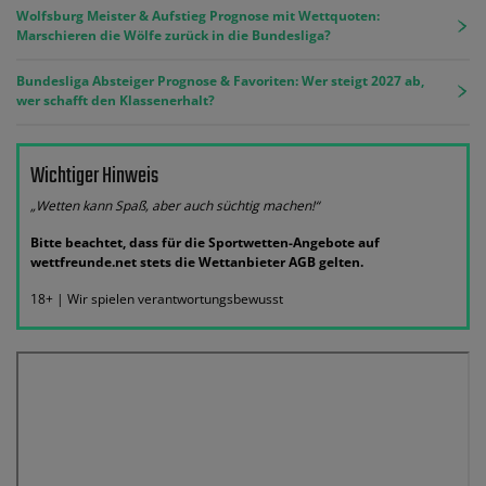
Wolfsburg Meister & Aufstieg Prognose mit Wettquoten:
Marschieren die Wölfe zurück in die Bundesliga?
Bundesliga Absteiger Prognose & Favoriten: Wer steigt 2027 ab,
wer schafft den Klassenerhalt?
Wichtiger Hinweis
„Wetten kann Spaß, aber auch süchtig machen!“
Bitte beachtet, dass für die Sportwetten-Angebote auf
wettfreunde.net stets die Wettanbieter AGB gelten.
18+ | Wir spielen verantwortungsbewusst