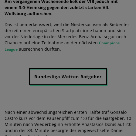
Am vergangenen Wochenende ließ der VfB jedoch mit
einem 3:0-Heimsieg gegen den zuletzt starken VfL
Wolfsburg aufhorchen.
Das ist bemerkenswert, weil die Niedersachsen als Siebenter
derzeit einen europäischen Startplatz inne haben und sich
vor der Niederlage in der Mercedes-Benz-Arena sogar noch
Chancen auf eine Teilnahme an der nächsten
Champions
ausrechnen durften.
League
Bundesliga Wetten Ratgeber
Nach einer abwechslungsreichen ersten Hälfte traf Gonzalo
Castro kurz vor dem Pausenpfiff zum 1:0 für die Gastgeber. 10
Minuten nach Wiederbeginn erhöhte Anastasios Donis auf 2:0
und in der 83. Minute besorgte der eingewechselte Daniel