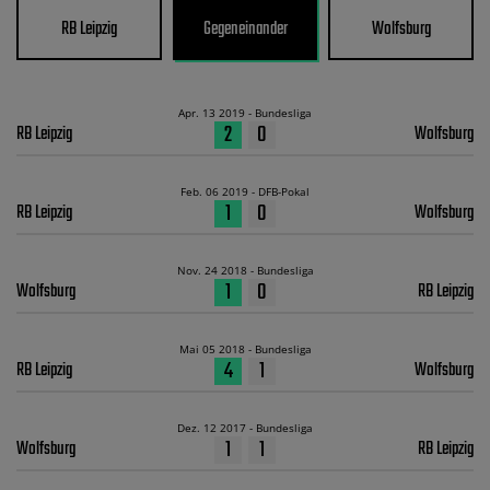
RB Leipzig
Gegeneinander
Wolfsburg
Apr. 13 2019 - Bundesliga
2
0
RB Leipzig
Wolfsburg
Feb. 06 2019 - DFB-Pokal
1
0
RB Leipzig
Wolfsburg
Nov. 24 2018 - Bundesliga
1
0
Wolfsburg
RB Leipzig
Mai 05 2018 - Bundesliga
4
1
RB Leipzig
Wolfsburg
Dez. 12 2017 - Bundesliga
1
1
Wolfsburg
RB Leipzig