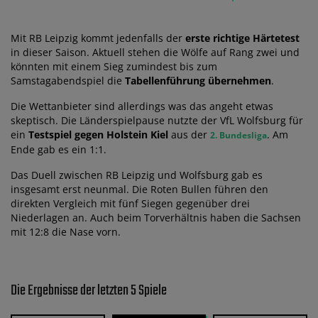
Mit RB Leipzig kommt jedenfalls der
erste richtige Härtetest
in dieser Saison. Aktuell stehen die Wölfe auf Rang zwei und
könnten mit einem Sieg zumindest bis zum
Samstagabendspiel die
Tabellenführung übernehmen
.
Die Wettanbieter sind allerdings was das angeht etwas
skeptisch. Die Länderspielpause nutzte der VfL Wolfsburg für
ein
Testspiel gegen Holstein Kiel
aus der
. Am
2. Bundesliga
Ende gab es ein 1:1.
Das Duell zwischen RB Leipzig und Wolfsburg gab es
insgesamt erst neunmal. Die Roten Bullen führen den
direkten Vergleich mit fünf Siegen gegenüber drei
Niederlagen an. Auch beim Torverhältnis haben die Sachsen
mit 12:8 die Nase vorn.
Die Ergebnisse der letzten 5 Spiele