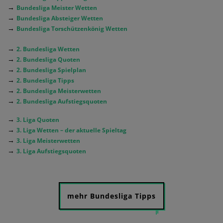
→
Bundesliga Meister Wetten
→
Bundesliga Absteiger Wetten
→
Bundesliga Torschützenkönig Wetten
→
2. Bundesliga Wetten
→
2. Bundesliga Quoten
→
2. Bundesliga Spielplan
→
2. Bundesliga Tipps
→
2. Bundesliga Meisterwetten
→
2. Bundesliga Aufstiegsquoten
→
3. Liga Quoten
→
3. Liga Wetten – der aktuelle Spieltag
→
3. Liga Meisterwetten
→
3. Liga Aufstiegsquoten
mehr Bundesliga Tipps