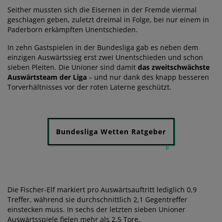
Seither mussten sich die Eisernen in der Fremde viermal
geschlagen geben, zuletzt dreimal in Folge, bei nur einem in
Paderborn erkämpften Unentschieden.
In zehn Gastspielen in der Bundesliga gab es neben dem
einzigen Auswärtssieg erst zwei Unentschieden und schon
sieben Pleiten. Die Unioner sind damit
das zweitschwächste
Auswärtsteam der Liga
– und nur dank des knapp besseren
Torverhältnisses vor der roten Laterne geschützt.
Bundesliga Wetten Ratgeber
Die Fischer-Elf markiert pro Auswärtsauftritt lediglich 0,9
Treffer, während sie durchschnittlich 2,1 Gegentreffer
einstecken muss. In sechs der letzten sieben Unioner
Auswärtsspiele fielen mehr als 2,5 Tore.