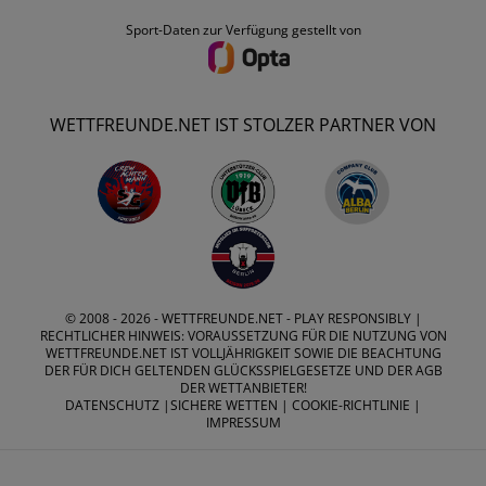
Sport-Daten zur Verfügung gestellt von
WETTFREUNDE.NET IST STOLZER PARTNER VON
© 2008 - 2026 -
WETTFREUNDE.NET
- PLAY RESPONSIBLY |
RECHTLICHER HINWEIS: VORAUSSETZUNG FÜR DIE NUTZUNG VON
WETTFREUNDE.NET IST VOLLJÄHRIGKEIT SOWIE DIE BEACHTUNG
DER FÜR DICH GELTENDEN GLÜCKSSPIELGESETZE UND DER AGB
DER WETTANBIETER!
DATENSCHUTZ
|
SICHERE WETTEN
|
COOKIE-RICHTLINIE
|
IMPRESSUM