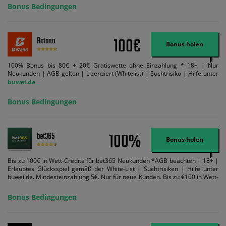
Bedingungen können geändert werden. AGB gelten. Lizenziert; Hilfe bei
Bonus Bedingungen
Suchtrisiken: buwei.de.
100€
Betano
Bonus holen
100% Bonus bis 80€ + 20€ Gratiswette ohne Einzahlung * 18+ | Nur
Neukunden | AGB gelten | Lizenziert (Whitelist) | Suchtrisiko | Hilfe unter
buwei.de
Bonus Bedingungen
100%
bet365
Bonus holen
Bis zu 100€ in Wett-Credits für bet365 Neukunden *AGB beachten | 18+ |
Erlaubtes Glücksspiel gemäß der White-List | Suchtrisiken | Hilfe unter
buwei.de. Mindesteinzahlung 5€. Nur für neue Kunden. Bis zu €100 in Wett-
Credits. Melden Sie sich an, zahlen Sie €5 oder mehr auf Ihr bet365-Konto
ein und wir geben Ihnen die entsprechende qualifizierende Einzahlung in
Bonus Bedingungen
Wett-Credits, wenn Sie qualifizierende Wetten im gleichen Wert platzieren
und diese abgerechnet werden. Mindestquoten, Wett- und
Zahlungsmethoden-Ausnahmen gelten. Gewinne schließen den Einsatz von
Wett-Credits aus. Es gelten die AGB, Zeitlimits und Ausnahmen. Der Bonus-