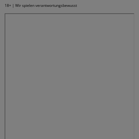
18+ | Wir spielen verantwortungsbewusst