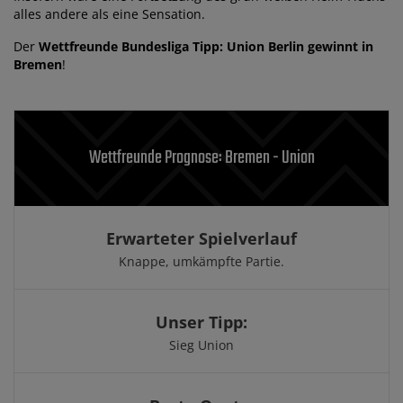
alles andere als eine Sensation.
Der
Wettfreunde Bundesliga Tipp: Union Berlin gewinnt in
Bremen
!
Wettfreunde Prognose: Bremen - Union
Erwarteter Spielverlauf
Knappe, umkämpfte Partie.
Unser Tipp:
Sieg Union