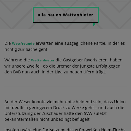
alle neuen Wettanbieter
Die
erwarten eine ausgeglichene Partie, in der es
Wettfreunde
richtig zur Sache geht.
Während die
die Gastgeber favorisieren, haben
Wettanbieter
wir unsere Zweifel, ob die Bremer der jüngste Erfolg gegen
den BVB nun auch in der Liga zu neuen Ufern trägt.
An der Weser könnte vielmehr entscheidend sein, dass Union
mit deutlich geringerem Druck zu Werke geht – und auch die
Unterstützung der Zuschauer hatte den SVW zuletzt
bekanntermaßen nicht unbedingt beflügelt.
Insofern wäre eine Fortsetzung des grün-weißen Heim-Fluchs