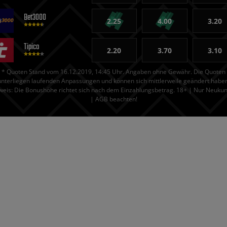
Bet3000
2.25
4.00
3.20
Tipico
2.20
3.70
3.10
* Quoten Stand vom 16.12.2019, 14:45 Uhr. Angaben ohne Gewähr. Die Quoten
unterliegen laufenden Anpassungen und können sich mittlerweile geändert haben
weis: Die Bonushöhe richtet sich nach dem Einzahlungsbetrag. 18+ | Nur Neuku
| AGB beachten!