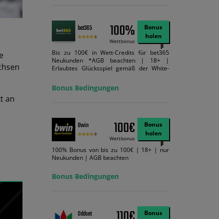
100%
bet365
Bonus
holen
Wettbonus
Bis zu 100€ in Wett-Credits für bet365
e
Neukunden *AGB beachten | 18+ |
chsen
Erlaubtes Glücksspiel gemäß der White-
List | Suchtrisiken | Hilfe unter buwei.de.
Mindesteinzahlung 5€. Nur für neue
Bonus Bedingungen
Kunden. Bis zu €100 in Wett-Credits.
t an
Melden Sie sich an, zahlen Sie €5 oder
mehr auf Ihr bet365-Konto ein und wir
geben Ihnen die entsprechende
100€
qualifizierende Einzahlung in Wett-Credits,
Bwin
Bonus
wenn Sie qualifizierende Wetten im
holen
gleichen Wert platzieren und diese
Wettbonus
abgerechnet werden. Mindestquoten,
100% Bonus von bis zu 100€ | 18+ | nur
Wett- und Zahlungsmethoden-Ausnahmen
Neukunden | AGB beachten
gelten. Gewinne schließen den Einsatz von
Wett-Credits aus. Es gelten die AGB,
Bonus Bedingungen
Zeitlimits und Ausnahmen. Der Bonus-
Code VIPANGEBOT kann während der
Anmeldung benutzt werden, jedoch ändert
dies den Angebotsbetrag in keinster
Weise.
110€
Oddset
Bonus