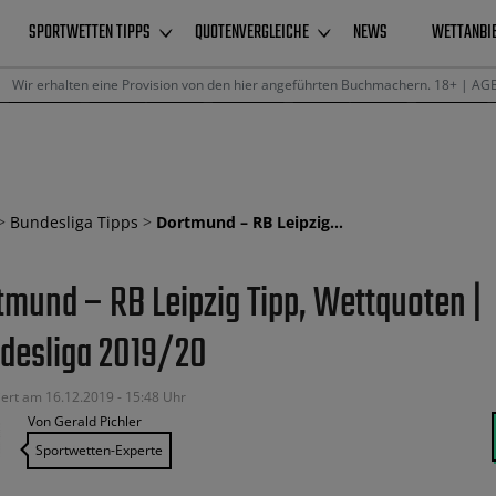
SPORTWETTEN TIPPS
QUOTENVERGLEICHE
NEWS
WETTANBIE
ere Sportwetten Tipps
ere Sportarten
[starrating_addon google=true]
Wir erhalten eine Provision von den hier angeführten Buchmachern. 18+ | AGB
tball NBA Prognosen und
ledon Wettquoten
Bra
Top
de France Wettquoten
s Tipps
>
Bundesliga Tipps
>
Dortmund – RB Leipzig…
l 1 Weltmeister Quoten
 Tipps
tmund – RB Leipzig Tipp, Wettquoten |
 GP Weltmeister Quoten
all Tipps
desliga 2019/20
r Bowl Wettquoten
ckey Tipps
iert am 16.12.2019 - 15:48 Uhr
Von Gerald Pichler
ipps & Prognosen von
Sportwetten-Experte
rten