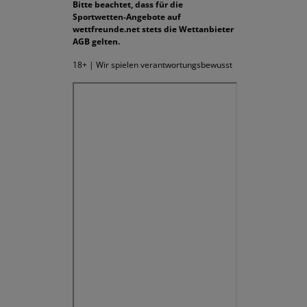
Bitte beachtet, dass für die
Sportwetten-Angebote auf
wettfreunde.net stets die Wettanbieter
AGB gelten.
18+ | Wir spielen verantwortungsbewusst