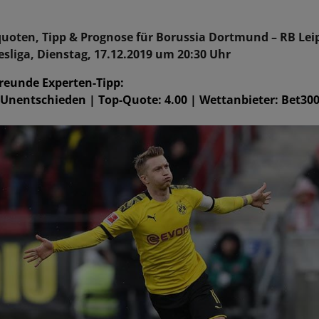
WhatsApp
Sportwetten Tipps
uoten, Tipp & Prognose für Borussia Dortmund – RB Lei
sliga, Dienstag, 17.12.2019 um 20:30 Uhr
reunde Experten-Tipp:
 Unentschieden | Top-Quote: 4.00 | Wettanbieter: Bet30