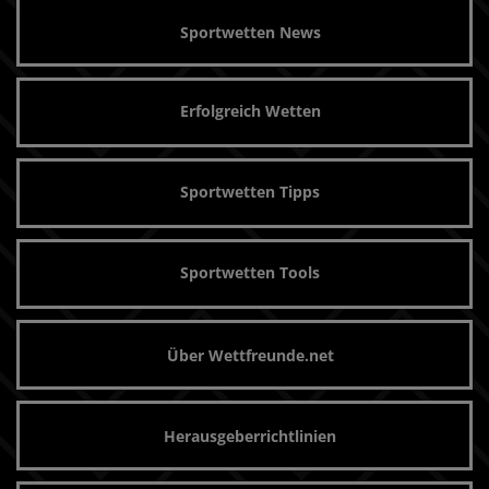
Sportwetten News
Erfolgreich Wetten
Sportwetten Tipps
Sportwetten Tools
Über Wettfreunde.net
Herausgeberrichtlinien