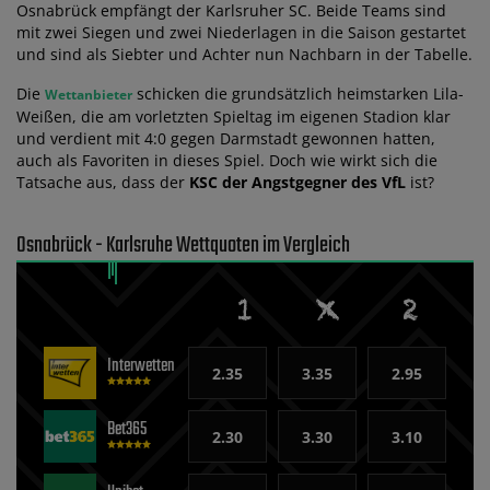
Osnabrück empfängt der Karlsruher SC. Beide Teams sind
mit zwei Siegen und zwei Niederlagen in die Saison gestartet
und sind als Siebter und Achter nun Nachbarn in der Tabelle.
Die
schicken die grundsätzlich heimstarken Lila-
Wettanbieter
Weißen, die am vorletzten Spieltag im eigenen Stadion klar
und verdient mit 4:0 gegen Darmstadt gewonnen hatten,
auch als Favoriten in dieses Spiel. Doch wie wirkt sich die
Tatsache aus, dass der
KSC der Angstgegner des VfL
ist?
Osnabrück - Karlsruhe Wettquoten im Vergleich
Interwetten
2.35
3.35
2.95
Bet365
2.30
3.30
3.10