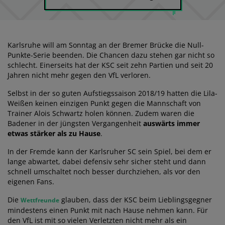
Karlsruhe will am Sonntag an der Bremer Brücke die Null-
Punkte-Serie beenden. Die Chancen dazu stehen gar nicht so
schlecht. Einerseits hat der KSC seit zehn Partien und seit 20
Jahren nicht mehr gegen den VfL verloren.
Selbst in der so guten Aufstiegssaison 2018/19 hatten die Lila-
Weißen keinen einzigen Punkt gegen die Mannschaft von
Trainer Alois Schwartz holen können. Zudem waren die
Badener in der jüngsten Vergangenheit
auswärts immer
etwas stärker als zu Hause
.
In der Fremde kann der Karlsruher SC sein Spiel, bei dem er
lange abwartet, dabei defensiv sehr sicher steht und dann
schnell umschaltet noch besser durchziehen, als vor den
eigenen Fans.
Die
glauben, dass der KSC beim Lieblingsgegner
Wettfreunde
mindestens einen Punkt mit nach Hause nehmen kann. Für
den VfL ist mit so vielen Verletzten nicht mehr als ein