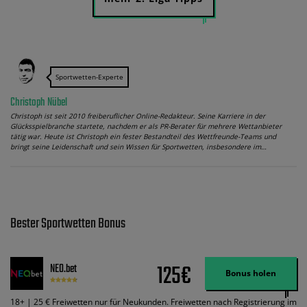
Sportwetten-Experte
Christoph Nübel
Christoph ist seit 2010 freiberuflicher Online-Redakteur. Seine Karriere in der
Glücksspielbranche startete, nachdem er als PR-Berater für mehrere Wettanbieter
tätig war. Heute ist Christoph ein fester Bestandteil des Wettfreunde-Teams und
bringt seine Leidenschaft und sein Wissen für Sportwetten, insbesondere im…
Bester Sportwetten Bonus
125€
NEO.bet
Bonus holen
18+ | 25 € Freiwetten nur für Neukunden. Freiwetten nach Registrierung im