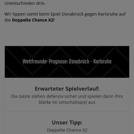
Unentschieden drin.
Wir tippen somit beim Spiel Osnabrück gegen Karlsruhe auf
die
Doppelte Chance X2!
Wettfreunde-Prognose: Osnabrück - Karlsruhe
Erwarteter Spielverlauf:
Die Gäste stehen defensiv sicher und spielen dann ihre
Stärke im Umschaltspiel aus
Unser Tipp:
Doppelte Chance X2