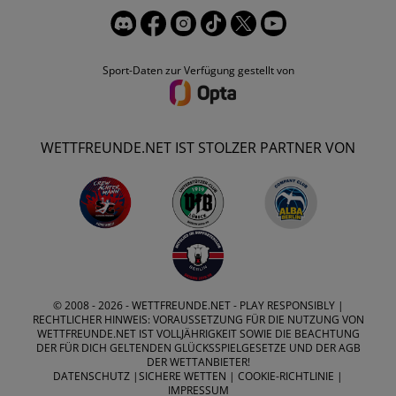
Sport-Daten zur Verfügung gestellt von
WETTFREUNDE.NET IST STOLZER PARTNER VON
© 2008 - 2026 -
WETTFREUNDE.NET
- PLAY RESPONSIBLY |
RECHTLICHER HINWEIS: VORAUSSETZUNG FÜR DIE NUTZUNG VON
WETTFREUNDE.NET IST VOLLJÄHRIGKEIT SOWIE DIE BEACHTUNG
DER FÜR DICH GELTENDEN GLÜCKSSPIELGESETZE UND DER AGB
DER WETTANBIETER!
DATENSCHUTZ
|
SICHERE WETTEN
|
COOKIE-RICHTLINIE
|
IMPRESSUM