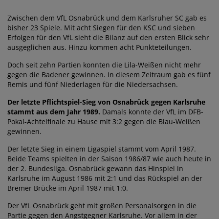
Zwischen dem VfL Osnabrück und dem Karlsruher SC gab es
bisher 23 Spiele. Mit acht Siegen für den KSC und sieben
Erfolgen für den VfL sieht die Bilanz auf den ersten Blick sehr
ausgeglichen aus. Hinzu kommen acht Punkteteilungen.
Doch seit zehn Partien konnten die Lila-Weißen nicht mehr
gegen die Badener gewinnen. In diesem Zeitraum gab es fünf
Remis und fünf Niederlagen für die Niedersachsen.
Der letzte Pflichtspiel-Sieg von Osnabrück gegen Karlsruhe
stammt aus dem Jahr 1989.
Damals konnte der VfL im DFB-
Pokal-Achtelfinale zu Hause mit 3:2 gegen die Blau-Weißen
gewinnen.
Der letzte Sieg in einem Ligaspiel stammt vom April 1987.
Beide Teams spielten in der Saison 1986/87 wie auch heute in
der 2. Bundesliga. Osnabrück gewann das Hinspiel in
Karlsruhe im August 1986 mit 2:1 und das Rückspiel an der
Bremer Brücke im April 1987 mit 1:0.
Der VfL Osnabrück geht mit großen Personalsorgen in die
Partie gegen den Angstgegner Karlsruhe. Vor allem in der