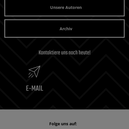
Unsere Autoren
Archiv
Kontaktiere uns noch heute!
E-MAIL
Folge uns auf: