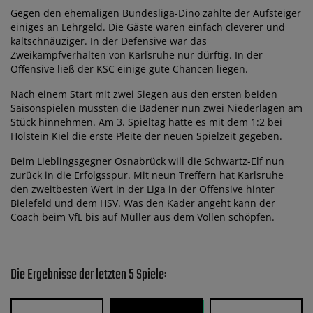
Gegen den ehemaligen Bundesliga-Dino zahlte der Aufsteiger
einiges an Lehrgeld. Die Gäste waren einfach cleverer und
kaltschnäuziger. In der Defensive war das
Zweikampfverhalten von Karlsruhe nur dürftig. In der
Offensive ließ der KSC einige gute Chancen liegen.
Nach einem Start mit zwei Siegen aus den ersten beiden
Saisonspielen mussten die Badener nun zwei Niederlagen am
Stück hinnehmen. Am 3. Spieltag hatte es mit dem 1:2 bei
Holstein Kiel die erste Pleite der neuen Spielzeit gegeben.
Beim Lieblingsgegner Osnabrück will die Schwartz-Elf nun
zurück in die Erfolgsspur. Mit neun Treffern hat Karlsruhe
den zweitbesten Wert in der Liga in der Offensive hinter
Bielefeld und dem HSV. Was den Kader angeht kann der
Coach beim VfL bis auf Müller aus dem Vollen schöpfen.
Die Ergebnisse der letzten 5 Spiele: