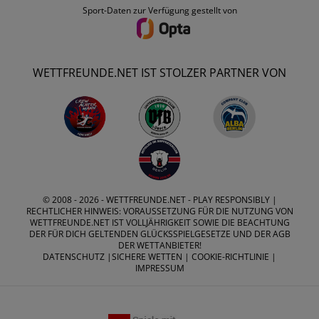
Sport-Daten zur Verfügung gestellt von
WETTFREUNDE.NET IST STOLZER PARTNER VON
© 2008 - 2026 -
WETTFREUNDE.NET
- PLAY RESPONSIBLY |
RECHTLICHER HINWEIS: VORAUSSETZUNG FÜR DIE NUTZUNG VON
WETTFREUNDE.NET IST VOLLJÄHRIGKEIT SOWIE DIE BEACHTUNG
DER FÜR DICH GELTENDEN GLÜCKSSPIELGESETZE UND DER AGB
DER WETTANBIETER!
DATENSCHUTZ
|
SICHERE WETTEN
|
COOKIE-RICHTLINIE
|
IMPRESSUM