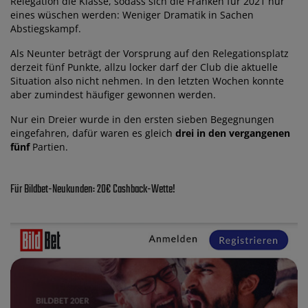
Relegation die Klasse, sodass sich die Franken für 2021 nur
eines wüschen werden: Weniger Dramatik in Sachen
Abstiegskampf.
Als Neunter beträgt der Vorsprung auf den Relegationsplatz
derzeit fünf Punkte, allzu locker darf der Club die aktuelle
Situation also nicht nehmen. In den letzten Wochen konnte
aber zumindest häufiger gewonnen werden.
Nur ein Dreier wurde in den ersten sieben Begegnungen
eingefahren, dafür waren es gleich
drei in den vergangenen
fünf
Partien.
Für Bildbet-Neukunden: 20€ Cashback-Wette!