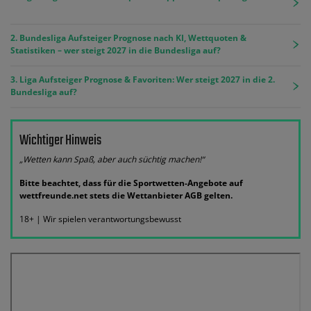
2. Bundesliga Aufsteiger Prognose nach KI, Wettquoten &
Statistiken – wer steigt 2027 in die Bundesliga auf?
3. Liga Aufsteiger Prognose & Favoriten: Wer steigt 2027 in die 2.
Bundesliga auf?
Wichtiger Hinweis
„Wetten kann Spaß, aber auch süchtig machen!“
Bitte beachtet, dass für die Sportwetten-Angebote auf
wettfreunde.net stets die Wettanbieter AGB gelten.
18+ | Wir spielen verantwortungsbewusst