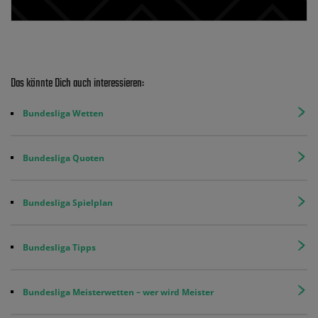
Das könnte Dich auch interessieren:
Bundesliga Wetten
Bundesliga Quoten
Bundesliga Spielplan
Bundesliga Tipps
Bundesliga Meisterwetten – wer wird Meister