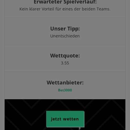
Erwarteter Spielverlauf:
Kein klarer Vorteil für eines der beiden Teams.
Unser Tipp:
Unentschieden
Wettquote:
3.55
Wettanbieter:
Bet3000
jetzt wetten