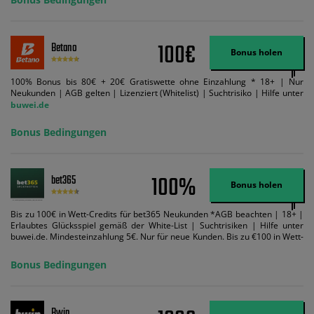
Suchtrisiken: buwei.de.
100€
Betano
Bonus holen
100% Bonus bis 80€ + 20€ Gratiswette ohne Einzahlung * 18+ | Nur
Neukunden | AGB gelten | Lizenziert (Whitelist) | Suchtrisiko | Hilfe unter
buwei.de
Bonus Bedingungen
100%
bet365
Bonus holen
Bis zu 100€ in Wett-Credits für bet365 Neukunden *AGB beachten | 18+ |
Erlaubtes Glücksspiel gemäß der White-List | Suchtrisiken | Hilfe unter
buwei.de. Mindesteinzahlung 5€. Nur für neue Kunden. Bis zu €100 in Wett-
Credits. Melden Sie sich an, zahlen Sie €5 oder mehr auf Ihr bet365-Konto
ein und wir geben Ihnen die entsprechende qualifizierende Einzahlung in
Bonus Bedingungen
Wett-Credits, wenn Sie qualifizierende Wetten im gleichen Wert platzieren
und diese abgerechnet werden. Mindestquoten, Wett- und
Zahlungsmethoden-Ausnahmen gelten. Gewinne schließen den Einsatz von
Wett-Credits aus. Es gelten die AGB, Zeitlimits und Ausnahmen. Der Bonus-
Bwin