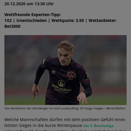
20.12.2020 um 13:30 Uhr
Wettfreunde Experten-Tipp:
1X2 | Unentschieden | Wettquote: 3.50 | Wettanbieter:
Bet3000
Die Heimbilanz der Nürnberger ist noch ausbaufähig. (© imago images / Bernd Müller)
Welche Mannschaften dürfen mit dem positiven Gefühl eines
letzten Sieges in die kurze Winterpause
der 2. Bundesliga