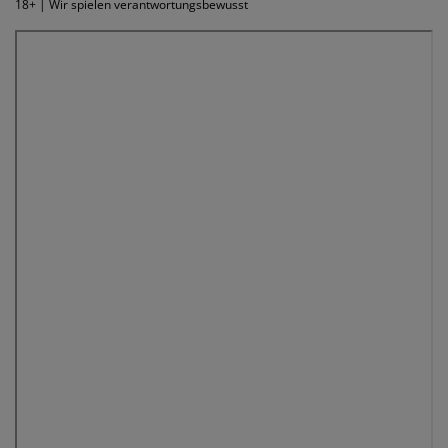
18+ | Wir spielen verantwortungsbewusst