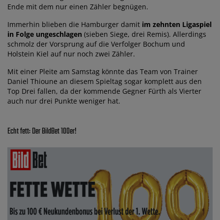
Ende mit dem nur einen Zähler begnügen.
Immerhin blieben die Hamburger damit
im zehnten Ligaspiel
in Folge ungeschlagen
(sieben Siege, drei Remis). Allerdings
schmolz der Vorsprung auf die Verfolger Bochum und
Holstein Kiel auf nur noch zwei Zähler.
Mit einer Pleite am Samstag könnte das Team von Trainer
Daniel Thioune an diesem Spieltag sogar komplett aus den
Top Drei fallen, da der kommende Gegner Fürth als Vierter
auch nur drei Punkte weniger hat.
Echt fett: Der BildBet 100er!