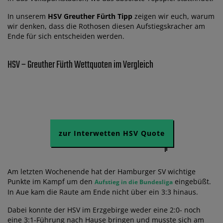
In unserem
HSV Greuther Fürth Tipp
zeigen wir euch, warum
wir denken, dass die Rothosen diesen Aufstiegskracher am
Ende für sich entscheiden werden.
HSV – Greuther Fürth Wettquoten im Vergleich
zur Interwetten HSV Quote
Am letzten Wochenende hat der Hamburger SV wichtige
Punkte im Kampf um den
eingebüßt.
Aufstieg in die Bundesliga
In Aue kam die Raute am Ende nicht über ein 3:3 hinaus.
Dabei konnte der HSV im Erzgebirge weder eine 2:0- noch
eine 3:1-Führung nach Hause bringen und musste sich am