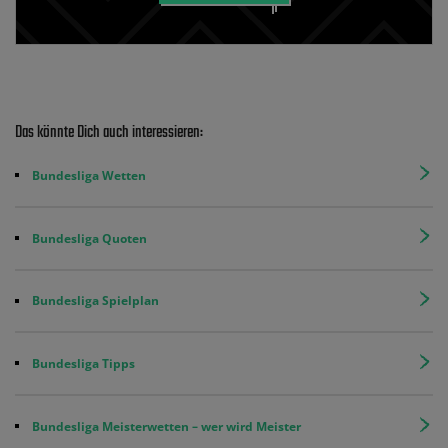
Das könnte Dich auch interessieren:
Bundesliga Wetten
Bundesliga Quoten
Bundesliga Spielplan
Bundesliga Tipps
Bundesliga Meisterwetten – wer wird Meister