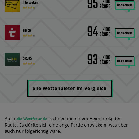
95
/100
Interwetten
besuchen
94
/100
Tipico
besuchen
93
/100
bet365
besuchen
alle Wettanbieter im Vergleich
Auch
rechnen mit einem Heimerfolg der
die Wettfreunde
Raute. Es dürfte sich eine enge Partie entwickeln, was aber
auch nur folgerichtig wäre.