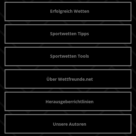
Erfolgreich Wetten
Sportwetten Tipps
Sportwetten Tools
Über Wettfreunde.net
Herausgeberrichtlinien
Unsere Autoren