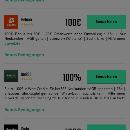
Suchtrisiken: buwei.de.
100€
Betano
Bonus holen
100% Bonus bis 80€ + 20€ Gratiswette ohne Einzahlung * 18+ | Nur
Neukunden | AGB gelten | Lizenziert (Whitelist) | Suchtrisiko | Hilfe unter
buwei.de
Bonus Bedingungen
100%
bet365
Bonus holen
Bis zu 100€ in Wett-Credits für bet365 Neukunden *AGB beachten | 18+ |
Erlaubtes Glücksspiel gemäß der White-List | Suchtrisiken | Hilfe unter
buwei.de. Mindesteinzahlung 5€. Nur für neue Kunden. Bis zu €100 in Wett-
Credits. Melden Sie sich an, zahlen Sie €5 oder mehr auf Ihr bet365-Konto
ein und wir geben Ihnen die entsprechende qualifizierende Einzahlung in
Bonus Bedingungen
Wett-Credits, wenn Sie qualifizierende Wetten im gleichen Wert platzieren
und diese abgerechnet werden. Mindestquoten, Wett- und
Zahlungsmethoden-Ausnahmen gelten. Gewinne schließen den Einsatz von
Wett-Credits aus. Es gelten die AGB, Zeitlimits und Ausnahmen. Der Bonus-
Bwin