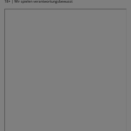
18+ | Wir spielen verantwortungsbewusst