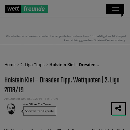
Wir erhalten eine Provision von den hier angeführten Buchmachern. 18+ | AGB gelten. Glücksspiel
kann abhängig machen. Spiele mit Verantwortung.
Home
>
2. Liga Tipps
>
Holstein Kiel – Dresden…
Holstein Kiel – Dresden Tipp, Wettquoten | 2. Liga
2018/19
Aktualisiert am 10.05.2019 - 14:19 Uhr
Von Oliver Treffkorn
Sportwetten-Experte