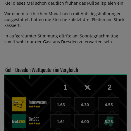
Kiel dieses Mal schon deutlich früher das Fußballspielen ein.
Vor einem reichlichen Monat noch mit Aufstiegshoffnungen
ausgestattet, hatten die Störche zuletzt drei Pleiten am Stück
kassiert.
In aufgeräumter Stimmung dürfte am Sonntagnachmittag
somit wohl nur der Gast aus Dresden zu erwarten sein.
Kiel - Dresden Wettquoten im Vergleich
Interwetten
1.63
4.30
4.55
Bet365
1.61
4.00
5.25