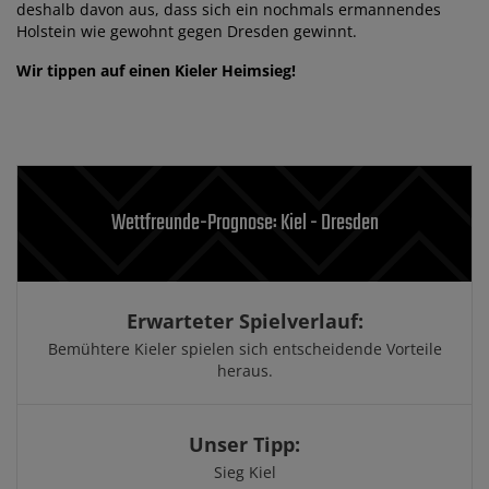
deshalb davon aus, dass sich ein nochmals ermannendes
Holstein wie gewohnt gegen Dresden gewinnt.
Wir tippen auf einen Kieler Heimsieg!
Wettfreunde-Prognose: Kiel - Dresden
Erwarteter Spielverlauf:
Bemühtere Kieler spielen sich entscheidende Vorteile
heraus.
Unser Tipp:
Sieg Kiel