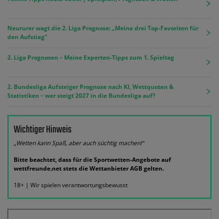
Neururer wagt die 2. Liga Prognose: „Meine drei Top-Favoriten für
den Aufstieg“
2. Liga Prognosen – Meine Experten-Tipps zum 1. Spieltag
2. Bundesliga Aufsteiger Prognose nach KI, Wettquoten &
Statistiken – wer steigt 2027 in die Bundesliga auf?
Wichtiger Hinweis
„Wetten kann Spaß, aber auch süchtig machen!“
Bitte beachtet, dass für die Sportwetten-Angebote auf
wettfreunde.net stets die Wettanbieter AGB gelten.
18+ | Wir spielen verantwortungsbewusst