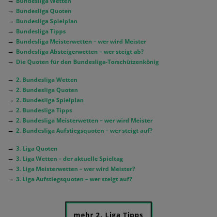
→
Bundesliga Wetten
→
Bundesliga Quoten
→
Bundesliga Spielplan
→
Bundesliga Tipps
→
Bundesliga Meisterwetten – wer wird Meister
→
Bundesliga Absteigerwetten – wer steigt ab?
→
Die Quoten für den Bundesliga-Torschützenkönig
→
2. Bundesliga Wetten
→
2. Bundesliga Quoten
→
2. Bundesliga Spielplan
→
2. Bundesliga Tipps
→
2. Bundesliga Meisterwetten – wer wird Meister
→
2. Bundesliga Aufstiegsquoten – wer steigt auf?
→
3. Liga Quoten
→
3. Liga Wetten – der aktuelle Spieltag
→
3. Liga Meisterwetten – wer wird Meister?
→
3. Liga Aufstiegsquoten – wer steigt auf?
mehr 2. Liga Tipps