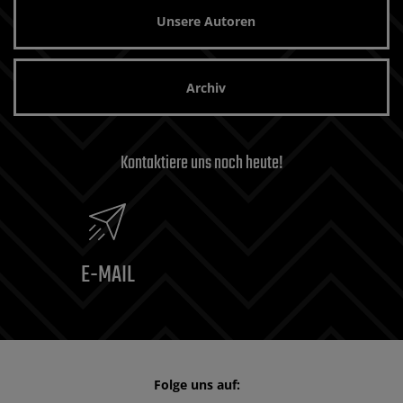
Unsere Autoren
Archiv
Kontaktiere uns noch heute!
E-MAIL
Folge uns auf: