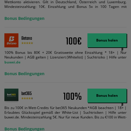
Wettkonto aktivieren. Gilt in Deutschland, Österreich und Luxemburg.
Mindesteinzahlung: 10€. Einzahlung und Bonus 5x in 100 Tagen mit
Mindestquote 1,5 umsetzen. Maximaler Umsatz: Bonusbetrag pro Wette.
Bedingungen können geändert werden. AGB gelten. Lizenziert; Hilfe bei
Bonus Bedingungen
Suchtrisiken: buwei.de.
100€
Betano
Bonus holen
100% Bonus bis 80€ + 20€ Gratiswette ohne Einzahlung * 18+ | Nur
Neukunden | AGB gelten | Lizenziert (Whitelist) | Suchtrisiko | Hilfe unter
buwei.de
Bonus Bedingungen
100%
bet365
Bonus holen
Bis zu 100€ in Wett-Credits für bet365 Neukunden *AGB beachten | 18+ |
Erlaubtes Glücksspiel gemäß der White-List | Suchtrisiken | Hilfe unter
buwei.de. Mindesteinzahlung 5€. Nur für neue Kunden. Bis zu €100 in Wett-
Credits. Melden Sie sich an, zahlen Sie €5 oder mehr auf Ihr bet365-Konto
ein und wir geben Ihnen die entsprechende qualifizierende Einzahlung in
Bonus Bedingungen