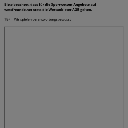
Bitte beachtet, dass für die Sportwetten-Angebote auf
wettfreunde.net stets die Wettanbieter AGB gelten.
18+ | Wir spielen verantwortungsbewusst