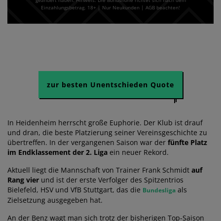
geändert haben. Hinweis: Die Bonushöhe richtet sich nach dem
Einzahlungsbetrag. 18+ | Nur Neukunden | AGB beachten!
zur besten Unentschieden Quote
In Heidenheim herrscht große Euphorie. Der Klub ist drauf
und dran, die beste Platzierung seiner Vereinsgeschichte zu
übertreffen. In der vergangenen Saison war der
fünfte Platz
im Endklassement der 2. Liga
ein neuer Rekord.
Aktuell liegt die Mannschaft von Trainer Frank Schmidt
auf
Rang vier
und ist der erste Verfolger des Spitzentrios
Bielefeld, HSV und VfB Stuttgart, das die
als
Bundesliga
Zielsetzung ausgegeben hat.
An der Benz wagt man sich trotz der bisherigen Top-Saison