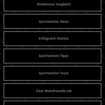
Wettbonus Vergleich
Sportwetten News
Erfolgreich Wetten
Sportwetten Tipps
Sportwetten Tools
Über Wettfreunde.net