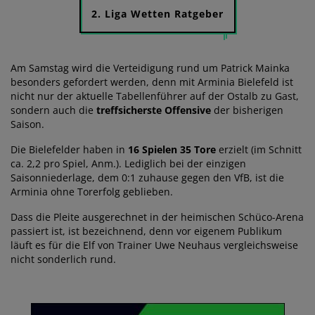
2. Liga Wetten Ratgeber
Am Samstag wird die Verteidigung rund um Patrick Mainka
besonders gefordert werden, denn mit Arminia Bielefeld ist
nicht nur der aktuelle Tabellenführer auf der Ostalb zu Gast,
sondern auch die
treffsicherste Offensive
der bisherigen
Saison.
Die Bielefelder haben in
16 Spielen 35 Tore
erzielt (im Schnitt
ca. 2,2 pro Spiel, Anm.). Lediglich bei der einzigen
Saisonniederlage, dem 0:1 zuhause gegen den VfB, ist die
Arminia ohne Torerfolg geblieben.
Dass die Pleite ausgerechnet in der heimischen Schüco-Arena
passiert ist, ist bezeichnend, denn vor eigenem Publikum
läuft es für die Elf von Trainer Uwe Neuhaus vergleichsweise
nicht sonderlich rund.