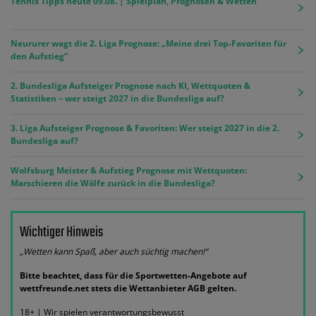
Tennis Tipps heute 09.08. | Spielplan, Prognosen & Wetten
Neururer wagt die 2. Liga Prognose: „Meine drei Top-Favoriten für
den Aufstieg“
2. Bundesliga Aufsteiger Prognose nach KI, Wettquoten &
Statistiken – wer steigt 2027 in die Bundesliga auf?
3. Liga Aufsteiger Prognose & Favoriten: Wer steigt 2027 in die 2.
Bundesliga auf?
Wolfsburg Meister & Aufstieg Prognose mit Wettquoten:
Marschieren die Wölfe zurück in die Bundesliga?
Wichtiger Hinweis
„Wetten kann Spaß, aber auch süchtig machen!“
Bitte beachtet, dass für die Sportwetten-Angebote auf
wettfreunde.net stets die Wettanbieter AGB gelten.
18+ | Wir spielen verantwortungsbewusst