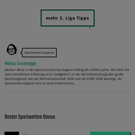
mehr 2. Liga Tipps
Sportwetten-Experte
Markus Sonderegger
Markus‘ Reise in den Sportjournalismus begann Anfang der 2000er Jahre. Mit mehr als
zwei Jahrzehnten Erfahrung ist er maßgeblich an der Berichterstattung über große
Sportereignisse wie die Weltmeisterschaft 2006 und die EURO 2008 beteiligt. Als
Sportwetten-Experte teilt er seine Erkenntnisse…
Bester Sportwetten Bonus