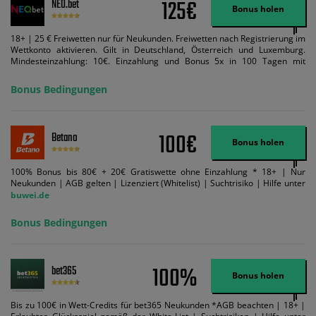
125€
NEO.bet
Bonus holen
18+ | 25 € Freiwetten nur für Neukunden. Freiwetten nach Registrierung im
Wettkonto aktivieren. Gilt in Deutschland, Österreich und Luxemburg.
Mindesteinzahlung: 10€. Einzahlung und Bonus 5x in 100 Tagen mit
Mindestquote 1,5 umsetzen. Maximaler Umsatz: Bonusbetrag pro Wette.
Bedingungen können geändert werden. AGB gelten. Lizenziert; Hilfe bei
Bonus Bedingungen
Suchtrisiken: buwei.de.
100€
Betano
Bonus holen
100% Bonus bis 80€ + 20€ Gratiswette ohne Einzahlung * 18+ | Nur
Neukunden | AGB gelten | Lizenziert (Whitelist) | Suchtrisiko | Hilfe unter
buwei.de
Bonus Bedingungen
100%
bet365
Bonus holen
Bis zu 100€ in Wett-Credits für bet365 Neukunden *AGB beachten | 18+ |