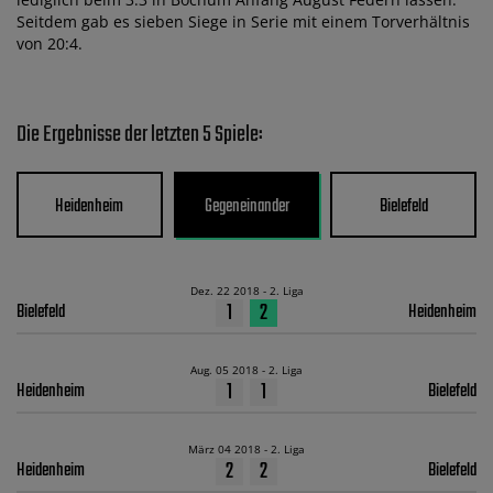
Seitdem gab es sieben Siege in Serie mit einem Torverhältnis
von 20:4.
Die Ergebnisse der letzten 5 Spiele:
Heidenheim
Gegeneinander
Bielefeld
Dez. 22 2018 - 2. Liga
1
2
Bielefeld
Heidenheim
Aug. 05 2018 - 2. Liga
1
1
Heidenheim
Bielefeld
März 04 2018 - 2. Liga
2
2
Heidenheim
Bielefeld