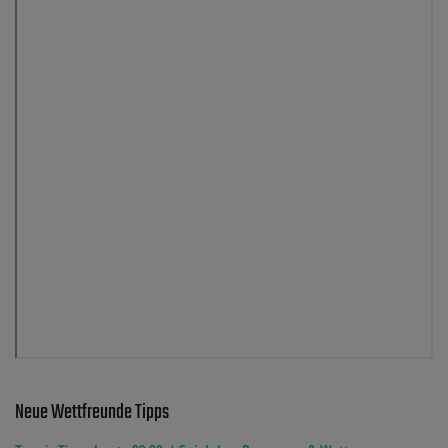
Neue Wettfreunde Tipps