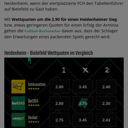
Heidenheim, wenn der viertplatzierte FCH den Tabellenführer
auf Bielefeld zu Gast haben.
Mit
Wettquoten um die 2,90 für einen Heidenheimer Sieg
bzw. etwas geringeren Quoten für einen Erfolg der Arminia
gehen die
davon aus, dass der Schlager
Fußball-Buchmacher
den Erwartungen eines packenden Spiels gerecht wird.
Heidenheim - Bielefeld Wettquoten im Vergleich
Interwetten
2.80
3.45
2.40
Bet365
2.80
3.75
2.30
Unibet
2.75
3.45
2.43