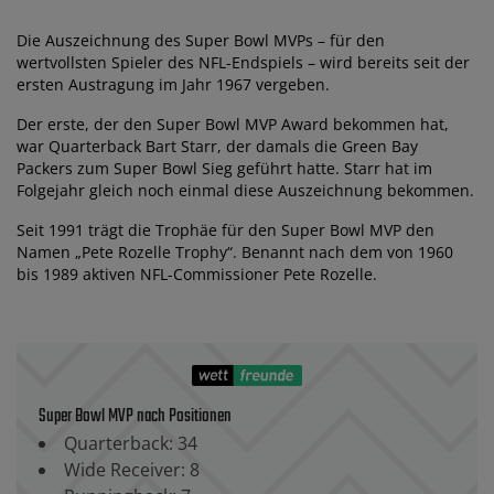
Die Auszeichnung des Super Bowl MVPs – für den
wertvollsten Spieler des NFL-Endspiels – wird bereits seit der
ersten Austragung im Jahr 1967 vergeben.
Der erste, der den Super Bowl MVP Award bekommen hat,
war Quarterback Bart Starr, der damals die Green Bay
Packers zum Super Bowl Sieg geführt hatte. Starr hat im
Folgejahr gleich noch einmal diese Auszeichnung bekommen.
Seit 1991 trägt die Trophäe für den Super Bowl MVP den
Namen „Pete Rozelle Trophy“. Benannt nach dem von 1960
bis 1989 aktiven NFL-Commissioner Pete Rozelle.
Super Bowl MVP nach Positionen
Quarterback: 34
Wide Receiver: 8