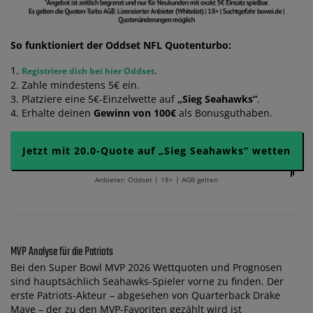
So funktioniert der Oddset NFL Quotenturbo:
1.
.
Registriere dich bei hier Oddset
2. Zahle mindestens 5€ ein.
3. Platziere eine 5€-Einzelwette auf
„Sieg Seahawks“
.
4. Erhalte deinen
Gewinn von 100€
als Bonusguthaben.
Jetzt mit 20.0-Quote auf „Sieg Seahawks“ wetten
Anbieter: Oddset | 18+ | AGB gelten
MVP Analyse für die Patriots
Bei den Super Bowl MVP 2026 Wettquoten und Prognosen
sind hauptsächlich Seahawks-Spieler vorne zu finden. Der
erste Patriots-Akteur – abgesehen von Quarterback Drake
Maye – der zu den MVP-Favoriten gezählt wird ist