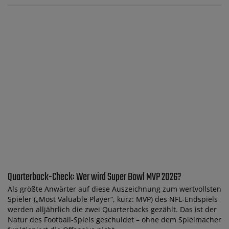
Quarterback-Check: Wer wird Super Bowl MVP 2026?
Als größte Anwärter auf diese Auszeichnung zum wertvollsten
Spieler („Most Valuable Player“, kurz: MVP) des NFL-Endspiels
werden alljährlich die zwei Quarterbacks gezählt. Das ist der
Natur des Football-Spiels geschuldet – ohne dem Spielmacher