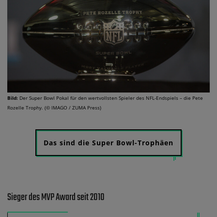
Bild:
Der Super Bowl Pokal für den wertvollsten Spieler des NFL-Endspiels – die Pete
Rozelle Trophy. (© IMAGO / ZUMA Press)
Das sind die Super Bowl-Trophäen
Sieger des MVP Award seit 2010