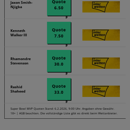
Quote
Jaxon Smith-
Njigba
6.50
Quote
Kenneth
Walker III
7.50
Quote
Rhamondre
Stevenson
30.0
Quote
Rashid
Shaheed
33.0
Super Bowl MVP Quoten Stand: 6.2.2026, 9:00 Uhr. Angaben ohne Gewähr.
18+ | AGB beachten. Die vollständige Liste gibt es direkt beim Wettanbieter.