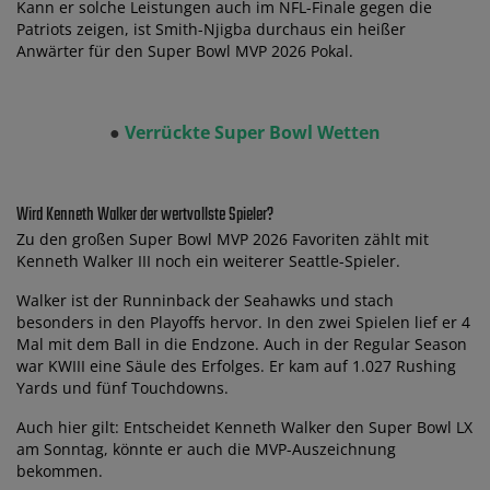
Kann er solche Leistungen auch im NFL-Finale gegen die
Patriots zeigen, ist Smith-Njigba durchaus ein heißer
Anwärter für den Super Bowl MVP 2026 Pokal.
●
Verrückte Super Bowl Wetten
Wird Kenneth Walker der wertvollste Spieler?
Zu den großen Super Bowl MVP 2026 Favoriten zählt mit
Kenneth Walker III noch ein weiterer Seattle-Spieler.
Walker ist der Runninback der Seahawks und stach
besonders in den Playoffs hervor. In den zwei Spielen lief er 4
Mal mit dem Ball in die Endzone. Auch in der Regular Season
war KWIII eine Säule des Erfolges. Er kam auf 1.027 Rushing
Yards und fünf Touchdowns.
Auch hier gilt: Entscheidet Kenneth Walker den Super Bowl LX
am Sonntag, könnte er auch die MVP-Auszeichnung
bekommen.