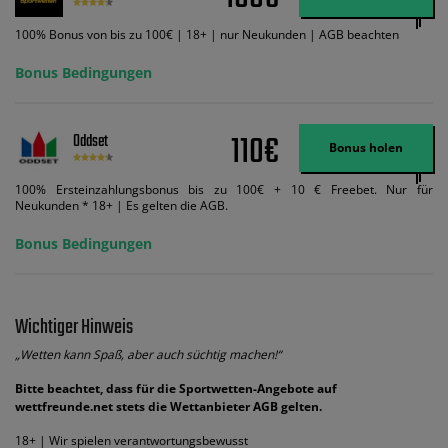
ändert dies den Angebotsbetrag in keinster Weise.
100% Bonus von bis zu 100€ | 18+ | nur Neukunden | AGB beachten
Bonus Bedingungen
110€
Oddset
Bonus holen
100% Ersteinzahlungsbonus bis zu 100€ + 10 € Freebet. Nur für
Neukunden * 18+ | Es gelten die AGB.
Bonus Bedingungen
Wichtiger Hinweis
„Wetten kann Spaß, aber auch süchtig machen!“
Bitte beachtet, dass für die Sportwetten-Angebote auf
wettfreunde.net stets die Wettanbieter AGB gelten.
18+ | Wir spielen verantwortungsbewusst