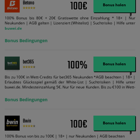
100€
Betano
Bonus holen
100% Bonus bis 80€ + 20€ Gratiswette ohne Einzahlung * 18+ | Nur
Neukunden | AGB gelten | Lizenziert (Whitelist) | Suchtrisiko | Hilfe unter
buwei.de
Bonus Bedingungen
100%
bet365
Bonus holen
Bis zu 100€ in Wett-Credits für bet365 Neukunden *AGB beachten | 18+ |
Erlaubtes Glücksspiel gemäß der White-List | Suchtrisiken | Hilfe unter
buwei.de. Mindesteinzahlung 5€. Nur für neue Kunden. Bis zu €100 in Wett-
Credits. Melden Sie sich an, zahlen Sie €5 oder mehr auf Ihr bet365-Konto
ein und wir geben Ihnen die entsprechende qualifizierende Einzahlung in
Bonus Bedingungen
Wett-Credits, wenn Sie qualifizierende Wetten im gleichen Wert platzieren
und diese abgerechnet werden. Mindestquoten, Wett- und
Zahlungsmethoden-Ausnahmen gelten. Gewinne schließen den Einsatz von
Wett-Credits aus. Es gelten die AGB, Zeitlimits und Ausnahmen. Der Bonus-
100€
Bwin
Code VIPANGEBOT kann während der Anmeldung benutzt werden, jedoch
Bonus holen
ändert dies den Angebotsbetrag in keinster Weise.
100% Bonus von bis zu 100€ | 18+ | nur Neukunden | AGB beachten