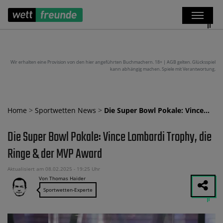
Wir erhalten eine Provision von den hier angeführten Buchmachern. 18+ | AGB gelten. Glücksspiel
kann abhängig machen. Spiele mit Verantwortung.
Home
>
Sportwetten News
>
Die Super Bowl Pokale: Vince…
Die Super Bowl Pokale: Vince Lombardi Trophy, die
Ringe & der MVP Award
Aktualisiert am 08.02.2025 - 19:25 Uhr
Von Thomas Haider
Sportwetten-Experte