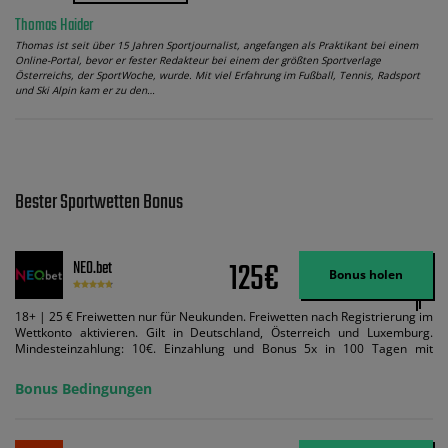
Thomas Haider
Thomas ist seit über 15 Jahren Sportjournalist, angefangen als Praktikant bei einem
Online-Portal, bevor er fester Redakteur bei einem der größten Sportverlage
Österreichs, der SportWoche, wurde. Mit viel Erfahrung im Fußball, Tennis, Radsport
und Ski Alpin kam er zu den…
Bester Sportwetten Bonus
125€
NEO.bet
Bonus holen
18+ | 25 € Freiwetten nur für Neukunden. Freiwetten nach Registrierung im
Wettkonto aktivieren. Gilt in Deutschland, Österreich und Luxemburg.
Mindesteinzahlung: 10€. Einzahlung und Bonus 5x in 100 Tagen mit
Mindestquote 1,5 umsetzen. Maximaler Umsatz: Bonusbetrag pro Wette.
Bedingungen können geändert werden. AGB gelten. Lizenziert; Hilfe bei
Bonus Bedingungen
Suchtrisiken: buwei.de.