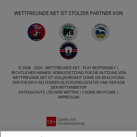
WETTFREUNDE.NET IST STOLZER PARTNER VON
© 2008 - 2026 -
WETTFREUNDE.NET
- PLAY RESPONSIBLY |
RECHTLICHER HINWEIS: VORAUSSETZUNG FÜR DIE NUTZUNG VON
WETTFREUNDE.NET IST VOLLJÄHRIGKEIT SOWIE DIE BEACHTUNG
DER FÜR DICH GELTENDEN GLÜCKSSPIELGESETZE UND DER AGB
DER WETTANBIETER!
DATENSCHUTZ
|
SICHERE WETTEN
|
COOKIE-RICHTLINIE
|
IMPRESSUM
Suchtrisiken, Glücksspiel kann süchtig machen - Hilfe finden