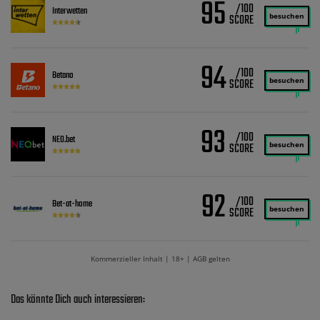
95
/100
Interwetten
besuchen
94
/100
Betano
besuchen
93
/100
NEO.bet
besuchen
92
/100
Bet-at-home
besuchen
Kommerzieller Inhalt | 18+ | AGB gelten
Das könnte Dich auch interessieren: