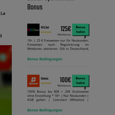
Email
Bonus
 La
125€
NEO.bet
Bonus
holen
Wettbonus
l
18+ | 25 € Freiwetten nur für Neukunden.
Freiwetten nach Registrierung im
Wettkonto aktivieren. Gilt in Deutschland,
Österreich und Luxemburg.
Mindesteinzahlung: 10€. Einzahlung und
Bonus Bedingungen
Bonus 5x in 100 Tagen mit Mindestquote
1,5 umsetzen. Maximaler Umsatz:
Bonusbetrag pro Wette. Bedingungen
können geändert werden. AGB gelten.
100€
Lizenziert; Hilfe bei Suchtrisiken: buwei.de.
Betano
Bonus
holen
Wettbonus
100% Bonus bis 80€ + 20€ Gratiswette
ohne Einzahlung * 18+ | Nur Neukunden |
AGB gelten | Lizenziert (Whitelist) |
Suchtrisiko | Hilfe unter
buwei.de
Bonus Bedingungen