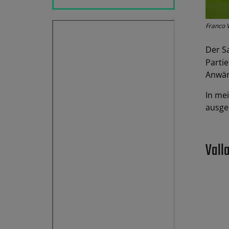
Franco V
Der S
Parti
Anwär
In m
ausgeh
Vall