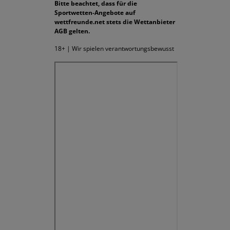
Bitte beachtet, dass für die
Sportwetten-Angebote auf
wettfreunde.net stets die Wettanbieter
AGB gelten.
18+ | Wir spielen verantwortungsbewusst