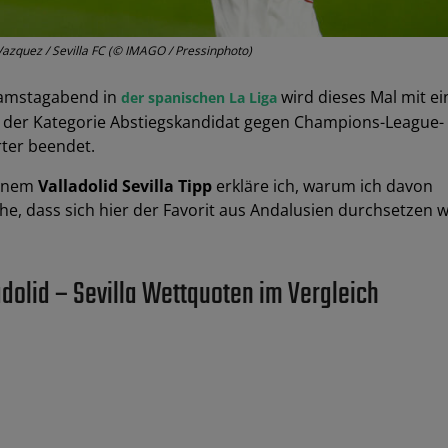
azquez / Sevilla FC (© IMAGO / Pressinphoto)
amstagabend in
wird dieses Mal mit ei
der spanischen La Liga
e der Kategorie Abstiegskandidat gegen Champions-League-
ter beendet.
einem
Valladolid Sevilla Tipp
erkläre ich, warum ich davon
e, dass sich hier der Favorit aus Andalusien durchsetzen w
adolid – Sevilla Wettquoten im Vergleich