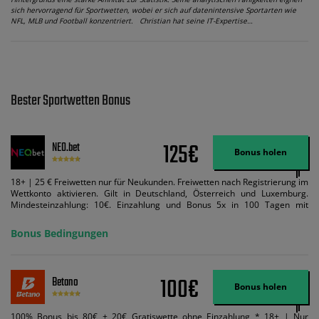
sich hervorragend für Sportwetten, wobei er sich auf datenintensive Sportarten wie
NFL, MLB und Football konzentriert. Christian hat seine IT-Expertise…
Bester Sportwetten Bonus
125€
NEO.bet
Bonus holen
18+ | 25 € Freiwetten nur für Neukunden. Freiwetten nach Registrierung im
Wettkonto aktivieren. Gilt in Deutschland, Österreich und Luxemburg.
Mindesteinzahlung: 10€. Einzahlung und Bonus 5x in 100 Tagen mit
Mindestquote 1,5 umsetzen. Maximaler Umsatz: Bonusbetrag pro Wette.
Bedingungen können geändert werden. AGB gelten. Lizenziert; Hilfe bei
Bonus Bedingungen
Suchtrisiken: buwei.de.
100€
Betano
Bonus holen
100% Bonus bis 80€ + 20€ Gratiswette ohne Einzahlung * 18+ | Nur