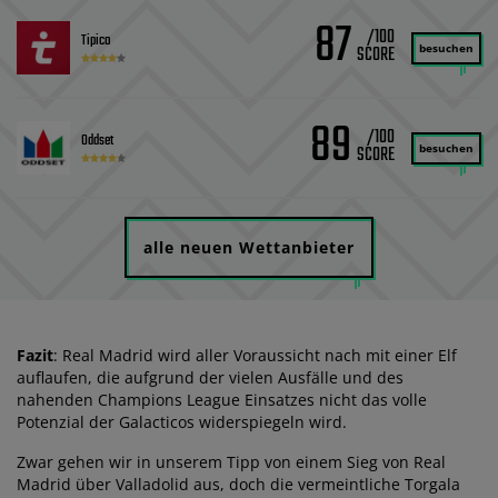
87
/100
Tipico
besuchen
89
/100
Oddset
besuchen
alle neuen Wettanbieter
Fazit
: Real Madrid wird aller Voraussicht nach mit einer Elf
auflaufen, die aufgrund der vielen Ausfälle und des
nahenden Champions League Einsatzes nicht das volle
Potenzial der Galacticos widerspiegeln wird.
Zwar gehen wir in unserem Tipp von einem Sieg von Real
Madrid über Valladolid aus, doch die vermeintliche Torgala