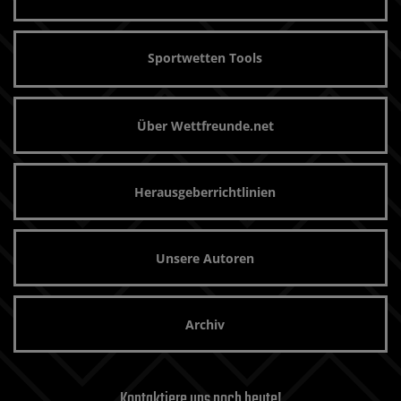
Sportwetten Tools
Über Wettfreunde.net
Herausgeberrichtlinien
Unsere Autoren
Archiv
Kontaktiere uns noch heute!