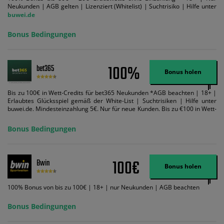
Neukunden | AGB gelten | Lizenziert (Whitelist) | Suchtrisiko | Hilfe unter
buwei.de
Bonus Bedingungen
100%
bet365
Bonus holen
Bis zu 100€ in Wett-Credits für bet365 Neukunden *AGB beachten | 18+ |
Erlaubtes Glücksspiel gemäß der White-List | Suchtrisiken | Hilfe unter
buwei.de. Mindesteinzahlung 5€. Nur für neue Kunden. Bis zu €100 in Wett-
Credits. Melden Sie sich an, zahlen Sie €5 oder mehr auf Ihr bet365-Konto
ein und wir geben Ihnen die entsprechende qualifizierende Einzahlung in
Bonus Bedingungen
Wett-Credits, wenn Sie qualifizierende Wetten im gleichen Wert platzieren
und diese abgerechnet werden. Mindestquoten, Wett- und
Zahlungsmethoden-Ausnahmen gelten. Gewinne schließen den Einsatz von
Wett-Credits aus. Es gelten die AGB, Zeitlimits und Ausnahmen. Der Bonus-
100€
Bwin
Code VIPANGEBOT kann während der Anmeldung benutzt werden, jedoch
Bonus holen
ändert dies den Angebotsbetrag in keinster Weise.
100% Bonus von bis zu 100€ | 18+ | nur Neukunden | AGB beachten
Bonus Bedingungen