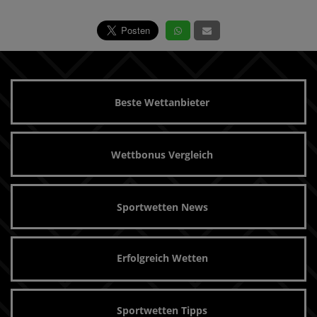
Beste Wettanbieter
Wettbonus Vergleich
Sportwetten News
Erfolgreich Wetten
Sportwetten Tipps