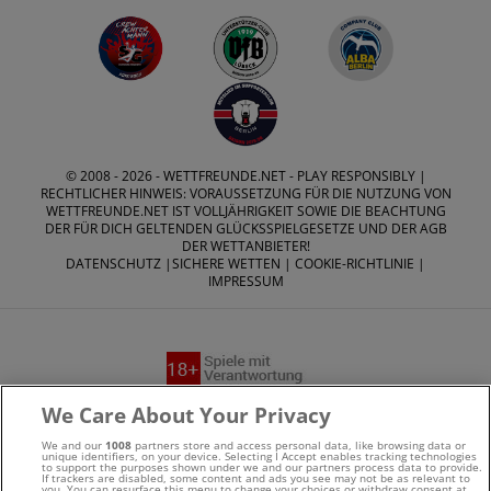
© 2008 - 2026 -
WETTFREUNDE.NET
- PLAY RESPONSIBLY |
RECHTLICHER HINWEIS: VORAUSSETZUNG FÜR DIE NUTZUNG VON
WETTFREUNDE.NET IST VOLLJÄHRIGKEIT SOWIE DIE BEACHTUNG
DER FÜR DICH GELTENDEN GLÜCKSSPIELGESETZE UND DER AGB
DER WETTANBIETER!
DATENSCHUTZ
|
SICHERE WETTEN
|
COOKIE-RICHTLINIE
|
IMPRESSUM
We Care About Your Privacy
Suchtrisiken, Glücksspiel kann süchtig machen - Hilfe finden
Sie auf
buwei.de
We and our
1008
partners store and access personal data, like browsing data or
unique identifiers, on your device. Selecting I Accept enables tracking technologies
to support the purposes shown under we and our partners process data to provide.
If trackers are disabled, some content and ads you see may not be as relevant to
Alle Anbieter auf dieser Webseite sind offiziell in
you. You can resurface this menu to change your choices or withdraw consent at