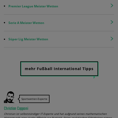
Premier League Meister Wetten
Serie A Meister Wetten
Süper Lig Meister Wetten
mehr Fußball International Tipps
Sportwetten-Experte
Christian Capponi
Christian ist selbstständiger IT-Experte und hat aufgrund seines mathematischen
Hintergrunds eine starke Affinität zur Statistik. Seine analytischen Fähigkeiten eignen