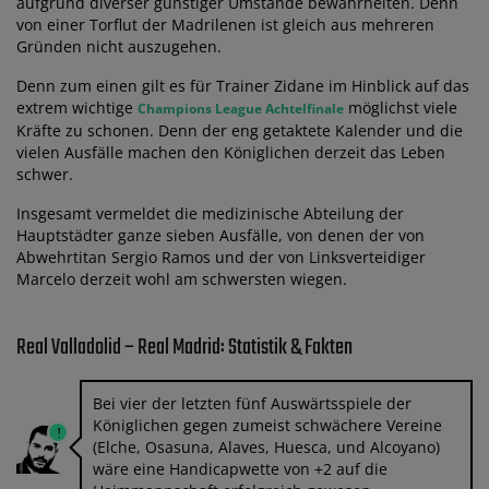
aufgrund diverser günstiger Umstände bewahrheiten. Denn
von einer Torflut der Madrilenen ist gleich aus mehreren
Gründen nicht auszugehen.
Denn zum einen gilt es für Trainer Zidane im Hinblick auf das
extrem wichtige
möglichst viele
Champions League Achtelfinale
Kräfte zu schonen. Denn der eng getaktete Kalender und die
vielen Ausfälle machen den Königlichen derzeit das Leben
schwer.
Insgesamt vermeldet die medizinische Abteilung der
Hauptstädter ganze sieben Ausfälle, von denen der von
Abwehrtitan Sergio Ramos und der von Linksverteidiger
Marcelo derzeit wohl am schwersten wiegen.
Real Valladolid – Real Madrid: Statistik & Fakten
Bei vier der letzten fünf Auswärtsspiele der
Königlichen gegen zumeist schwächere Vereine
(Elche, Osasuna, Alaves, Huesca, und Alcoyano)
wäre eine Handicapwette von +2 auf die