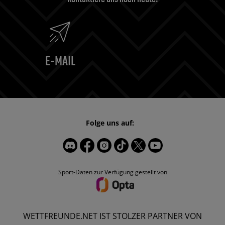
E-MAIL
Folge uns auf:
Sport-Daten zur Verfügung gestellt von
WETTFREUNDE.NET IST STOLZER PARTNER VON