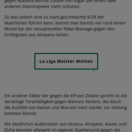
gegen Atalanta könnte Zidane nun sogar den einen oder
anderen Stammspieler mehr schonen.
Zu was jedoch eine zu stark geschwächte B-Elf der
Madrilenen führen kann, konnte man bereits vor rund einem
Monat bei der sensationellen Pokal-Blamage gegen den
Drittligisten aus Alcoyano sehen.
La Liga Meister Wetten
Ein anderer Faktor der gegen die Elf von Zidane spricht ist die
derzeitige Toranfälligkeit gegen kleinere Vereine, die durch
die Ausfälle von Ramos und Marcelo noch stärker zur Geltung
kommen könnte.
Die deutlichen Außenseiter aus Huesca, Alcoyano, Alaves und
Elche konnten allesamt im eigenen Stadionrund gegen die