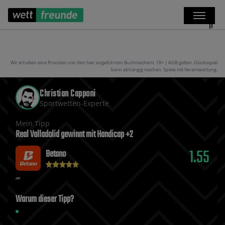
Wir erhalten eine Provision von den hier angeführten Buchmachern. 18+ | AGB gelten. Glücksspiel
kann abhängig machen. Spiele mit Verantwortung.
Christian Capponi
Sportwetten-Experte
Mein Tipp
Real Valladolid gewinnt mit Handicap +2
1.55
Betano
Warum dieser Tipp?